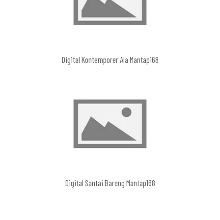
Digital Kontemporer Ala Mantap168
Digital Santai Bareng Mantap168