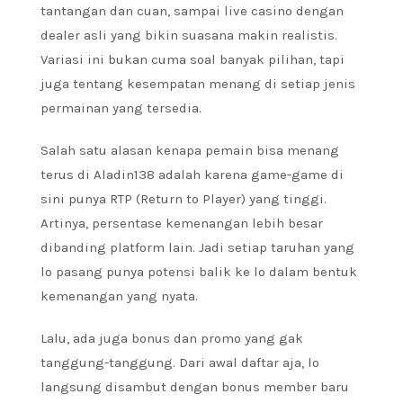
tantangan dan cuan, sampai live casino dengan
dealer asli yang bikin suasana makin realistis.
Variasi ini bukan cuma soal banyak pilihan, tapi
juga tentang kesempatan menang di setiap jenis
permainan yang tersedia.
Salah satu alasan kenapa pemain bisa menang
terus di Aladin138 adalah karena game-game di
sini punya RTP (Return to Player) yang tinggi.
Artinya, persentase kemenangan lebih besar
dibanding platform lain. Jadi setiap taruhan yang
lo pasang punya potensi balik ke lo dalam bentuk
kemenangan yang nyata.
Lalu, ada juga bonus dan promo yang gak
tanggung-tanggung. Dari awal daftar aja, lo
langsung disambut dengan bonus member baru