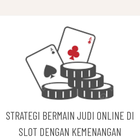
Skip
to
content
STRATEGI BERMAIN JUDI ONLINE DI
SLOT DENGAN KEMENANGAN