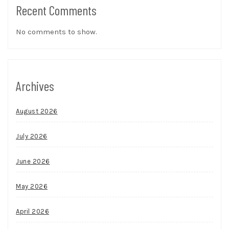
Recent Comments
No comments to show.
Archives
August 2026
July 2026
June 2026
May 2026
April 2026