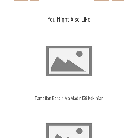
You Might Also Like
Tampilan Bersih Ala Aladin138 Kekinian