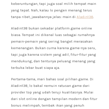
keberuntungan, tapi juga soal milih tempat main
yang tepat. Nah, kalau lo pengen menang terus
tanpa ribet, jawabannya jelas: main di
Aladin138
.
Aladin138 bukan sekadar platform game online
biasa. Tempat ini dikenal luas sebagai rumahnya
pemain-pemain yang sering banget merasakan
kemenangan. Bukan cuma karena game-nya seru,
tapi juga karena sistem yang adil, fitur-fitur yang
mendukung, dan tentunya peluang menang yang
terbuka lebar buat siapa aja.
Pertama-tama, mari bahas soal pilihan game. Di
Aladin138, lo bakal nemuin ratusan game dari
provider top yang udah teruji kualitasnya. Mulai
dari slot online dengan tampilan modern dan fitur
bonus melimpah, tembak ikan yang penuh