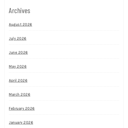
Archives
August 2026
July 2026
June 2026
May 2026
April 2026
March 2026
February 2026
January 2026