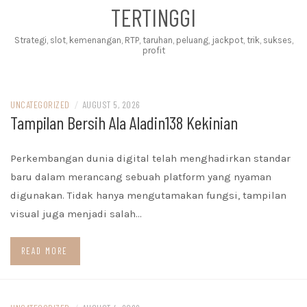
TERTINGGI
Strategi, slot, kemenangan, RTP, taruhan, peluang, jackpot, trik, sukses,
profit
UNCATEGORIZED
/
AUGUST 5, 2026
Tampilan Bersih Ala Aladin138 Kekinian
Perkembangan dunia digital telah menghadirkan standar
baru dalam merancang sebuah platform yang nyaman
digunakan. Tidak hanya mengutamakan fungsi, tampilan
visual juga menjadi salah…
READ MORE