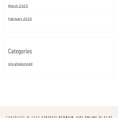
March 2025
February 2025
Categories
Uncategorized
COPYRIGHT © 2026
STRATEGI BERMAIN JUDI ONLINE DI SLOT