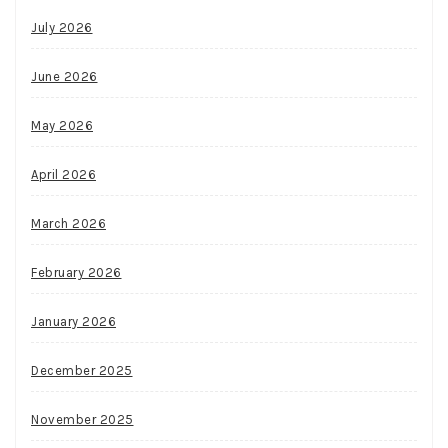
July 2026
June 2026
May 2026
April 2026
March 2026
February 2026
January 2026
December 2025
November 2025