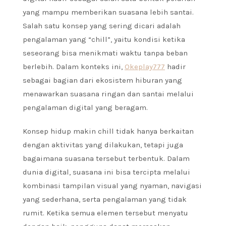
yang mampu memberikan suasana lebih santai.
Salah satu konsep yang sering dicari adalah
pengalaman yang “chill”, yaitu kondisi ketika
seseorang bisa menikmati waktu tanpa beban
berlebih. Dalam konteks ini,
Okeplay777
hadir
sebagai bagian dari ekosistem hiburan yang
menawarkan suasana ringan dan santai melalui
pengalaman digital yang beragam.
Konsep hidup makin chill tidak hanya berkaitan
dengan aktivitas yang dilakukan, tetapi juga
bagaimana suasana tersebut terbentuk. Dalam
dunia digital, suasana ini bisa tercipta melalui
kombinasi tampilan visual yang nyaman, navigasi
yang sederhana, serta pengalaman yang tidak
rumit. Ketika semua elemen tersebut menyatu