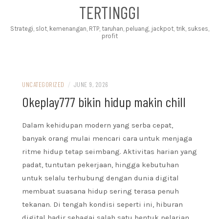
TERTINGGI
Strategi, slot, kemenangan, RTP, taruhan, peluang, jackpot, trik, sukses,
profit
UNCATEGORIZED
/
JUNE 9, 2026
Okeplay777 bikin hidup makin chill
Dalam kehidupan modern yang serba cepat,
banyak orang mulai mencari cara untuk menjaga
ritme hidup tetap seimbang. Aktivitas harian yang
padat, tuntutan pekerjaan, hingga kebutuhan
untuk selalu terhubung dengan dunia digital
membuat suasana hidup sering terasa penuh
tekanan. Di tengah kondisi seperti ini, hiburan
digital hadir sebagai salah satu bentuk pelarian