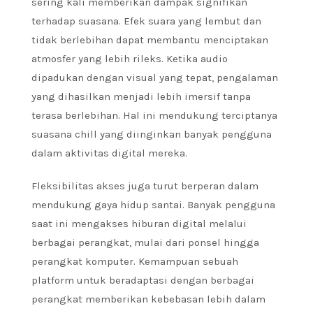
sering kali memberikan dampak signifikan
terhadap suasana. Efek suara yang lembut dan
tidak berlebihan dapat membantu menciptakan
atmosfer yang lebih rileks. Ketika audio
dipadukan dengan visual yang tepat, pengalaman
yang dihasilkan menjadi lebih imersif tanpa
terasa berlebihan. Hal ini mendukung terciptanya
suasana chill yang diinginkan banyak pengguna
dalam aktivitas digital mereka.
Fleksibilitas akses juga turut berperan dalam
mendukung gaya hidup santai. Banyak pengguna
saat ini mengakses hiburan digital melalui
berbagai perangkat, mulai dari ponsel hingga
perangkat komputer. Kemampuan sebuah
platform untuk beradaptasi dengan berbagai
perangkat memberikan kebebasan lebih dalam