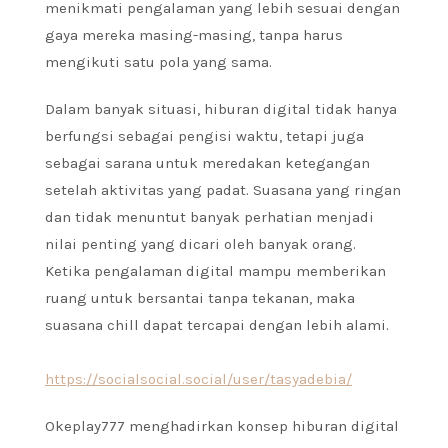
menikmati pengalaman yang lebih sesuai dengan
gaya mereka masing-masing, tanpa harus
mengikuti satu pola yang sama.
Dalam banyak situasi, hiburan digital tidak hanya
berfungsi sebagai pengisi waktu, tetapi juga
sebagai sarana untuk meredakan ketegangan
setelah aktivitas yang padat. Suasana yang ringan
dan tidak menuntut banyak perhatian menjadi
nilai penting yang dicari oleh banyak orang.
Ketika pengalaman digital mampu memberikan
ruang untuk bersantai tanpa tekanan, maka
suasana chill dapat tercapai dengan lebih alami.
https://socialsocial.social/user/tasyadebia/
Okeplay777 menghadirkan konsep hiburan digital