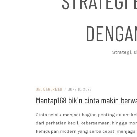
STRATEGI 
DENGA
Strategi, 
UNCATEGORIZED
/
JUNE 10, 2026
Mantap168 bikin cinta makin berw
Cinta selalu menjadi bagian penting dalam ke
dari perhatian kecil, kebersamaan, hingga
kehidupan modern yang serba cepat, menjaga