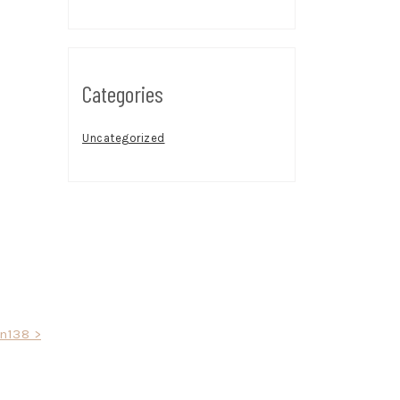
Categories
Uncategorized
in138 >