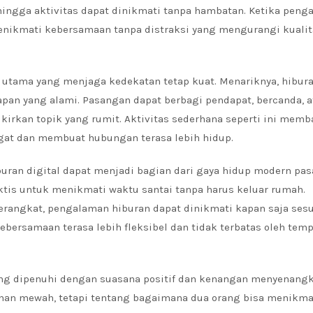
ngga aktivitas dapat dinikmati tanpa hambatan. Ketika peng
menikmati kebersamaan tanpa distraksi yang mengurangi kuali
utama yang menjaga kedekatan tetap kuat. Menariknya, hibur
pan yang alami. Pasangan dapat berbagi pendapat, bercanda, a
irkan topik yang rumit. Aktivitas sederhana seperti ini memb
gat dan membuat hubungan terasa lebih hidup.
ran digital dapat menjadi bagian dari gaya hidup modern pa
aktis untuk menikmati waktu santai tanpa harus keluar rumah.
rangkat, pengalaman hiburan dapat dinikmati kapan saja sesu
rsamaan terasa lebih fleksibel dan tidak terbatas oleh temp
ang dipenuhi dengan suasana positif dan kenangan menyenangk
lanan mewah, tetapi tentang bagaimana dua orang bisa menikma