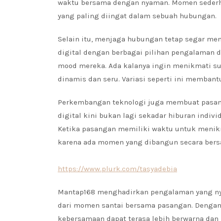
waktu bersama dengan nyaman. Momen sederhan
yang paling diingat dalam sebuah hubungan.
Selain itu, menjaga hubungan tetap segar m
digital dengan berbagai pilihan pengalaman
mood mereka. Ada kalanya ingin menikmati su
dinamis dan seru. Variasi seperti ini memban
Perkembangan teknologi juga membuat pasan
digital kini bukan lagi sekadar hiburan indiv
Ketika pasangan memiliki waktu untuk menikm
karena ada momen yang dibangun secara ber
https://www.plurk.com/tasyadebia
Mantap168 menghadirkan pengalaman yang nya
dari momen santai bersama pasangan. Denga
kebersamaan dapat terasa lebih berwarna dan