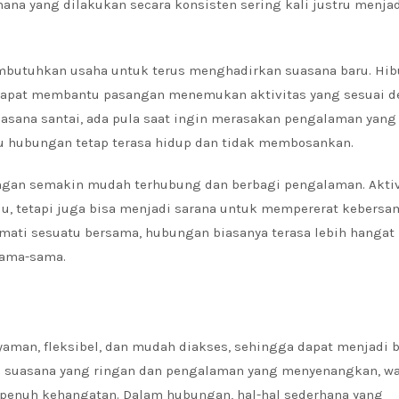
a yang dilakukan secara konsisten sering kali justru menjad
embutuhkan usaha untuk terus menghadirkan suasana baru. Hib
 dapat membantu pasangan menemukan aktivitas yang sesuai 
asana santai, ada pula saat ingin merasakan pengalaman yang 
tu hubungan tetap terasa hidup dan tidak membosankan.
gan semakin mudah terhubung dan berbagi pengalaman. Aktiv
idu, tetapi juga bisa menjadi sarana untuk mempererat kebersa
ati sesuatu bersama, hubungan biasanya terasa lebih hangat
sama-sama.
man, fleksibel, dan mudah diakses, sehingga dapat menjadi 
n suasana yang ringan dan pengalaman yang menyenangkan, w
 penuh kehangatan. Dalam hubungan, hal-hal sederhana yang