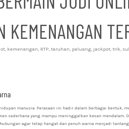
BERMAIN JUDI ONLI
N KEMENANGAN TER
slot, kemenangan, RTP, taruhan, peluang, jackpot, trik, suk
arna
hidupan manusia. Perasaan ini hadir dalam berbagai bentuk, m
 momen sederhana yang mampu meninggalkan kesan mendalam. 
 hubungan agar tetap hangat dan penuh warna menjadi tantan