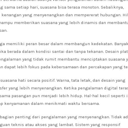
g sama setiap hari, suasana bisa terasa monoton. Sebaliknya,
n kenangan yang menyenangkan dan mempererat hubungan. Hi
n mampu memberikan suasana yang lebih dinamis dan membant
san.
juga memiliki peran besar dalam membangun kedekatan. Banya
a berada dalam kondisi santai dan tanpa tekanan. Desain pla
 pengalaman yang tidak rumit membantu menciptakan suasana 
tian dapat lebih fokus pada kebersamaan dan percakapan yang ter
asana hati secara positif. Warna, tata letak, dan desain yang
r yang lebih menyenangkan. Ketika pengalaman digital tera
sama pasangan pun menjadi lebih hidup. Hal-hal kecil seperti i
dap kenyamanan dalam menikmati waktu bersama.
i bagian penting dari pengalaman yang menyenangkan. Tidak a
an teknis atau akses yang lambat. Sistem yang responsif