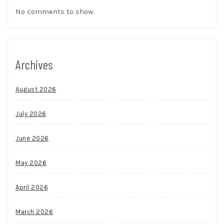
No comments to show.
Archives
August 2026
July 2026
June 2026
May 2026
April 2026
March 2026