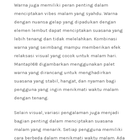
Warna juga memiliki peran penting dalam
menciptakan vibes malam yang syahdu. Warna
dengan nuansa gelap yang dipadukan dengan
elemen lembut dapat menciptakan suasana yang
lebih tenang dan tidak melelahkan. Kombinasi
warna yang seimbang mampu memberikan efek
relaksasi visual yang cocok untuk malam hari.
Mantap168 digambarkan menggunakan palet
warna yang dirancang untuk menghadirkan
suasana yang stabil, hangat, dan nyaman bagi
pengguna yang ingin menikmati waktu malam
dengan tenang.
Selain visual, variasi pengalaman juga menjadi
bagian penting dalam menciptakan suasana
malam yang menarik. Setiap pengguna memiliki
cara berbeda dalam menikmati waktu malam. Ada