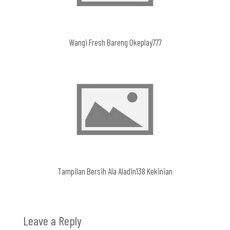
Wangi Fresh Bareng Okeplay777
Tampilan Bersih Ala Aladin138 Kekinian
Leave a Reply