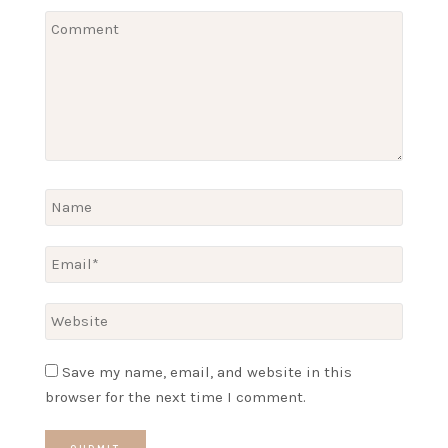
Save my name, email, and website in this
browser for the next time I comment.