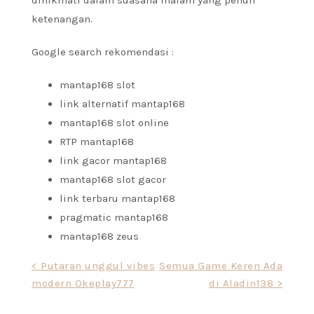
ketenangan.
Google search rekomendasi :
mantap168 slot
link alternatif mantap168
mantap168 slot online
RTP mantap168
link gacor mantap168
mantap168 slot gacor
link terbaru mantap168
pragmatic mantap168
mantap168 zeus
Post
< Putaran unggul vibes
Semua Game Keren Ada
modern Okeplay777
di Aladin138 >
navigation