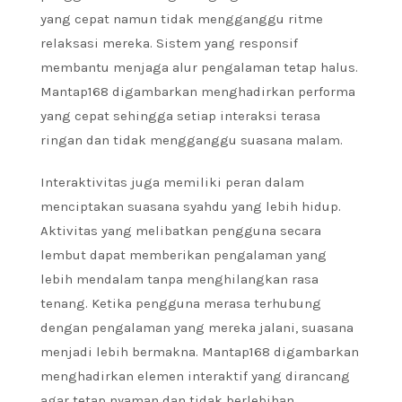
yang cepat namun tidak mengganggu ritme
relaksasi mereka. Sistem yang responsif
membantu menjaga alur pengalaman tetap halus.
Mantap168 digambarkan menghadirkan performa
yang cepat sehingga setiap interaksi terasa
ringan dan tidak mengganggu suasana malam.
Interaktivitas juga memiliki peran dalam
menciptakan suasana syahdu yang lebih hidup.
Aktivitas yang melibatkan pengguna secara
lembut dapat memberikan pengalaman yang
lebih mendalam tanpa menghilangkan rasa
tenang. Ketika pengguna merasa terhubung
dengan pengalaman yang mereka jalani, suasana
menjadi lebih bermakna. Mantap168 digambarkan
menghadirkan elemen interaktif yang dirancang
agar tetap nyaman dan tidak berlebihan.