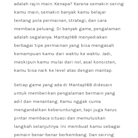
adalah rajin main. Kenapa? Karena semakin sering
kamu main, semakin banyak kamu belajar
tentang pola permainan, strategi, dan cara
membaca peluang. Di banyak game, pengalaman
adalah segalanya. Mantap168 menyediakan
berbagai tipe permainan yang bisa mengasah
kemampuan kamu dari waktu ke waktu. Jadi,
meskipun kamu mulai dari nol, asal konsisten,
kamu bisa naik ke level atas dengan mantap.
Setiap game yang ada di Mantap168 didesain
untuk memberikan pengalaman bermain yang
adil dan menantang. Kamu nggak cuma
mengandalkan keberuntungan, tapi juga harus
pintar membaca situasi dan memutuskan
langkah selanjutnya. Ini membuat kamu sebagai
pemain benar-benar berkembang. Dan seiring