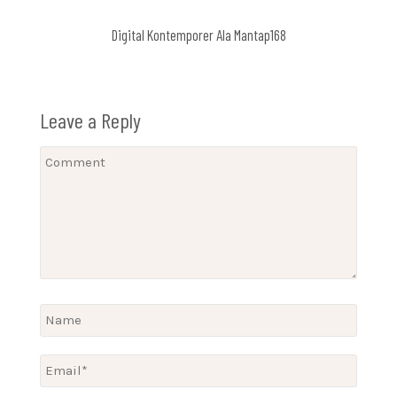
Digital Kontemporer Ala Mantap168
Leave a Reply