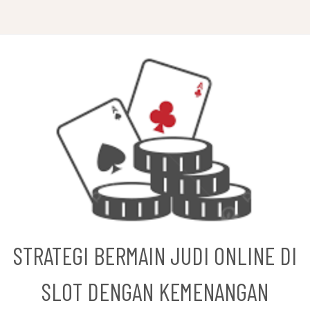
Skip
to
content
STRATEGI BERMAIN JUDI ONLINE DI
SLOT DENGAN KEMENANGAN