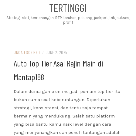
TERTINGGI
Strategi, slot, kemenangan, RTP, taruhan, peluang, jackpot, trik, sukses,
profit
UNCATEGORIZED
/
JUNE 2, 2025
Auto Top Tier Asal Rajin Main di
Mantap168
Dalam dunia game online, jadi pemain top tier itu
bukan cuma soal keberuntungan. Diperlukan
strategi, konsistensi, dan tentu saja tempat
bermain yang mendukung. Salah satu platform
yang bisa bantu kamu naik level dengan cara
yang menyenangkan dan penuh tantangan adalah