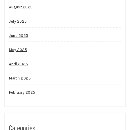
August 2025
July 2025
June 2025
May 2025
April 2025
March 2025
February 2025
Categories