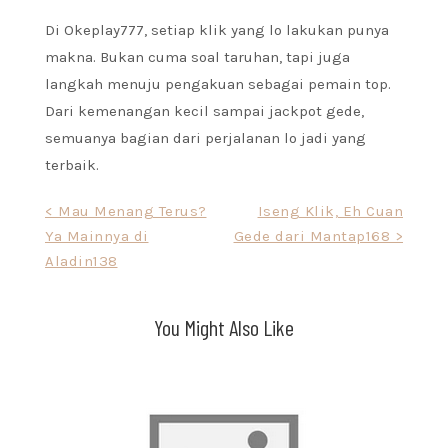
Di Okeplay777, setiap klik yang lo lakukan punya
makna. Bukan cuma soal taruhan, tapi juga
langkah menuju pengakuan sebagai pemain top.
Dari kemenangan kecil sampai jackpot gede,
semuanya bagian dari perjalanan lo jadi yang
terbaik.
Post
< Mau Menang Terus?
Iseng Klik, Eh Cuan
Ya Mainnya di
Gede dari Mantap168 >
navigation
Aladin138
You Might Also Like