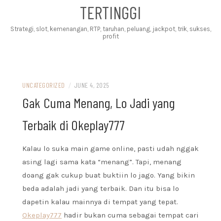
TERTINGGI
Strategi, slot, kemenangan, RTP, taruhan, peluang, jackpot, trik, sukses,
profit
UNCATEGORIZED
/
JUNE 4, 2025
Gak Cuma Menang, Lo Jadi yang
Terbaik di Okeplay777
Kalau lo suka main game online, pasti udah nggak
asing lagi sama kata “menang”. Tapi, menang
doang gak cukup buat buktiin lo jago. Yang bikin
beda adalah jadi yang terbaik. Dan itu bisa lo
dapetin kalau mainnya di tempat yang tepat.
Okeplay777
hadir bukan cuma sebagai tempat cari