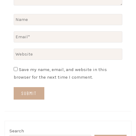
Save my name, email, and website in this
browser for the next time I comment.
Search