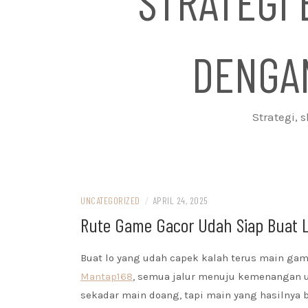
STRATEGI 
DENGA
Strategi, 
UNCATEGORIZED
/
APRIL 24, 2025
Rute Game Gacor Udah Siap Buat L
Buat lo yang udah capek kalah terus main game
Mantap168
, semua jalur menuju kemenangan ud
sekadar main doang, tapi main yang hasilnya