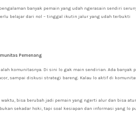
ari pengalaman banyak pemain yang udah ngerasain sendiri serun
erlu belajar dari nol – tinggal ikutin jalur yang udah terbukti
omunitas Pemenang
alah komunitasnya. Di sini lo gak main sendirian. Ada banyak 
or, sampai diskusi strategi bareng. Kalau lo aktif di komunitas
waktu, bisa berubah jadi pemain yang ngerti alur dan bisa atu
ukan sekadar hoki, tapi soal kesiapan dan informasi yang lo p