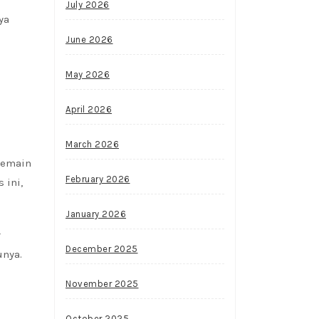
July 2026
ya
June 2026
May 2026
April 2026
March 2026
pemain
February 2026
 ini,
January 2026
r
December 2025
unya.
November 2025
October 2025