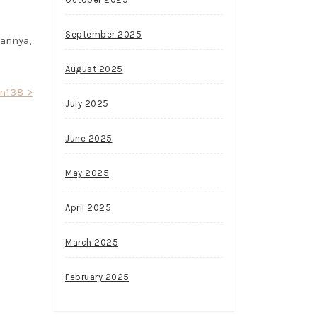
September 2025
lannya,
August 2025
n138 >
July 2025
June 2025
May 2025
April 2025
March 2025
February 2025