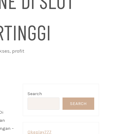
NE DI SLOT
TINGGI
ses, profit
Search
SEARCH
Di
kan
angan –
Okeplay777