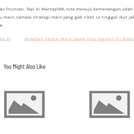
dan frustrasi. Tapi di Mantap168, rute menuju kemenangan udah
u main, sampai strategi main yang gak ribet. Lo tinggal ikut ja
a.
da di
Rebahan Santai Main Game Plus Ngemil Di Aladi
You Might Also Like