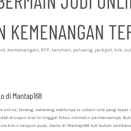
BERMAIN JUDI ONLI
N KEMENANGAN TER
slot, kemenangan, RTP, taruhan, peluang, jackpot, trik, suk
o di Mantap168
 online, tenang, sekarang waktunya lo cobain rute yang tepat. 
ah disiapin biar lo tinggal fokus nikmatin permainannya. Bu
 bisa bikin senyum puas. Game di Mantap168 tuh bukan sembar