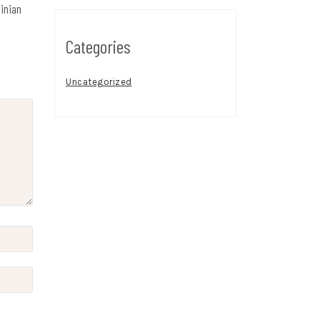
kinian
Categories
Uncategorized