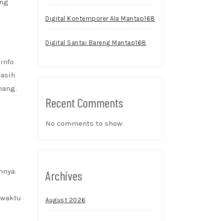
ung
Digital Kontemporer Ala Mantap168
Digital Santai Bareng Mantap168
info
gasih
nang.
Recent Comments
.
No comments to show.
nnya.
Archives
 waktu
August 2026