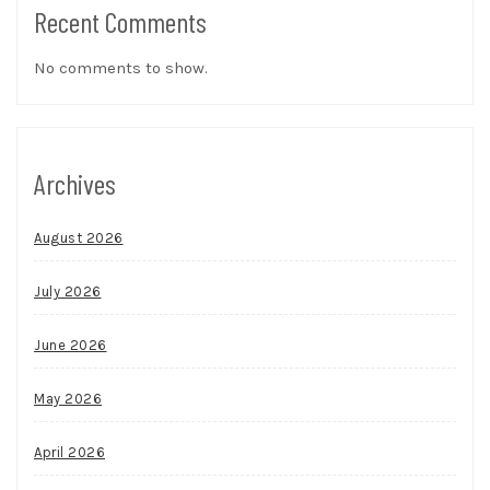
Recent Comments
No comments to show.
Archives
August 2026
July 2026
June 2026
May 2026
April 2026