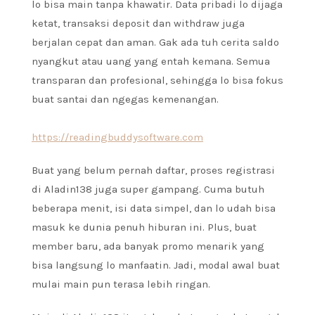
lo bisa main tanpa khawatir. Data pribadi lo dijaga
ketat, transaksi deposit dan withdraw juga
berjalan cepat dan aman. Gak ada tuh cerita saldo
nyangkut atau uang yang entah kemana. Semua
transparan dan profesional, sehingga lo bisa fokus
buat santai dan ngegas kemenangan.
https://readingbuddysoftware.com
Buat yang belum pernah daftar, proses registrasi
di Aladin138 juga super gampang. Cuma butuh
beberapa menit, isi data simpel, dan lo udah bisa
masuk ke dunia penuh hiburan ini. Plus, buat
member baru, ada banyak promo menarik yang
bisa langsung lo manfaatin. Jadi, modal awal buat
mulai main pun terasa lebih ringan.