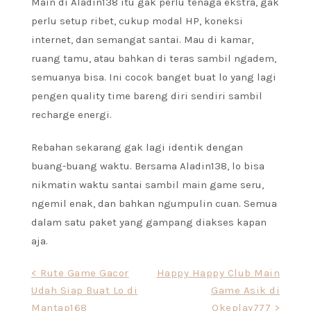
Main di Aladin138 itu gak perlu tenaga ekstra, gak
perlu setup ribet, cukup modal HP, koneksi
internet, dan semangat santai. Mau di kamar,
ruang tamu, atau bahkan di teras sambil ngadem,
semuanya bisa. Ini cocok banget buat lo yang lagi
pengen quality time bareng diri sendiri sambil
recharge energi.
Rebahan sekarang gak lagi identik dengan
buang-buang waktu. Bersama Aladin138, lo bisa
nikmatin waktu santai sambil main game seru,
ngemil enak, dan bahkan ngumpulin cuan. Semua
dalam satu paket yang gampang diakses kapan
aja.
Post
< Rute Game Gacor
Happy Happy Club Main
Udah Siap Buat Lo di
Game Asik di
navigation
Mantap168
Okeplay777 >