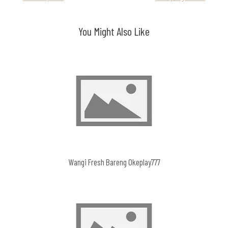
You Might Also Like
Wangi Fresh Bareng Okeplay777