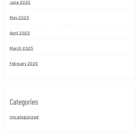
June 2025
May 2025
April 2025
March 2025
February 2025
Categories
Uncategorized