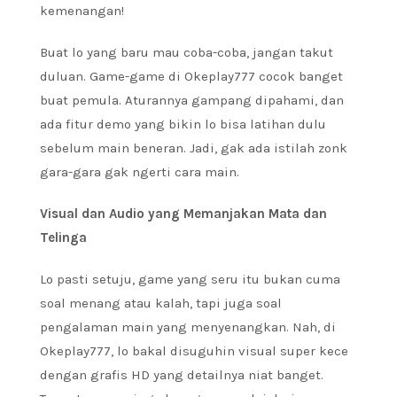
kemenangan!
Buat lo yang baru mau coba-coba, jangan takut
duluan. Game-game di Okeplay777 cocok banget
buat pemula. Aturannya gampang dipahami, dan
ada fitur demo yang bikin lo bisa latihan dulu
sebelum main beneran. Jadi, gak ada istilah zonk
gara-gara gak ngerti cara main.
Visual dan Audio yang Memanjakan Mata dan
Telinga
Lo pasti setuju, game yang seru itu bukan cuma
soal menang atau kalah, tapi juga soal
pengalaman main yang menyenangkan. Nah, di
Okeplay777, lo bakal disuguhin visual super kece
dengan grafis HD yang detailnya niat banget.