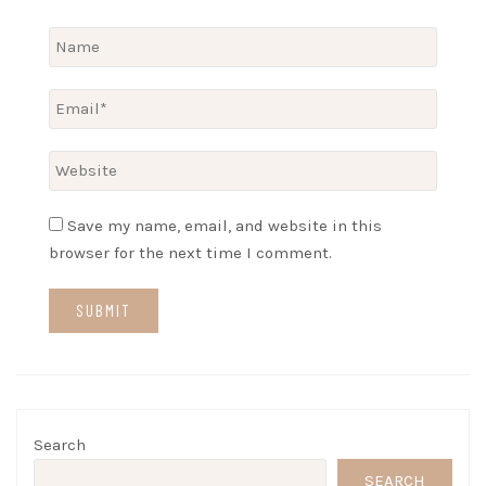
Save my name, email, and website in this
browser for the next time I comment.
Search
SEARCH