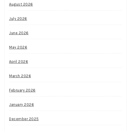
August 2026
July 2026
June 2026
May 2026
April 2026
March 2026
February 2026
January 2026
December 2025