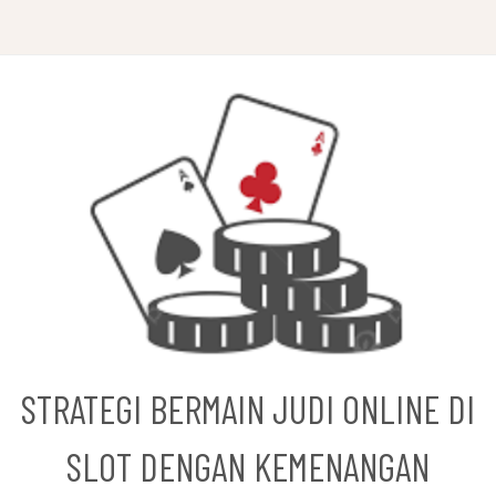
Skip
to
content
STRATEGI BERMAIN JUDI ONLINE DI
SLOT DENGAN KEMENANGAN