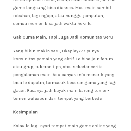
game langsung bisa diakses. Mau main sambil
rebahan, lagi ngopi, atau nunggu jemputan,
semua momen bisa jadi waktu hoki lo.
Gak Cuma Main, Tapi Juga Jadi Komunitas Seru
Yang bikin makin seru, Okeplay777 punya
komunitas pemain yang aktif. Lo bisa join forum
atau grup, tukeran tips, atau sekadar cerita
pengalaman main. Ada banyak info menarik yang
bisa lo dapetin, termasuk bocoran game yang lagi
gacor. Rasanya jadi kayak main bareng temen-
temen walaupun dari tempat yang berbeda.
Kesimpulan
Kalau lo lagi nyari tempat main game online yang