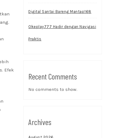
Digital Santai Bareng Mantap168
atkan
ang.
Okeplay777 Hadir dengan Navigasi
an
Praktis
ebih
. Efek
Recent Comments
No comments to show.
an
n
Archives
August 2026