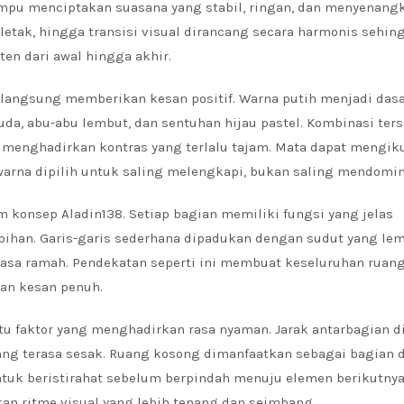
pu menciptakan suasana yang stabil, ringan, dan menyenang
 letak, hingga transisi visual dirancang secara harmonis sehin
en dari awal hingga akhir.
 langsung memberikan kesan positif. Warna putih menjadi das
a, abu-abu lembut, dan sentuhan hijau pastel. Kombinasi ter
 menghadirkan kontras yang terlalu tajam. Mata dapat mengiku
arna dipilih untuk saling melengkapi, bukan saling mendomin
 konsep Aladin138. Setiap bagian memiliki fungsi yang jelas
ebihan. Garis-garis sederhana dipadukan dengan sudut yang le
asa ramah. Pendekatan seperti ini membuat keseluruhan ruan
kan kesan penuh.
tu faktor yang menghadirkan rasa nyaman. Jarak antarbagian d
yang terasa sesak. Ruang kosong dimanfaatkan sebagai bagian d
uk beristirahat sebelum berpindah menuju elemen berikutnya
an ritme visual yang lebih tenang dan seimbang.