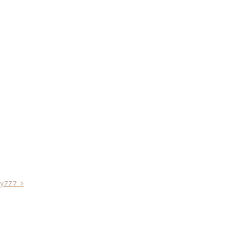
y777 >