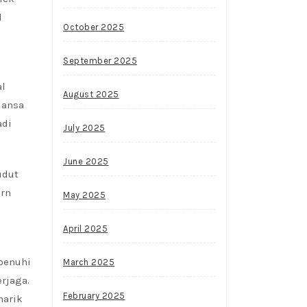
l
October 2025
September 2025
al
August 2025
uansa
adi
July 2025
June 2025
udut
ern
May 2025
April 2025
ipenuhi
March 2025
rjaga.
February 2025
narik