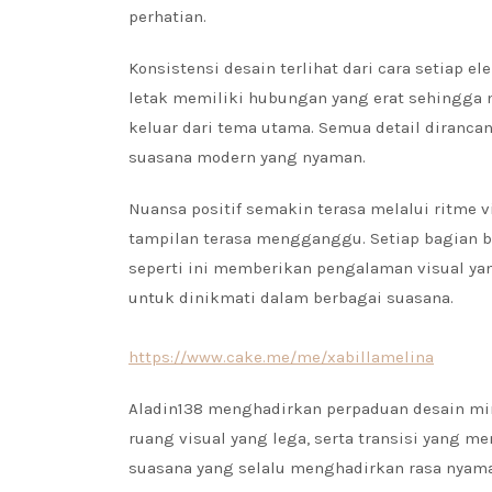
perhatian.
Konsistensi desain terlihat dari cara setiap 
letak memiliki hubungan yang erat sehingga 
keluar dari tema utama. Semua detail diranca
suasana modern yang nyaman.
Nuansa positif semakin terasa melalui ritme 
tampilan terasa mengganggu. Setiap bagian 
seperti ini memberikan pengalaman visual y
untuk dinikmati dalam berbagai suasana.
https://www.cake.me/me/xabillamelina
Aladin138 menghadirkan perpaduan desain mini
ruang visual yang lega, serta transisi yang 
suasana yang selalu menghadirkan rasa nyama