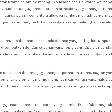
atan utama dalam membangun suasana positif. Warna-warna y
visual, tetapi juga menciptakan atmosfer yang tenang. Biru 
 nuansa bersih, sementara abu-abu lembut menjadi penyeimb
hijau pastel menghadirkan kesegaran yang melengkapi kesel
gian mudah dipahami. Tidak ada elemen yang saling bertumpuk 
 ditempatkan dengan susunan yang logis sehingga alur pand
Pendekatan ini membuat keseluruhan desain terasa ringan dan 
n statis dan dinamis juga menjadi perhatian utama. Bagian ya
, sementara elemen dinamis menghadirkan variasi yang halus a
rsebut menciptakan ritme yang nyaman sehingga suasana tetap
penggunaan elemen transparan yang memberikan efek ruang leb
proporsional sehingga menciptakan kesan ringan dan terbuka. E