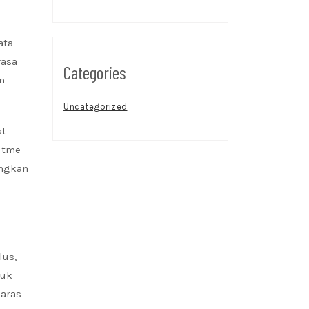
ata
rasa
Categories
n
Uncategorized
at
itme
angkan
lus,
tuk
laras