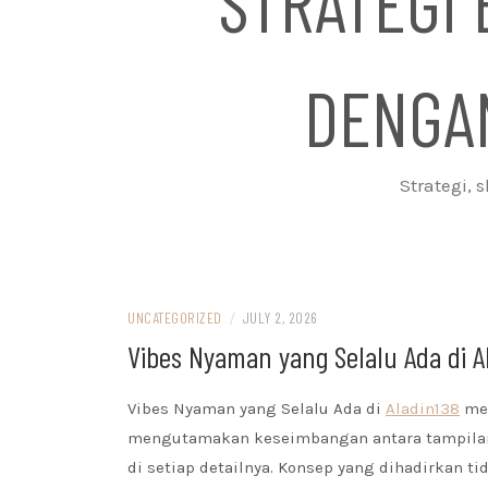
STRATEGI 
DENGA
Strategi, 
UNCATEGORIZED
/
JULY 2, 2026
Vibes Nyaman yang Selalu Ada di A
Vibes Nyaman yang Selalu Ada di
Aladin138
men
mengutamakan keseimbangan antara tampilan 
di setiap detailnya. Konsep yang dihadirkan t