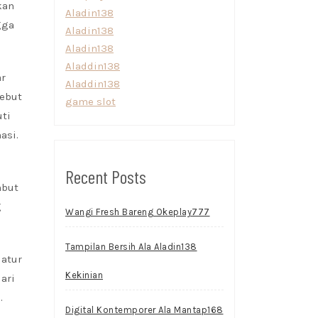
kan
Aladin138
gga
Aladin138
Aladin138
Aladdin138
ar
Aladdin138
sebut
game slot
ti
asi.
Recent Posts
mbut
g
Wangi Fresh Bareng Okeplay777
Tampilan Bersih Ala Aladin138
iatur
Kekinian
ari
.
Digital Kontemporer Ala Mantap168