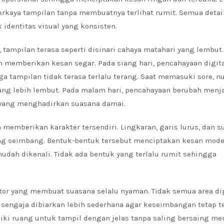
kaya tampilan tanpa membuatnya terlihat rumit. Semua detai
dentitas visual yang konsisten.
tampilan terasa seperti disinari cahaya matahari yang lembut.
n memberikan kesan segar. Pada siang hari, pencahayaan digit
tampilan tidak terasa terlalu terang. Saat memasuki sore, n
ang lebih lembut. Pada malam hari, pencahayaan berubah menj
 yang menghadirkan suasana damai.
emberikan karakter tersendiri. Lingkaran, garis lurus, dan s
g seimbang. Bentuk-bentuk tersebut menciptakan kesan mod
udah dikenali. Tidak ada bentuk yang terlalu rumit sehingga
ktor yang membuat suasana selalu nyaman. Tidak semua area d
 sengaja dibiarkan lebih sederhana agar keseimbangan tetap te
ki ruang untuk tampil dengan jelas tanpa saling bersaing me