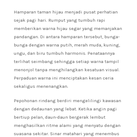
Hamparan taman hijau menjadi pusat perhatian
sejak pagi hari. Rumput yang tumbuh rapi
memberikan warna hijau segar yang memanjakan
pandangan. Di antara hamparan tersebut, bunga-
bunga dengan warna putih, merah muda, kuning,
ungu, dan biru tumbuh harmonis. Penataannya
terlihat seimbang sehingga setiap warna tampil
menonjol tanpa menghilangkan kesatuan visual.
Perpaduan warna ini menciptakan kesan ceria
sekaligus menenangkan.
Pepohonan rindang berdiri mengelilingi kawasan
dengan dedaunan yang lebat. Ketika angin pagi
bertiup pelan, daun-daun bergerak lembut
menghasilkan ritme alami yang menyatu dengan
suasana sekitar. Sinar matahari yang menembus