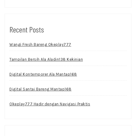
Recent Posts
Wangi Fresh Bareng Okeplay777
Tampilan Bersih Ala Aladin138 Kekinian
Digital Kontemporer Ala Mantap168
Digital Santai Bareng Mantap168
Okeplay777 Hadir dengan Navigasi Praktis