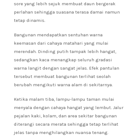
sore yang lebih sejuk membuat daun bergerak
perlahan sehingga suasana terasa damai namun
tetap dinamis.
Bangunan mendapatkan sentuhan warna
keemasan dari cahaya matahari yang mulai
merendah. Dinding putih tampak lebih hangat,
sedangkan kaca menangkap seluruh gradasi
warna langit dengan sangat jelas. Efek pantulan
tersebut membuat bangunan terlihat seolah
berubah mengikuti warna alam di sekitarnya.
Ketika malam tiba, lampu-lampu taman mulai
menyala dengan cahaya hangat yang lembut. Jalur
pejalan kaki, kolam, dan area sekitar bangunan
diterangi secara merata sehingga tetap terlihat
jelas tanpa menghilangkan nuansa tenang.