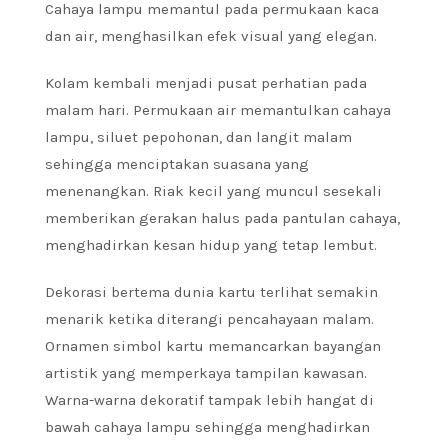
Cahaya lampu memantul pada permukaan kaca
dan air, menghasilkan efek visual yang elegan.
Kolam kembali menjadi pusat perhatian pada
malam hari. Permukaan air memantulkan cahaya
lampu, siluet pepohonan, dan langit malam
sehingga menciptakan suasana yang
menenangkan. Riak kecil yang muncul sesekali
memberikan gerakan halus pada pantulan cahaya,
menghadirkan kesan hidup yang tetap lembut.
Dekorasi bertema dunia kartu terlihat semakin
menarik ketika diterangi pencahayaan malam.
Ornamen simbol kartu memancarkan bayangan
artistik yang memperkaya tampilan kawasan.
Warna-warna dekoratif tampak lebih hangat di
bawah cahaya lampu sehingga menghadirkan