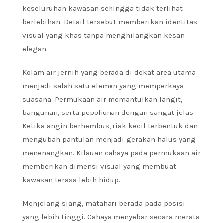
keseluruhan kawasan sehingga tidak terlihat
berlebihan. Detail tersebut memberikan identitas
visual yang khas tanpa menghilangkan kesan
elegan.
Kolam air jernih yang berada di dekat area utama
menjadi salah satu elemen yang memperkaya
suasana. Permukaan air memantulkan langit,
bangunan, serta pepohonan dengan sangat jelas.
Ketika angin berhembus, riak kecil terbentuk dan
mengubah pantulan menjadi gerakan halus yang
menenangkan. Kilauan cahaya pada permukaan air
memberikan dimensi visual yang membuat
kawasan terasa lebih hidup.
Menjelang siang, matahari berada pada posisi
yang lebih tinggi. Cahaya menyebar secara merata