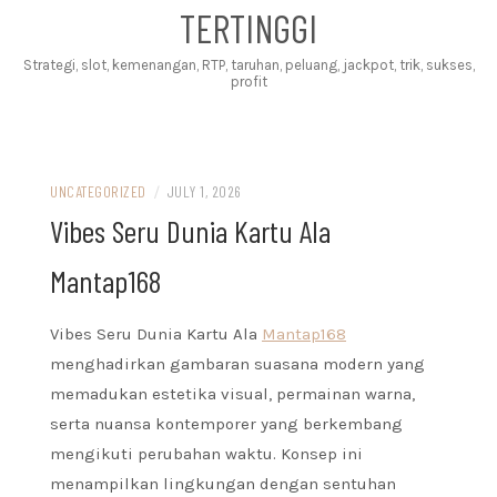
TERTINGGI
Strategi, slot, kemenangan, RTP, taruhan, peluang, jackpot, trik, sukses,
profit
UNCATEGORIZED
/
JULY 1, 2026
Vibes Seru Dunia Kartu Ala
Mantap168
Vibes Seru Dunia Kartu Ala
Mantap168
menghadirkan gambaran suasana modern yang
memadukan estetika visual, permainan warna,
serta nuansa kontemporer yang berkembang
mengikuti perubahan waktu. Konsep ini
menampilkan lingkungan dengan sentuhan