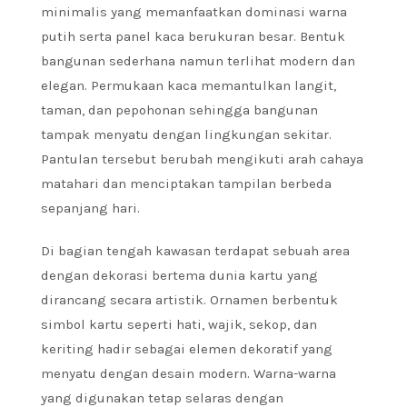
minimalis yang memanfaatkan dominasi warna
putih serta panel kaca berukuran besar. Bentuk
bangunan sederhana namun terlihat modern dan
elegan. Permukaan kaca memantulkan langit,
taman, dan pepohonan sehingga bangunan
tampak menyatu dengan lingkungan sekitar.
Pantulan tersebut berubah mengikuti arah cahaya
matahari dan menciptakan tampilan berbeda
sepanjang hari.
Di bagian tengah kawasan terdapat sebuah area
dengan dekorasi bertema dunia kartu yang
dirancang secara artistik. Ornamen berbentuk
simbol kartu seperti hati, wajik, sekop, dan
keriting hadir sebagai elemen dekoratif yang
menyatu dengan desain modern. Warna-warna
yang digunakan tetap selaras dengan