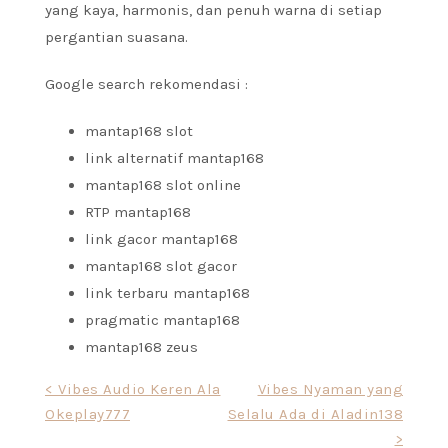
yang kaya, harmonis, dan penuh warna di setiap
pergantian suasana.
Google search rekomendasi :
mantap168 slot
link alternatif mantap168
mantap168 slot online
RTP mantap168
link gacor mantap168
mantap168 slot gacor
link terbaru mantap168
pragmatic mantap168
mantap168 zeus
Post
< Vibes Audio Keren Ala
Vibes Nyaman yang
Okeplay777
Selalu Ada di Aladin138
navigation
>