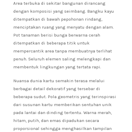
Area terbuka di sekitar bangunan dirancang
dengan komposisi yang seimbang. Bangku kayu
ditempatkan di bawah pepohonan rindang,
menciptakan ruang yang menyatu dengan alam.
Pot tanaman berisi bunga berwarna cerah
ditempatkan di beberapa titik untuk
mempercantik area tanpa membuatnya terlihat
penuh. Seluruh elemen saling melengkapi dan
membentuk lingkungan yang tertata rapi.
Nuansa dunia kartu semakin terasa melalui
berbagai detail dekoratif yang tersebar di
beberapa sudut. Pola geometris yang terinspirasi
dari susunan kartu memberikan sentuhan unik
pada lantai dan dinding tertentu. Warna merah,
hitam, putih, dan emas dipadukan secara
proporsional sehingga menghasilkan tampilan