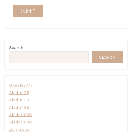
Search
SEARCH
Okeplay777
Aladin138
Aladin138
Aladin138
Aladdin138
Aladdin138
game slot