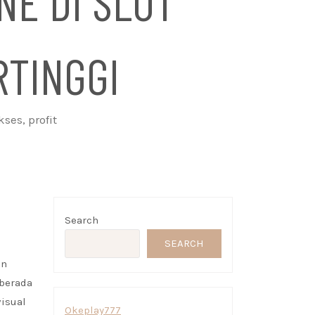
NE DI SLOT
TINGGI
ses, profit
Search
SEARCH
in
 berada
visual
Okeplay777