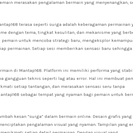
 pemain merasakan pengalaman bermain yang menyenangkan, se
antap168 terasa seperti surga adalah keberagaman permainan 
game dengan tema, tingkat kesulitan, dan mekanisme yang berb
gi pemain untuk mencoba strategi baru, mengeksplor kemampu
ap permainan. Setiap sesi memberikan sensasi baru sehingga
main di Mantap168. Platform ini memiliki performa yang stabi
anpa gangguan teknis seperti lag atau error. Hal ini membuat pe
kmati setiap tantangan, dan merasakan sensasi seru tanpa
 Mantap168 sebagai tempat yang nyaman bagi pemain untuk be
ambah kesan “surga” dalam bermain online. Desain grafis yang
g menciptakan pengalaman visual yang nyaman. Tampilan yang e
enikmati setiap detail permainan. Dengan visual yang