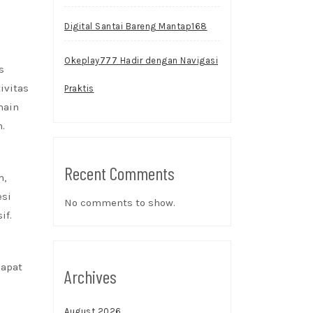
Digital Santai Bareng Mantap168
Okeplay777 Hadir dengan Navigasi
s
ivitas
Praktis
main
.
Recent Comments
m,
esi
No comments to show.
if.
dapat
Archives
August 2026