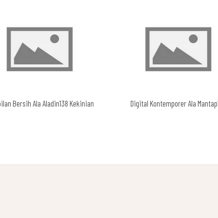
lan Bersih Ala Aladin138 Kekinian
Digital Kontemporer Ala Mantap