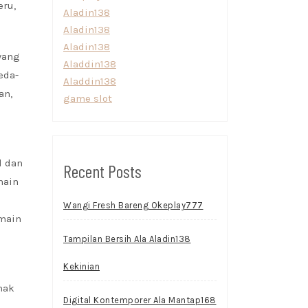
ru,
Aladin138
Aladin138
Aladin138
yang
Aladdin138
eda-
Aladdin138
an,
game slot
l dan
Recent Posts
main
Wangi Fresh Bareng Okeplay777
rmain
Tampilan Bersih Ala Aladin138
Kekinian
nak
Digital Kontemporer Ala Mantap168