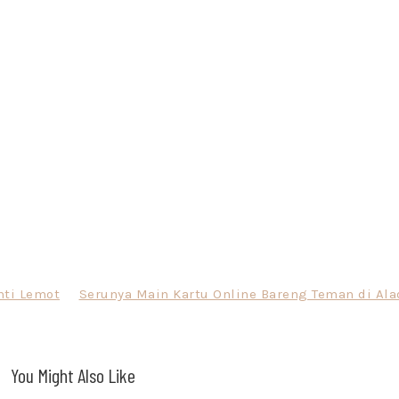
nti Lemot
Serunya Main Kartu Online Bareng Teman di Ala
You Might Also Like