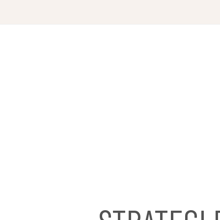
Skip
to
content