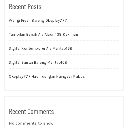
Recent Posts
Wangi Fresh Bareng Okeplay777
Tampilan Bersih Ala Aladin138 Kekinian
Digital Kontemporer Ala Mantap168
Digital Santai Bareng Mantap168
Okeplay777 Hadir dengan Navigasi Praktis
Recent Comments
No comments to show.