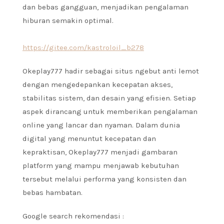
dan bebas gangguan, menjadikan pengalaman
hiburan semakin optimal.
https://gitee.com/kastroloil_b278
Okeplay777 hadir sebagai situs ngebut anti lemot
dengan mengedepankan kecepatan akses,
stabilitas sistem, dan desain yang efisien. Setiap
aspek dirancang untuk memberikan pengalaman
online yang lancar dan nyaman. Dalam dunia
digital yang menuntut kecepatan dan
kepraktisan, Okeplay777 menjadi gambaran
platform yang mampu menjawab kebutuhan
tersebut melalui performa yang konsisten dan
bebas hambatan.
Google search rekomendasi :