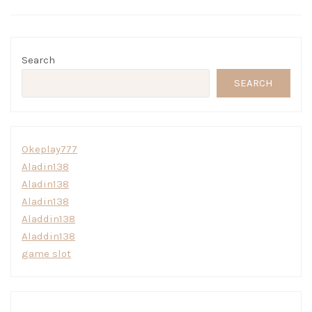
Search
SEARCH
Okeplay777
Aladin138
Aladin138
Aladin138
Aladdin138
Aladdin138
game slot