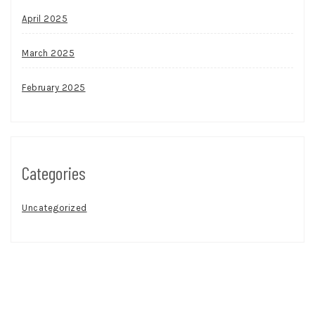
April 2025
March 2025
February 2025
Categories
Uncategorized