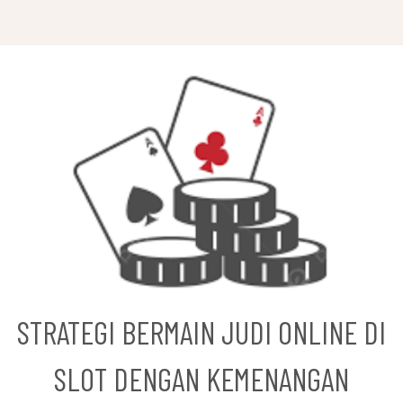
Skip
to
content
STRATEGI BERMAIN JUDI ONLINE DI
SLOT DENGAN KEMENANGAN