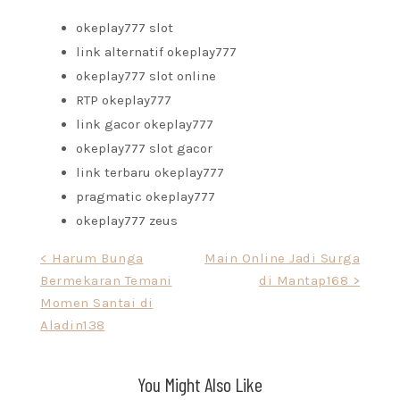
okeplay777 slot
link alternatif okeplay777
okeplay777 slot online
RTP okeplay777
link gacor okeplay777
okeplay777 slot gacor
link terbaru okeplay777
pragmatic okeplay777
okeplay777 zeus
Post
< Harum Bunga
Main Online Jadi Surga
Bermekaran Temani
di Mantap168 >
navigation
Momen Santai di
Aladin138
You Might Also Like