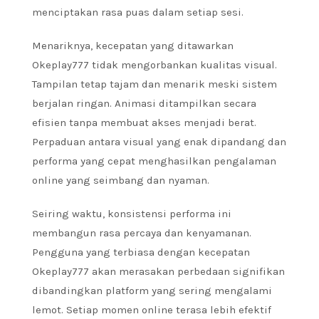
menciptakan rasa puas dalam setiap sesi.
Menariknya, kecepatan yang ditawarkan
Okeplay777 tidak mengorbankan kualitas visual.
Tampilan tetap tajam dan menarik meski sistem
berjalan ringan. Animasi ditampilkan secara
efisien tanpa membuat akses menjadi berat.
Perpaduan antara visual yang enak dipandang dan
performa yang cepat menghasilkan pengalaman
online yang seimbang dan nyaman.
Seiring waktu, konsistensi performa ini
membangun rasa percaya dan kenyamanan.
Pengguna yang terbiasa dengan kecepatan
Okeplay777 akan merasakan perbedaan signifikan
dibandingkan platform yang sering mengalami
lemot. Setiap momen online terasa lebih efektif