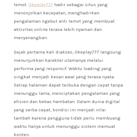
lemot.
Okeplay777
hadir sebagai situs yang
menonjolkan kecepatan, menghadirkan
pengalaman ngebut anti lemot yang membuat
aktivitas online terasa lebih nyaman dan
menyenangkan.
Sejak pertama kali diakses, Okeplay777 langsung
menunjukkan karakter utamanya melalui
performa yang responsif. Waktu loading yang
singkat menjadi kesan awal yang terasa nyata.
Setiap halaman dapat terbuka dengan cepat tanpa
menunggu lama, menciptakan pengalaman yang
efisien dan bebas hambatan. Dalam dunia digital
yang serba cepat, kondisi ini menjadi nilai
tambah karena pengguna tidak perlu membuang
waktu hanya untuk menunggu sistem memuat
konten.