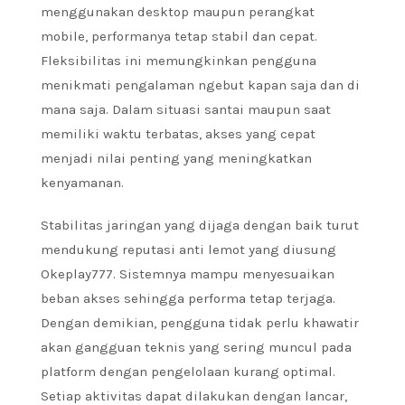
menggunakan desktop maupun perangkat
mobile, performanya tetap stabil dan cepat.
Fleksibilitas ini memungkinkan pengguna
menikmati pengalaman ngebut kapan saja dan di
mana saja. Dalam situasi santai maupun saat
memiliki waktu terbatas, akses yang cepat
menjadi nilai penting yang meningkatkan
kenyamanan.
Stabilitas jaringan yang dijaga dengan baik turut
mendukung reputasi anti lemot yang diusung
Okeplay777. Sistemnya mampu menyesuaikan
beban akses sehingga performa tetap terjaga.
Dengan demikian, pengguna tidak perlu khawatir
akan gangguan teknis yang sering muncul pada
platform dengan pengelolaan kurang optimal.
Setiap aktivitas dapat dilakukan dengan lancar,