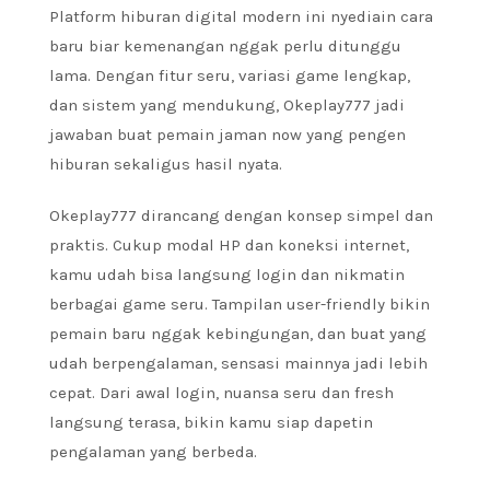
Platform hiburan digital modern ini nyediain cara
baru biar kemenangan nggak perlu ditunggu
lama. Dengan fitur seru, variasi game lengkap,
dan sistem yang mendukung, Okeplay777 jadi
jawaban buat pemain jaman now yang pengen
hiburan sekaligus hasil nyata.
Okeplay777 dirancang dengan konsep simpel dan
praktis. Cukup modal HP dan koneksi internet,
kamu udah bisa langsung login dan nikmatin
berbagai game seru. Tampilan user-friendly bikin
pemain baru nggak kebingungan, dan buat yang
udah berpengalaman, sensasi mainnya jadi lebih
cepat. Dari awal login, nuansa seru dan fresh
langsung terasa, bikin kamu siap dapetin
pengalaman yang berbeda.