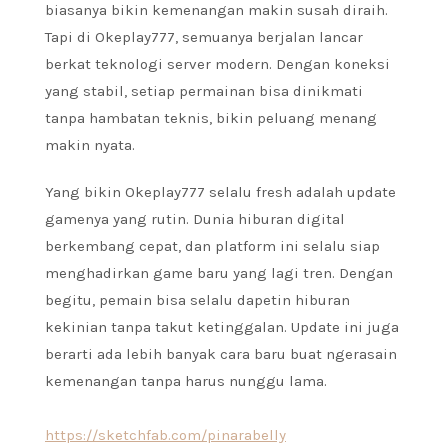
biasanya bikin kemenangan makin susah diraih.
Tapi di Okeplay777, semuanya berjalan lancar
berkat teknologi server modern. Dengan koneksi
yang stabil, setiap permainan bisa dinikmati
tanpa hambatan teknis, bikin peluang menang
makin nyata.
Yang bikin Okeplay777 selalu fresh adalah update
gamenya yang rutin. Dunia hiburan digital
berkembang cepat, dan platform ini selalu siap
menghadirkan game baru yang lagi tren. Dengan
begitu, pemain bisa selalu dapetin hiburan
kekinian tanpa takut ketinggalan. Update ini juga
berarti ada lebih banyak cara baru buat ngerasain
kemenangan tanpa harus nunggu lama.
https://sketchfab.com/pinarabelly