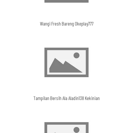
Wangi Fresh Bareng Okeplay777
Tampilan Bersih Ala Aladin138 Kekinian