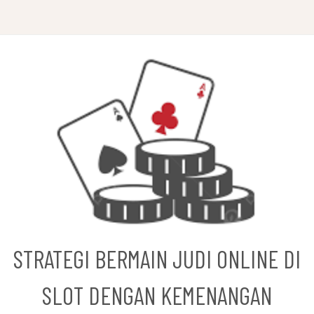
Skip
to
content
STRATEGI BERMAIN JUDI ONLINE DI
SLOT DENGAN KEMENANGAN