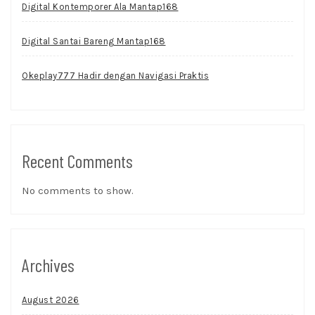
Digital Kontemporer Ala Mantap168
Digital Santai Bareng Mantap168
Okeplay777 Hadir dengan Navigasi Praktis
Recent Comments
No comments to show.
Archives
August 2026