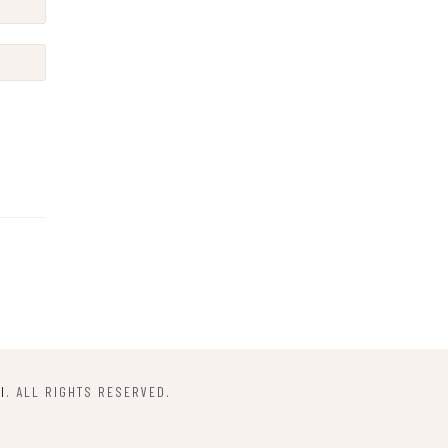
I
. ALL RIGHTS RESERVED.