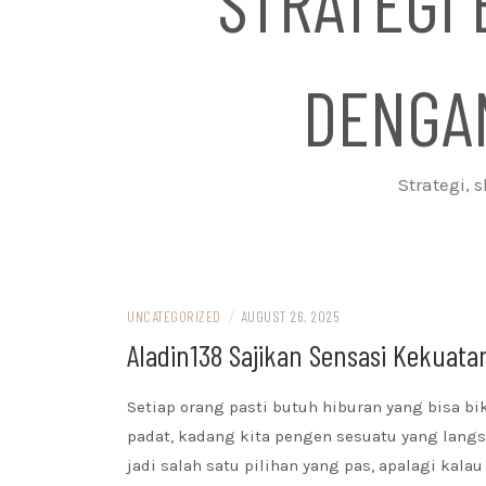
STRATEGI 
DENGA
Strategi, 
UNCATEGORIZED
/
AUGUST 26, 2025
Aladin138 Sajikan Sensasi Kekuatan
Setiap orang pasti butuh hiburan yang bisa b
padat, kadang kita pengen sesuatu yang langs
jadi salah satu pilihan yang pas, apalagi kala