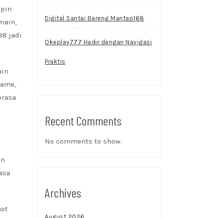
spin
Digital Santai Bareng Mantap168
main,
38 jadi
Okeplay777 Hadir dengan Navigasi
Praktis
ain
rame,
erasa
Recent Comments
No comments to show.
an
asa
Archives
mot
August 2026