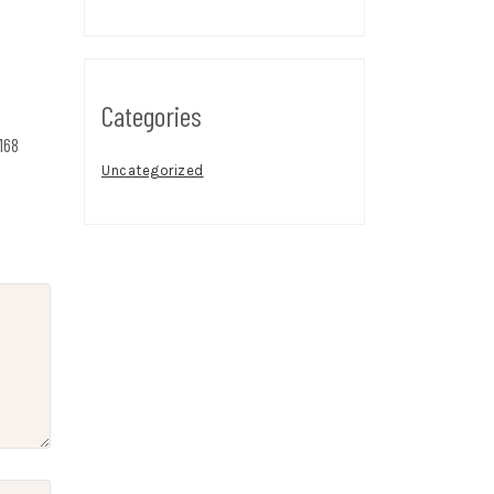
Categories
168
Uncategorized