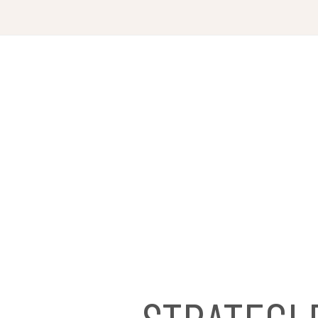
Skip
to
content