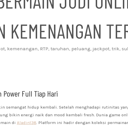
BERMAIN JUDI ONLI
N KEMENANGAN TER
slot, kemenangan, RTP, taruhan, peluang, jackpot, trik, suk
 Power Full Tiap Hari
ikin semangat hidup kembali. Setelah menghadapi rutinitas ya
ung bikin energi naik dan mood kembali fresh. Dunia game onl
u main di
Aladin138
. Platform ini hadir dengan koleksi permaina