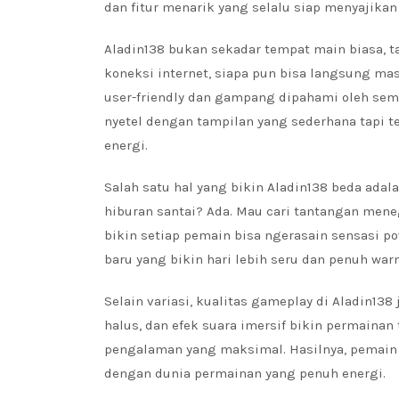
dan fitur menarik yang selalu siap menyajikan 
Aladin138 bukan sekadar tempat main biasa, t
koneksi internet, siapa pun bisa langsung ma
user-friendly dan gampang dipahami oleh sem
nyetel dengan tampilan yang sederhana tapi te
energi.
Salah satu hal yang bikin Aladin138 beda ada
hiburan santai? Ada. Mau cari tantangan meneg
bikin setiap pemain bisa ngerasain sensasi pow
baru yang bikin hari lebih seru dan penuh warn
Selain variasi, kualitas gameplay di Aladin138
halus, dan efek suara imersif bikin permainan
pengalaman yang maksimal. Hasilnya, pemain 
dengan dunia permainan yang penuh energi.