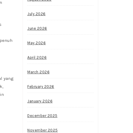
n
July 2026
s
June 2026
 penuh
May 2026
April 2026
March 2026
al yang
k,
February 2026
in
January 2026
December 2025
November 2025