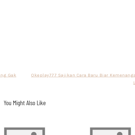
ang Gak
Okeplay777 Sajikan Cara Baru Biar Kemenang
You Might Also Like