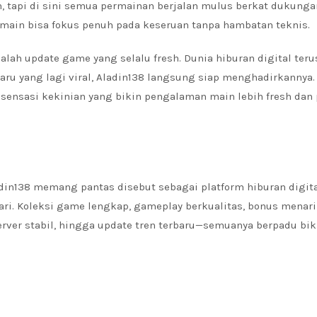
n, tapi di sini semua permainan berjalan mulus berkat dukunga
emain bisa fokus penuh pada keseruan tanpa hambatan teknis.
alah update game yang selalu fresh. Dunia hiburan digital teru
aru yang lagi viral, Aladin138 langsung siap menghadirkannya.
 sensasi kekinian yang bikin pengalaman main lebih fresh dan
din138 memang pantas disebut sebagai platform hiburan digit
ari. Koleksi game lengkap, gameplay berkualitas, bonus menari
erver stabil, hingga update tren terbaru—semuanya berpadu bik