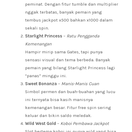
peminat. Dengan fitur tumble dan multiplier
nggak terbatas, banyak pemain yang
tembus jackpot x500 bahkan x1000 dalam
sekali spin.
Starlight Princess
–
Ratu Pengganda
Kemenangan
Hampir mirip sama Gates, tapi punya
sensasi visual dan tema berbeda. Banyak
pemain yang bilang Starlight Princess lagi
“panas” minggu ini.
Sweet Bonanza
–
Manis-Manis Cuan
Simbol permen dan buah-buahan yang lucu
ini ternyata bisa kasih manisnya
kemenangan besar. Fitur free spin sering
keluar dan bikin saldo meledak.
Wild West Gold
–
Koboi Pembawa Jackpot
Slot bertema koboi ini punya wild yang bisa