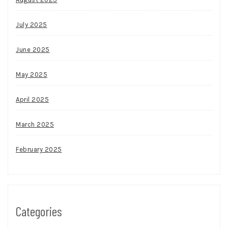
July 2025
June 2025
May 2025
April 2025
March 2025
February 2025
Categories