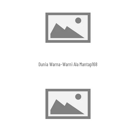
Dunia Warna-Warni Ala Mantap168