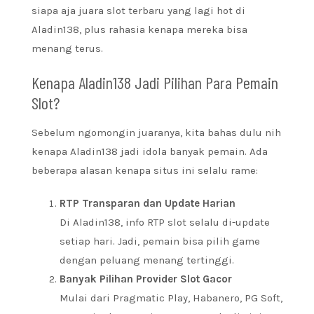
siapa aja juara slot terbaru yang lagi hot di
Aladin138, plus rahasia kenapa mereka bisa
menang terus.
Kenapa Aladin138 Jadi Pilihan Para Pemain
Slot?
Sebelum ngomongin juaranya, kita bahas dulu nih
kenapa Aladin138 jadi idola banyak pemain. Ada
beberapa alasan kenapa situs ini selalu rame:
RTP Transparan dan Update Harian
Di Aladin138, info RTP slot selalu di-update
setiap hari. Jadi, pemain bisa pilih game
dengan peluang menang tertinggi.
Banyak Pilihan Provider Slot Gacor
Mulai dari Pragmatic Play, Habanero, PG Soft,