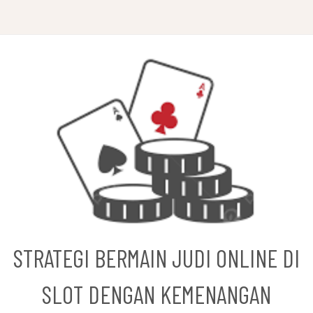
Skip
to
content
STRATEGI BERMAIN JUDI ONLINE DI
SLOT DENGAN KEMENANGAN