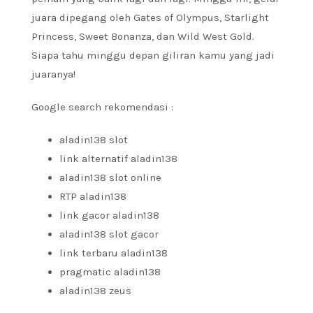
juara dipegang oleh Gates of Olympus, Starlight
Princess, Sweet Bonanza, dan Wild West Gold.
Siapa tahu minggu depan giliran kamu yang jadi
juaranya!
Google search rekomendasi :
aladin138 slot
link alternatif aladin138
aladin138 slot online
RTP aladin138
link gacor aladin138
aladin138 slot gacor
link terbaru aladin138
pragmatic aladin138
aladin138 zeus