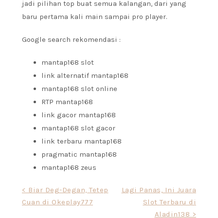
jadi pilihan top buat semua kalangan, dari yang
baru pertama kali main sampai pro player.
Google search rekomendasi :
mantap168 slot
link alternatif mantap168
mantap168 slot online
RTP mantap168
link gacor mantap168
mantap168 slot gacor
link terbaru mantap168
pragmatic mantap168
mantap168 zeus
Post
< Biar Deg-Degan, Tetep
Lagi Panas, Ini Juara
Cuan di Okeplay777
Slot Terbaru di
navigation
Aladin138 >