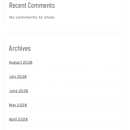
Recent Comments
No comments to show.
Archives
August 2026
July 2026
June 2026
May 2026
April 2026