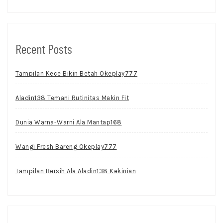
Recent Posts
Tampilan Kece Bikin Betah Okeplay777
Aladin138 Temani Rutinitas Makin Fit
Dunia Warna-Warni Ala Mantap168
Wangi Fresh Bareng Okeplay777
Tampilan Bersih Ala Aladin138 Kekinian