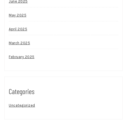
June 2025
May 2025
April 2025
March 2025
February 2025
Categories
Uncategorized