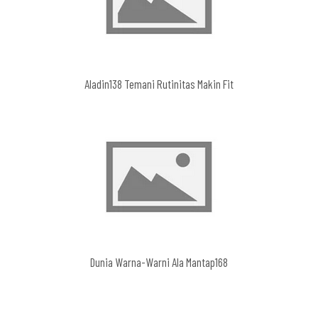
Aladin138 Temani Rutinitas Makin Fit
Dunia Warna-Warni Ala Mantap168