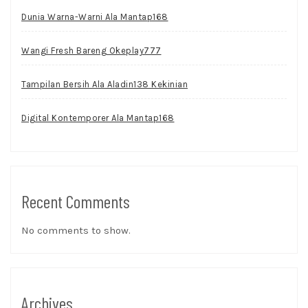
Dunia Warna-Warni Ala Mantap168
Wangi Fresh Bareng Okeplay777
Tampilan Bersih Ala Aladin138 Kekinian
Digital Kontemporer Ala Mantap168
Recent Comments
No comments to show.
Archives