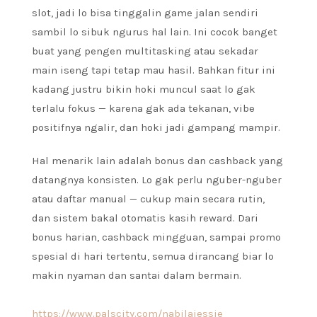
slot, jadi lo bisa tinggalin game jalan sendiri
sambil lo sibuk ngurus hal lain. Ini cocok banget
buat yang pengen multitasking atau sekadar
main iseng tapi tetap mau hasil. Bahkan fitur ini
kadang justru bikin hoki muncul saat lo gak
terlalu fokus — karena gak ada tekanan, vibe
positifnya ngalir, dan hoki jadi gampang mampir.
Hal menarik lain adalah bonus dan cashback yang
datangnya konsisten. Lo gak perlu nguber-nguber
atau daftar manual — cukup main secara rutin,
dan sistem bakal otomatis kasih reward. Dari
bonus harian, cashback mingguan, sampai promo
spesial di hari tertentu, semua dirancang biar lo
makin nyaman dan santai dalam bermain.
https://www.palscity.com/nabilajessie