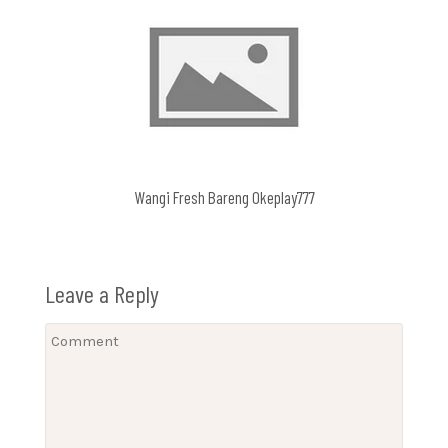
Wangi Fresh Bareng Okeplay777
Leave a Reply