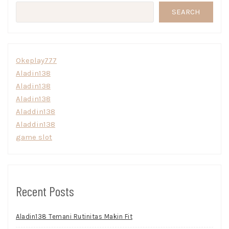
SEARCH
Okeplay777
Aladin138
Aladin138
Aladin138
Aladdin138
Aladdin138
game slot
Recent Posts
Aladin138 Temani Rutinitas Makin Fit