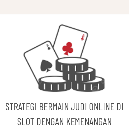
Skip
to
content
STRATEGI BERMAIN JUDI ONLINE DI
SLOT DENGAN KEMENANGAN