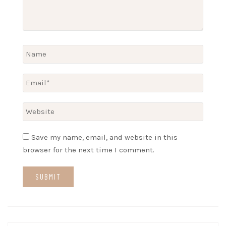
Save my name, email, and website in this
browser for the next time I comment.