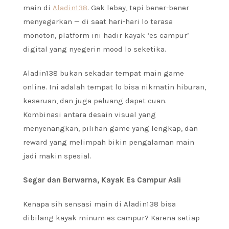
main di
Aladin138
. Gak lebay, tapi bener-bener
menyegarkan — di saat hari-hari lo terasa
monoton, platform ini hadir kayak ‘es campur’
digital yang nyegerin mood lo seketika.
Aladin138 bukan sekadar tempat main game
online. Ini adalah tempat lo bisa nikmatin hiburan,
keseruan, dan juga peluang dapet cuan.
Kombinasi antara desain visual yang
menyenangkan, pilihan game yang lengkap, dan
reward yang melimpah bikin pengalaman main
jadi makin spesial.
Segar dan Berwarna, Kayak Es Campur Asli
Kenapa sih sensasi main di Aladin138 bisa
dibilang kayak minum es campur? Karena setiap