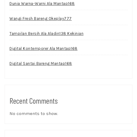
Dunia Warna-Warni Ala Mantap168
Wangi Fresh Bareng Okeplay777
Tampilan Bersih Ala Aladin138 Kekinian
Digital Kontemporer Ala Mantap168
Digital Santai Bareng Mantap168
Recent Comments
No comments to show.