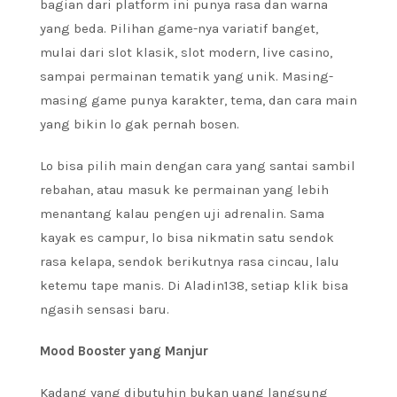
bagian dari platform ini punya rasa dan warna
yang beda. Pilihan game-nya variatif banget,
mulai dari slot klasik, slot modern, live casino,
sampai permainan tematik yang unik. Masing-
masing game punya karakter, tema, dan cara main
yang bikin lo gak pernah bosen.
Lo bisa pilih main dengan cara yang santai sambil
rebahan, atau masuk ke permainan yang lebih
menantang kalau pengen uji adrenalin. Sama
kayak es campur, lo bisa nikmatin satu sendok
rasa kelapa, sendok berikutnya rasa cincau, lalu
ketemu tape manis. Di Aladin138, setiap klik bisa
ngasih sensasi baru.
Mood Booster yang Manjur
Kadang yang dibutuhin bukan uang langsung