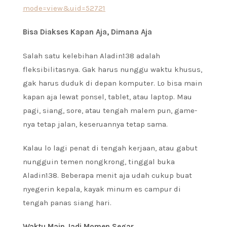
mode=view&uid=52721
Bisa Diakses Kapan Aja, Dimana Aja
Salah satu kelebihan Aladin138 adalah
fleksibilitasnya. Gak harus nunggu waktu khusus,
gak harus duduk di depan komputer. Lo bisa main
kapan aja lewat ponsel, tablet, atau laptop. Mau
pagi, siang, sore, atau tengah malem pun, game-
nya tetap jalan, keseruannya tetap sama.
Kalau lo lagi penat di tengah kerjaan, atau gabut
nungguin temen nongkrong, tinggal buka
Aladin138. Beberapa menit aja udah cukup buat
nyegerin kepala, kayak minum es campur di
tengah panas siang hari.
Waktu Main Jadi Momen Segar