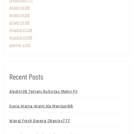
Aladin138
Aladin138
Aladin138
Aladdin138
Aladdin138
game slot
Recent Posts
Aladin138 Temani Rutinitas Makin Fit
Dunia Warna-Warni Ala Mantap168
Wangi Fresh Bareng Okeplay777