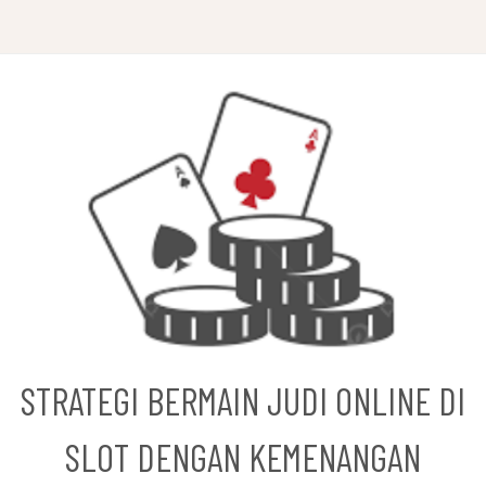
Skip
to
content
STRATEGI BERMAIN JUDI ONLINE DI
SLOT DENGAN KEMENANGAN