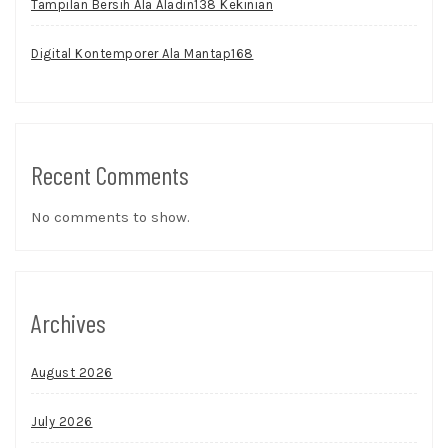
Tampilan Bersih Ala Aladin138 Kekinian
Digital Kontemporer Ala Mantap168
Recent Comments
No comments to show.
Archives
August 2026
July 2026