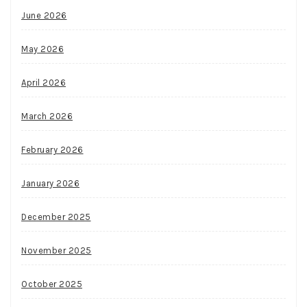
June 2026
May 2026
April 2026
March 2026
February 2026
January 2026
December 2025
November 2025
October 2025