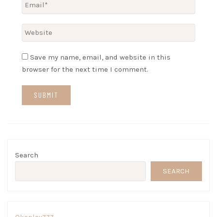
Save my name, email, and website in this
browser for the next time I comment.
Search
SEARCH
Okeplay777