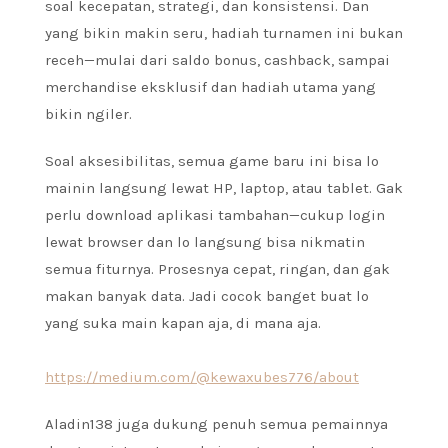
soal kecepatan, strategi, dan konsistensi. Dan
yang bikin makin seru, hadiah turnamen ini bukan
receh—mulai dari saldo bonus, cashback, sampai
merchandise eksklusif dan hadiah utama yang
bikin ngiler.
Soal aksesibilitas, semua game baru ini bisa lo
mainin langsung lewat HP, laptop, atau tablet. Gak
perlu download aplikasi tambahan—cukup login
lewat browser dan lo langsung bisa nikmatin
semua fiturnya. Prosesnya cepat, ringan, dan gak
makan banyak data. Jadi cocok banget buat lo
yang suka main kapan aja, di mana aja.
https://medium.com/@kewaxubes776/about
Aladin138 juga dukung penuh semua pemainnya