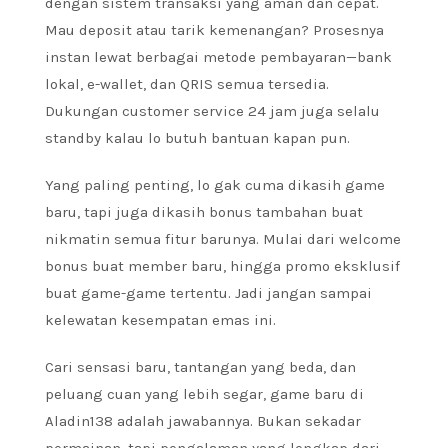
dengan sistem transaksi yang aman dan cepat.
Mau deposit atau tarik kemenangan? Prosesnya
instan lewat berbagai metode pembayaran—bank
lokal, e-wallet, dan QRIS semua tersedia.
Dukungan customer service 24 jam juga selalu
standby kalau lo butuh bantuan kapan pun.
Yang paling penting, lo gak cuma dikasih game
baru, tapi juga dikasih bonus tambahan buat
nikmatin semua fitur barunya. Mulai dari welcome
bonus buat member baru, hingga promo eksklusif
buat game-game tertentu. Jadi jangan sampai
kelewatan kesempatan emas ini.
Cari sensasi baru, tantangan yang beda, dan
peluang cuan yang lebih segar, game baru di
Aladin138 adalah jawabannya. Bukan sekadar
permainan, tapi pengalaman yang lengkap dari