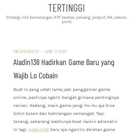
TERTINGGI
Strategi, slot, kemenangan, RTP, taruhan, peluang, jackpot, trik, sukses,
profit
UNCATEGORIZED
/
JUNE 17, 2025
Aladin138 Hadirkan Game Baru yang
Wajib Lo Cobain
Buat lo yang udah lama jadi penggemar game
online, pastinya ngerti banget gimana pentingnya
variasi. Kadang, main game yang itu-itu aja bisa
bikin bosen dan kehilangan semangat. Tapi
tenang, sekarang waktunya buat naikin adrenalin
lo lagi.
Aladin138
baru aja ngerilis deretan game