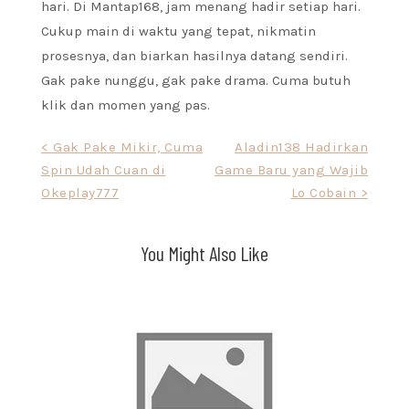
hari. Di Mantap168, jam menang hadir setiap hari.
Cukup main di waktu yang tepat, nikmatin
prosesnya, dan biarkan hasilnya datang sendiri.
Gak pake nunggu, gak pake drama. Cuma butuh
klik dan momen yang pas.
Post
< Gak Pake Mikir, Cuma
Aladin138 Hadirkan
Spin Udah Cuan di
Game Baru yang Wajib
navigation
Okeplay777
Lo Cobain >
You Might Also Like