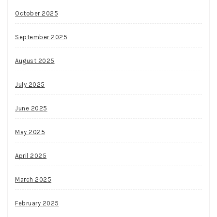
October 2025
September 2025
August 2025
July 2025
June 2025
May 2025
April 2025
March 2025
February 2025