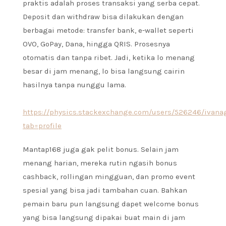
praktis adalah proses transaksi yang serba cepat.
Deposit dan withdraw bisa dilakukan dengan
berbagai metode: transfer bank, e-wallet seperti
OVO, GoPay, Dana, hingga QRIS. Prosesnya
otomatis dan tanpa ribet. Jadi, ketika lo menang
besar di jam menang, lo bisa langsung cairin
hasilnya tanpa nunggu lama.
https://physics.stackexchange.com/users/526246/ivana
tab=profile
Mantap168 juga gak pelit bonus. Selain jam
menang harian, mereka rutin ngasih bonus
cashback, rollingan mingguan, dan promo event
spesial yang bisa jadi tambahan cuan. Bahkan
pemain baru pun langsung dapet welcome bonus
yang bisa langsung dipakai buat main di jam