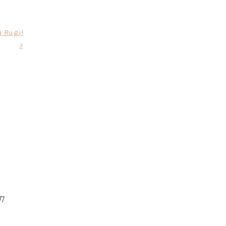
 Rugi!
>
77