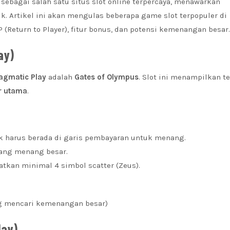
sebagai salah satu situs slot online terpercaya, menawarkan
ik. Artikel ini akan mengulas beberapa game slot terpopuler di
 (Return to Player), fitur bonus, dan potensi kemenangan besar.
ay)
agmatic Play
adalah
Gates of Olympus
. Slot ini menampilkan t
r utama
.
dak harus berada di garis pembayaran untuk menang.
ang menang besar.
tkan minimal 4 simbol scatter (Zeus).
ng mencari kemenangan besar)
lay)