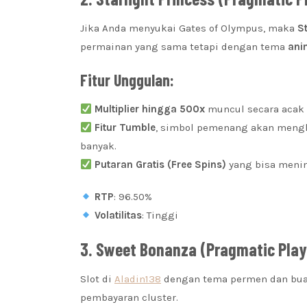
Jika Anda menyukai Gates of Olympus, maka
St
permainan yang sama tetapi dengan tema
ani
Fitur Unggulan:
Multiplier hingga 500x
muncul secara acak
Fitur Tumble
, simbol pemenang akan mengh
banyak.
Putaran Gratis (Free Spins)
yang bisa menin
RTP
: 96.50%
Volatilitas
: Tinggi
3. Sweet Bonanza (Pragmatic Play
Slot di
Aladin138
dengan tema permen dan bu
pembayaran cluster.