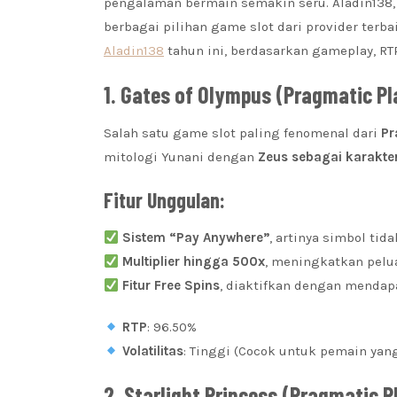
pengalaman bermain semakin seru. Aladin138, 
berbagai pilihan game slot dari provider terba
Aladin138
tahun ini, berdasarkan gameplay, RTP
1. Gates of Olympus (Pragmatic Pl
Salah satu game slot paling fenomenal dari
Pr
mitologi Yunani dengan
Zeus sebagai karakte
Fitur Unggulan:
Sistem “Pay Anywhere”
, artinya simbol ti
Multiplier hingga 500x
, meningkatkan pelu
Fitur Free Spins
, diaktifkan dengan mendapa
RTP
: 96.50%
Volatilitas
: Tinggi (Cocok untuk pemain ya
2. Starlight Princess (Pragmatic P