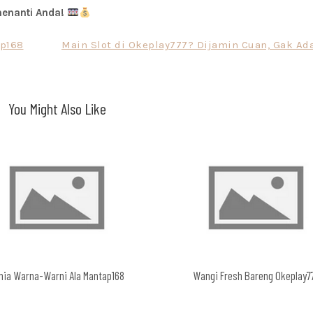
menanti Anda!
ap168
Main Slot di Okeplay777? Dijamin Cuan, Gak Ada
You Might Also Like
nia Warna-Warni Ala Mantap168
Wangi Fresh Bareng Okeplay7