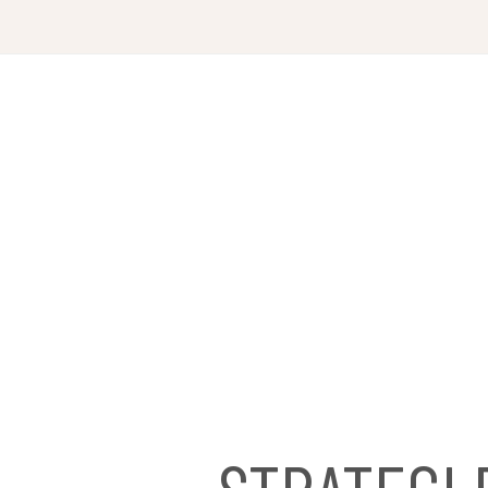
Skip
to
content