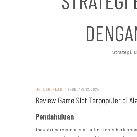
STRATEGI 
DENGA
Strategi, 
UNCATEGORIZED
/
FEBRUARY 12, 2025
Review Game Slot Terpopuler di Al
Pendahuluan
Industri permainan slot online terus berkemb