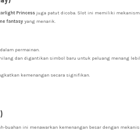
arlight Princess
juga patut dicoba. Slot ini memiliki mekanism
me fantasy
yang menarik.
 dalam permainan.
ilang dan digantikan simbol baru untuk peluang menang lebi
gkatkan kemenangan secara signifikan.
)
ah-buahan ini menawarkan kemenangan besar dengan mekani