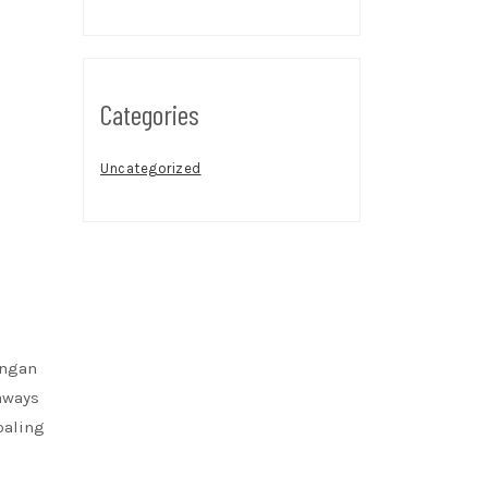
Categories
Uncategorized
angan
aways
paling