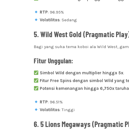
RTP
: 96.95%
Volatilitas
: Sedang
5. Wild West Gold (Pragmatic Play
Bagi yang suka tema koboi ala Wild West, game
Fitur Unggulan:
Simbol Wild dengan multiplier hingga 5x
.
Fitur Free Spins dengan simbol Wild yang te
Potensi kemenangan hingga 6,750x taruh
RTP
: 96.51%
Volatilitas
: Tinggi
6. 5 Lions Megaways (Pragmatic P