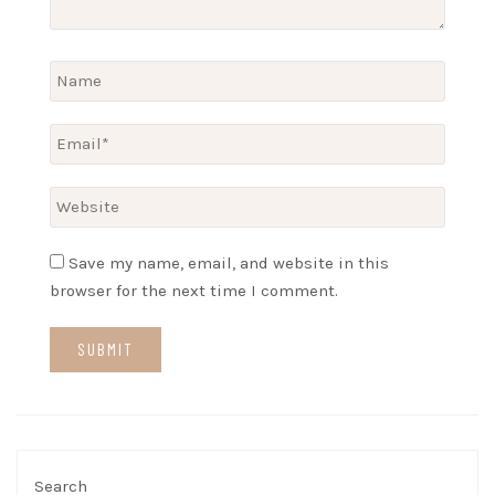
Save my name, email, and website in this
browser for the next time I comment.
Search