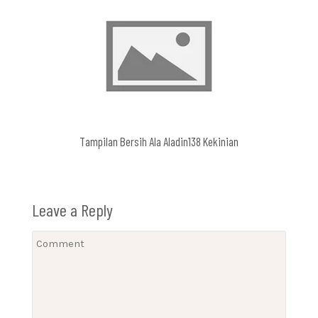
Tampilan Bersih Ala Aladin138 Kekinian
Leave a Reply