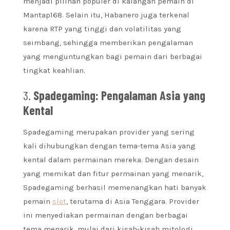
menjadi pilihan populer di kalangan pemain di
Mantap168. Selain itu, Habanero juga terkenal
karena RTP yang tinggi dan volatilitas yang
seimbang, sehingga memberikan pengalaman
yang menguntungkan bagi pemain dari berbagai
tingkat keahlian.
3.
Spadegaming: Pengalaman Asia yang
Kental
Spadegaming merupakan provider yang sering
kali dihubungkan dengan tema-tema Asia yang
kental dalam permainan mereka. Dengan desain
yang memikat dan fitur permainan yang menarik,
Spadegaming berhasil memenangkan hati banyak
pemain
slot
, terutama di Asia Tenggara. Provider
ini menyediakan permainan dengan berbagai
tema menarik, mulai dari kisah-kisah mitologi,