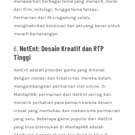
menawarkan berbagai tema yang menarik, mulai
dari film, mitologi, hingga tema fantasi.
Permainan dari Microgaming selalu
menghadirkan keseruan dan peluang besar untuk
meraih kemenangan.
6.
NetEnt: Desain Kreatif dan RTP
Tinggi
NetEnt adalah provider game yang dikenal
dengan inovasi dan kreativitas mereka dalam
mengembangkan permainan slot online. Di
Mantap168, permainan dari NetEnt sering kali
menarik perhatian para pemain karena desain
visual yang memukau dan mekanisme permainan
yang seru. Beberapa game populer dari NetEnt
yang bisa ditemukan di Mantap168 adalah
Starburst
,
Gonzo’s Quest
, dan
Dead or Alive 2
.