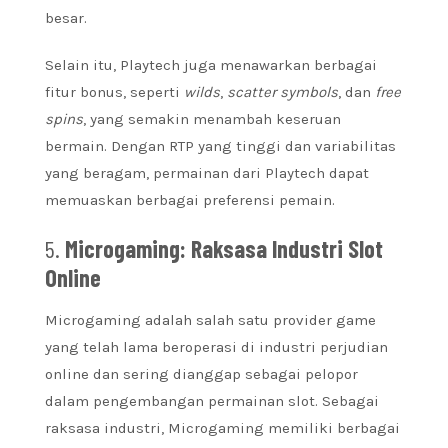
besar.
Selain itu, Playtech juga menawarkan berbagai
fitur bonus, seperti
wilds
,
scatter symbols
, dan
free
spins
, yang semakin menambah keseruan
bermain. Dengan RTP yang tinggi dan variabilitas
yang beragam, permainan dari Playtech dapat
memuaskan berbagai preferensi pemain.
5.
Microgaming: Raksasa Industri Slot
Online
Microgaming adalah salah satu provider game
yang telah lama beroperasi di industri perjudian
online dan sering dianggap sebagai pelopor
dalam pengembangan permainan slot. Sebagai
raksasa industri, Microgaming memiliki berbagai