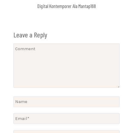
Digital Kontemporer Ala Mantap168
Leave a Reply