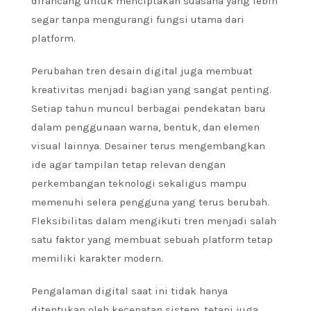
dirancang untuk menciptakan suasana yang lebih
segar tanpa mengurangi fungsi utama dari
platform.
Perubahan tren desain digital juga membuat
kreativitas menjadi bagian yang sangat penting.
Setiap tahun muncul berbagai pendekatan baru
dalam penggunaan warna, bentuk, dan elemen
visual lainnya. Desainer terus mengembangkan
ide agar tampilan tetap relevan dengan
perkembangan teknologi sekaligus mampu
memenuhi selera pengguna yang terus berubah.
Fleksibilitas dalam mengikuti tren menjadi salah
satu faktor yang membuat sebuah platform tetap
memiliki karakter modern.
Pengalaman digital saat ini tidak hanya
ditentukan oleh kecepatan sistem, tetapi juga