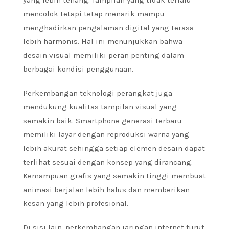
mencolok tetapi tetap menarik mampu
menghadirkan pengalaman digital yang terasa
lebih harmonis. Hal ini menunjukkan bahwa
desain visual memiliki peran penting dalam
berbagai kondisi penggunaan.
Perkembangan teknologi perangkat juga
mendukung kualitas tampilan visual yang
semakin baik. Smartphone generasi terbaru
memiliki layar dengan reproduksi warna yang
lebih akurat sehingga setiap elemen desain dapat
terlihat sesuai dengan konsep yang dirancang.
Kemampuan grafis yang semakin tinggi membuat
animasi berjalan lebih halus dan memberikan
kesan yang lebih profesional.
Di sisi lain, perkembangan jaringan internet turut