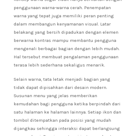
penggunaan warna-warna cerah. Penempatan
warna yang tepat juga memiliki peran penting
dalam membangun kenyamanan visual. Latar
belakang yang bersih dipadukan dengan elemen
berwarna kontras mampu membantu pengguna
mengenali berbagai bagian dengan lebih mudah.
Hal tersebut membuat pengalaman penggunaan
terasa lebih sederhana sekaligus menarik.
Selain warna, tata letak menjadi bagian yang
tidak dapat dipisahkan dari desain modern.
Susunan menu yang jelas memberikan
kemudahan bagi pengguna ketika berpindah dari
satu halaman ke halaman lainnya. Setiap ikon dan
tombol ditempatkan pada posisi yang mudah
dijangkau sehingga interaksi dapat berlangsung