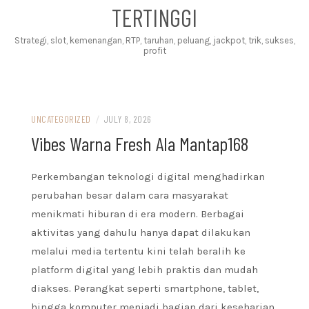
TERTINGGI
Strategi, slot, kemenangan, RTP, taruhan, peluang, jackpot, trik, sukses,
profit
UNCATEGORIZED
/
JULY 8, 2026
Vibes Warna Fresh Ala Mantap168
Perkembangan teknologi digital menghadirkan
perubahan besar dalam cara masyarakat
menikmati hiburan di era modern. Berbagai
aktivitas yang dahulu hanya dapat dilakukan
melalui media tertentu kini telah beralih ke
platform digital yang lebih praktis dan mudah
diakses. Perangkat seperti smartphone, tablet,
hingga komputer menjadi bagian dari keseharian