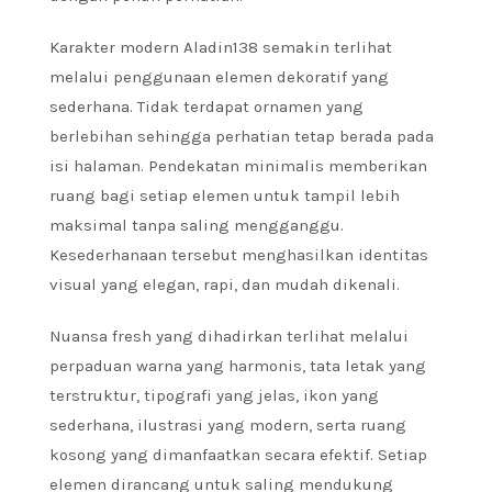
Karakter modern Aladin138 semakin terlihat
melalui penggunaan elemen dekoratif yang
sederhana. Tidak terdapat ornamen yang
berlebihan sehingga perhatian tetap berada pada
isi halaman. Pendekatan minimalis memberikan
ruang bagi setiap elemen untuk tampil lebih
maksimal tanpa saling mengganggu.
Kesederhanaan tersebut menghasilkan identitas
visual yang elegan, rapi, dan mudah dikenali.
Nuansa fresh yang dihadirkan terlihat melalui
perpaduan warna yang harmonis, tata letak yang
terstruktur, tipografi yang jelas, ikon yang
sederhana, ilustrasi yang modern, serta ruang
kosong yang dimanfaatkan secara efektif. Setiap
elemen dirancang untuk saling mendukung