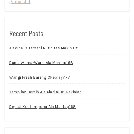
game slot
Recent Posts
Aladin138 Temani Rutinitas Makin Fit
Dunia Warna-Warni Ala Mantap168
Wangi Fresh Bareng Okeplay777
Tampilan Bersih Ala Aladin138 Kekinian
Digital Kontemporer Ala Mantap168