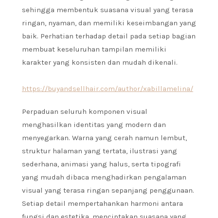
sehingga membentuk suasana visual yang terasa
ringan, nyaman, dan memiliki keseimbangan yang
baik. Perhatian terhadap detail pada setiap bagian
membuat keseluruhan tampilan memiliki
karakter yang konsisten dan mudah dikenali.
https://buyandsellhair.com/author/xabillamelina/
Perpaduan seluruh komponen visual
menghasilkan identitas yang modern dan
menyegarkan. Warna yang cerah namun lembut,
struktur halaman yang tertata, ilustrasi yang
sederhana, animasi yang halus, serta tipografi
yang mudah dibaca menghadirkan pengalaman
visual yang terasa ringan sepanjang penggunaan.
Setiap detail mempertahankan harmoni antara
fungsi dan estetika, menciptakan suasana yang