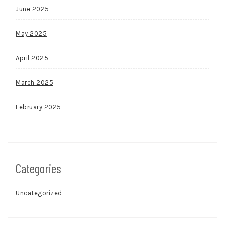
June 2025
May 2025
April 2025
March 2025
February 2025
Categories
Uncategorized