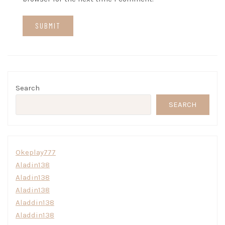
Search
SEARCH
Okeplay777
Aladin138
Aladin138
Aladin138
Aladdin138
Aladdin138