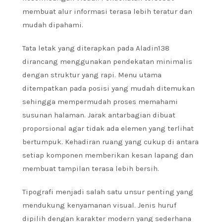
membuat alur informasi terasa lebih teratur dan
mudah dipahami.
Tata letak yang diterapkan pada Aladin138
dirancang menggunakan pendekatan minimalis
dengan struktur yang rapi. Menu utama
ditempatkan pada posisi yang mudah ditemukan
sehingga mempermudah proses memahami
susunan halaman. Jarak antarbagian dibuat
proporsional agar tidak ada elemen yang terlihat
bertumpuk. Kehadiran ruang yang cukup di antara
setiap komponen memberikan kesan lapang dan
membuat tampilan terasa lebih bersih.
Tipografi menjadi salah satu unsur penting yang
mendukung kenyamanan visual. Jenis huruf
dipilih dengan karakter modern yang sederhana