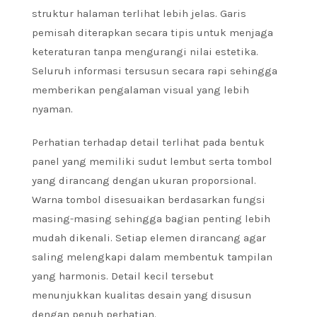
struktur halaman terlihat lebih jelas. Garis
pemisah diterapkan secara tipis untuk menjaga
keteraturan tanpa mengurangi nilai estetika.
Seluruh informasi tersusun secara rapi sehingga
memberikan pengalaman visual yang lebih
nyaman.
Perhatian terhadap detail terlihat pada bentuk
panel yang memiliki sudut lembut serta tombol
yang dirancang dengan ukuran proporsional.
Warna tombol disesuaikan berdasarkan fungsi
masing-masing sehingga bagian penting lebih
mudah dikenali. Setiap elemen dirancang agar
saling melengkapi dalam membentuk tampilan
yang harmonis. Detail kecil tersebut
menunjukkan kualitas desain yang disusun
dengan penuh perhatian.