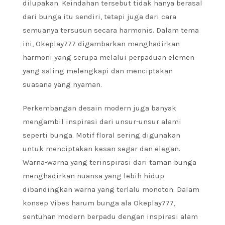
dilupakan. Keindahan tersebut tidak hanya berasal
dari bunga itu sendiri, tetapi juga dari cara
semuanya tersusun secara harmonis. Dalam tema
ini, Okeplay777 digambarkan menghadirkan
harmoni yang serupa melalui perpaduan elemen
yang saling melengkapi dan menciptakan
suasana yang nyaman.
Perkembangan desain modern juga banyak
mengambil inspirasi dari unsur-unsur alami
seperti bunga. Motif floral sering digunakan
untuk menciptakan kesan segar dan elegan.
Warna-warna yang terinspirasi dari taman bunga
menghadirkan nuansa yang lebih hidup
dibandingkan warna yang terlalu monoton. Dalam
konsep Vibes harum bunga ala Okeplay777,
sentuhan modern berpadu dengan inspirasi alam