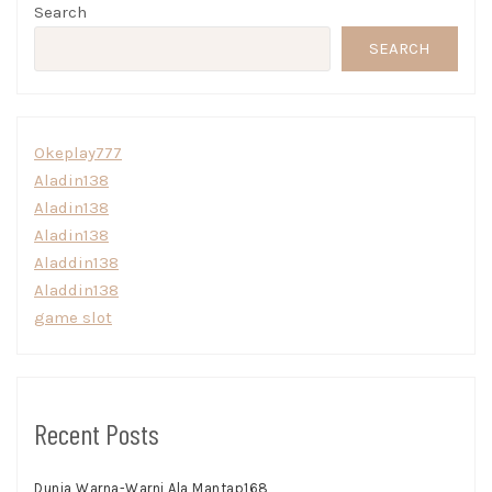
Search
SEARCH
Okeplay777
Aladin138
Aladin138
Aladin138
Aladdin138
Aladdin138
game slot
Recent Posts
Dunia Warna-Warni Ala Mantap168