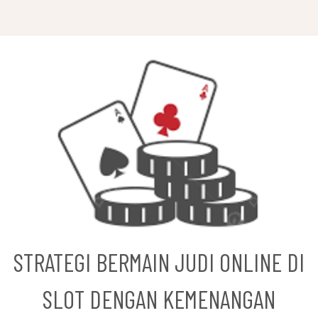
Skip
to
content
STRATEGI BERMAIN JUDI ONLINE DI
SLOT DENGAN KEMENANGAN