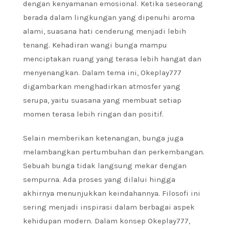
dengan kenyamanan emosional. Ketika seseorang
berada dalam lingkungan yang dipenuhi aroma
alami, suasana hati cenderung menjadi lebih
tenang. Kehadiran wangi bunga mampu
menciptakan ruang yang terasa lebih hangat dan
menyenangkan. Dalam tema ini, Okeplay777
digambarkan menghadirkan atmosfer yang
serupa, yaitu suasana yang membuat setiap
momen terasa lebih ringan dan positif.
Selain memberikan ketenangan, bunga juga
melambangkan pertumbuhan dan perkembangan.
Sebuah bunga tidak langsung mekar dengan
sempurna. Ada proses yang dilalui hingga
akhirnya menunjukkan keindahannya. Filosofi ini
sering menjadi inspirasi dalam berbagai aspek
kehidupan modern. Dalam konsep Okeplay777,