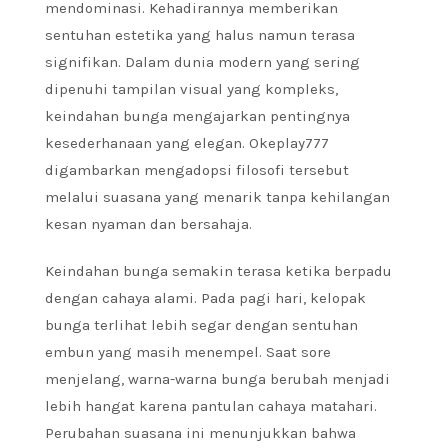
mendominasi. Kehadirannya memberikan
sentuhan estetika yang halus namun terasa
signifikan. Dalam dunia modern yang sering
dipenuhi tampilan visual yang kompleks,
keindahan bunga mengajarkan pentingnya
kesederhanaan yang elegan. Okeplay777
digambarkan mengadopsi filosofi tersebut
melalui suasana yang menarik tanpa kehilangan
kesan nyaman dan bersahaja.
Keindahan bunga semakin terasa ketika berpadu
dengan cahaya alami. Pada pagi hari, kelopak
bunga terlihat lebih segar dengan sentuhan
embun yang masih menempel. Saat sore
menjelang, warna-warna bunga berubah menjadi
lebih hangat karena pantulan cahaya matahari.
Perubahan suasana ini menunjukkan bahwa