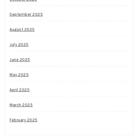
September 2025
August 2025
July 2025
June 2025
May 2025
April 2025
March 2025
February 2025