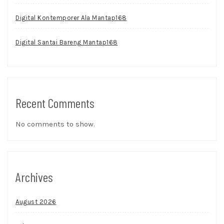
Digital Kontemporer Ala Mantap168
Digital Santai Bareng Mantap168
Recent Comments
No comments to show.
Archives
August 2026