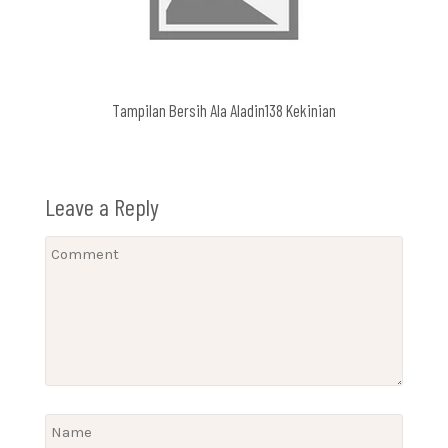
Tampilan Bersih Ala Aladin138 Kekinian
Leave a Reply