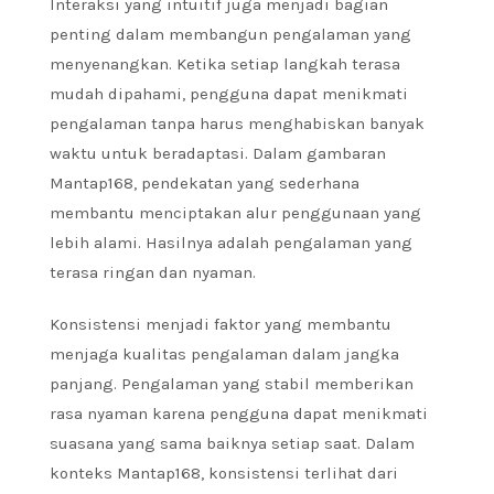
Interaksi yang intuitif juga menjadi bagian
penting dalam membangun pengalaman yang
menyenangkan. Ketika setiap langkah terasa
mudah dipahami, pengguna dapat menikmati
pengalaman tanpa harus menghabiskan banyak
waktu untuk beradaptasi. Dalam gambaran
Mantap168, pendekatan yang sederhana
membantu menciptakan alur penggunaan yang
lebih alami. Hasilnya adalah pengalaman yang
terasa ringan dan nyaman.
Konsistensi menjadi faktor yang membantu
menjaga kualitas pengalaman dalam jangka
panjang. Pengalaman yang stabil memberikan
rasa nyaman karena pengguna dapat menikmati
suasana yang sama baiknya setiap saat. Dalam
konteks Mantap168, konsistensi terlihat dari