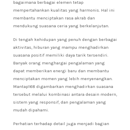
bagaimana berbagai elemen tetap
mempertahankan kualitas yang harmonis. Hal ini
membantu menciptakan rasa akrab dan
mendukung suasana ceria yang berkelanjutan.
Di tengah kehidupan yang penuh dengan berbagai
aktivitas, hiburan yang mampu menghadirkan
suasana positif memiliki daya tarik tersendiri.
Banyak orang menghargai pengalaman yang
dapat memberikan energi baru dan membantu
menciptakan momen yang lebih menyenangkan.
Mantap168 digambarkan menghadirkan suasana
tersebut melalui kombinasi antara desain modern,
sistem yang responsif, dan pengalaman yang
mudah dipahami.
Perhatian terhadap detail juga menjadi bagian