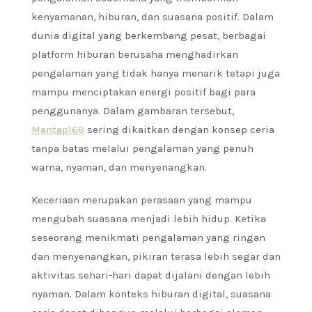
kenyamanan, hiburan, dan suasana positif. Dalam
dunia digital yang berkembang pesat, berbagai
platform hiburan berusaha menghadirkan
pengalaman yang tidak hanya menarik tetapi juga
mampu menciptakan energi positif bagi para
penggunanya. Dalam gambaran tersebut,
Mantap168
sering dikaitkan dengan konsep ceria
tanpa batas melalui pengalaman yang penuh
warna, nyaman, dan menyenangkan.
Keceriaan merupakan perasaan yang mampu
mengubah suasana menjadi lebih hidup. Ketika
seseorang menikmati pengalaman yang ringan
dan menyenangkan, pikiran terasa lebih segar dan
aktivitas sehari-hari dapat dijalani dengan lebih
nyaman. Dalam konteks hiburan digital, suasana