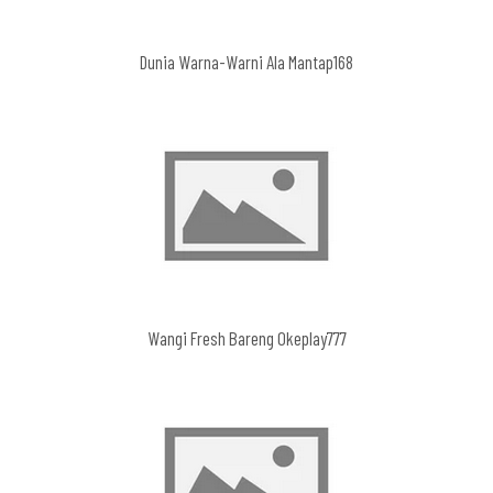
Dunia Warna-Warni Ala Mantap168
Wangi Fresh Bareng Okeplay777