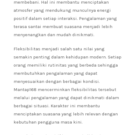
membebani. Hal ini membantu menciptakan
atmosfer yang mendukung munculnya energi
positif dalam setiap interaksi. Pengalaman yang
terasa santai membuat suasana menjadi lebih
menyenangkan dan mudah dinikmati.
Fleksibilitas menjadi salah satu nilai yang
semakin penting dalam kehidupan modern. Setiap
orang memiliki rutinitas yang berbeda sehingga
membutuhkan pengalaman yang dapat
menyesuaikan dengan berbagai kondisi.
Mantap168 mencerminkan fleksibilitas tersebut
melalui pengalaman yang dapat dinikmati dalam
berbagai situasi. Karakter ini membantu
menciptakan suasana yang lebih relevan dengan
kebutuhan pengguna masa kini.