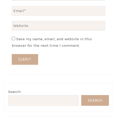
Save my name, email, and website in this
browser for the next time I comment.
Search
SEARCH