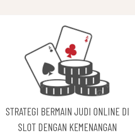
Skip
to
content
STRATEGI BERMAIN JUDI ONLINE DI
SLOT DENGAN KEMENANGAN