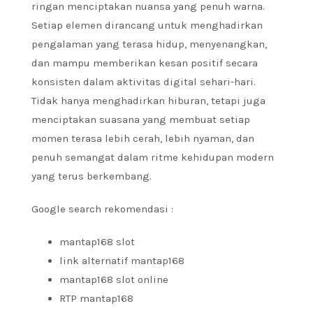
ringan menciptakan nuansa yang penuh warna.
Setiap elemen dirancang untuk menghadirkan
pengalaman yang terasa hidup, menyenangkan,
dan mampu memberikan kesan positif secara
konsisten dalam aktivitas digital sehari-hari.
Tidak hanya menghadirkan hiburan, tetapi juga
menciptakan suasana yang membuat setiap
momen terasa lebih cerah, lebih nyaman, dan
penuh semangat dalam ritme kehidupan modern
yang terus berkembang.
Google search rekomendasi :
mantap168 slot
link alternatif mantap168
mantap168 slot online
RTP mantap168