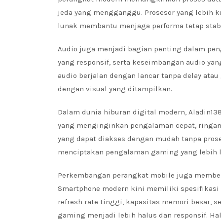
jeda yang mengganggu. Prosesor yang lebih ku
lunak membantu menjaga performa tetap stab
Audio juga menjadi bagian penting dalam pen
yang responsif, serta keseimbangan audio ya
audio berjalan dengan lancar tanpa delay ata
dengan visual yang ditampilkan.
Dalam dunia hiburan digital modern, Aladin
yang menginginkan pengalaman cepat, ringan, 
yang dapat diakses dengan mudah tanpa pros
menciptakan pengalaman gaming yang lebih l
Perkembangan perangkat mobile juga memberi
Smartphone modern kini memiliki spesifikasi 
refresh rate tinggi, kapasitas memori besar,
gaming menjadi lebih halus dan responsif. H