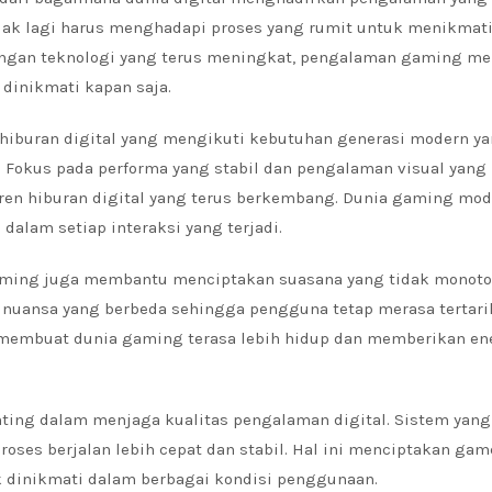
idak lagi harus menghadapi proses yang rumit untuk menikmat
angan teknologi yang terus meningkat, pengalaman gaming me
 dinikmati kapan saja.
hiburan digital yang mengikuti kebutuhan generasi modern y
Fokus pada performa yang stabil dan pengalaman visual yang
ren hiburan digital yang terus berkembang. Dunia gaming mo
alam setiap interaksi yang terjadi.
gaming juga membantu menciptakan suasana yang tidak monoto
 nuansa yang berbeda sehingga pengguna tetap merasa tertari
i membuat dunia gaming terasa lebih hidup dan memberikan en
nting dalam menjaga kualitas pengalaman digital. Sistem yang
ses berjalan lebih cepat dan stabil. Hal ini menciptakan gam
uk dinikmati dalam berbagai kondisi penggunaan.