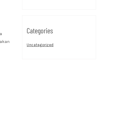
Categories
a
takan
Uncategorized