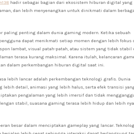
n138
hadir sebagai bagian dari ekosistem hiburan digital yang
yaman, dan lebih menyenangkan untuk dinikmati dalam berbag
or paling penting dalam dunia gaming modern. Ketika sebuah
, pengguna dapat menikmati setiap momen dengan lebih fokus 
spon lambat, visual patah-patah, atau sistem yang tidak stabil
man terasa kurang maksimal. Karena itulah, kelancaran gam
an dalam perkembangan hiburan digital saat ini.
sa lebih lancar adalah perkembangan teknologi grafis. Dunia
ebih detail, animasi yang lebih halus, serta efek transisi yan
iptakan pengalaman yang lebih imersif dan tidak menggangg
 dengan stabil, suasana gaming terasa lebih hidup dan lebih n
 peran besar dalam menciptakan gameplay yang lancar. Teknolog
erjalan lebih cepat sehingga interaksi dapat berlangsung ta