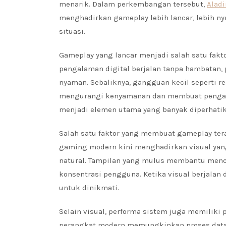
menarik. Dalam perkembangan tersebut,
Aladi
menghadirkan gameplay lebih lancar, lebih n
situasi.
Gameplay yang lancar menjadi salah satu fakt
pengalaman digital berjalan tanpa hambatan
nyaman. Sebaliknya, gangguan kecil seperti re
mengurangi kenyamanan dan membuat pengala
menjadi elemen utama yang banyak diperhatik
Salah satu faktor yang membuat gameplay tera
gaming modern kini menghadirkan visual yang l
natural. Tampilan yang mulus membantu menc
konsentrasi pengguna. Ketika visual berjalan
untuk dinikmati.
Selain visual, performa sistem juga memiliki
perangkat modern memungkinkan proses data b