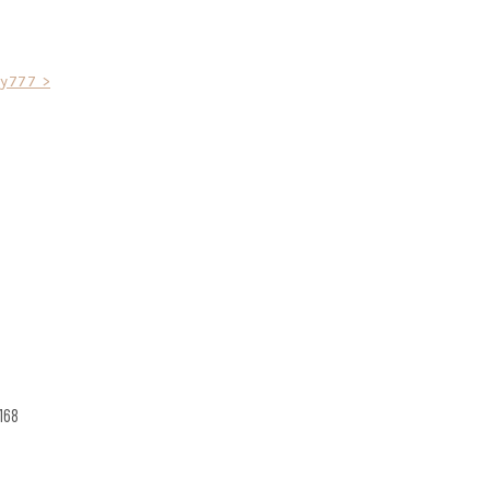
y777 >
168