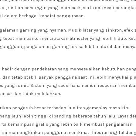
at, sistem pendingin yang lebih baik, serta optimasi perangka
il dalam berbagai kondisi penggunaan.
galaman gaming yang nyaman. Musik latar yang sinkron, efek 
ng tepat membantu menciptakan atmosfer yang lebih hidup. Ket
u gangguan, pengalaman gaming terasa lebih natural dan meny
138 hadir dengan pendekatan yang menyesuaikan kebutuhan pe
dan tetap stabil. Banyak pengguna saat ini lebih menyukai pl
es yang rumit. Sistem yang sederhana namun responsif memba
ancar dan tidak melelahkan.
kan pengaruh besar terhadap kualitas gameplay masa kini.
yang jauh lebih tinggi dibanding beberapa tahun lalu. Layar d
 serta kemampuan grafis yang lebih baik membuat pengalaman
al ini memungkinkan pengguna menikmati hiburan digital den