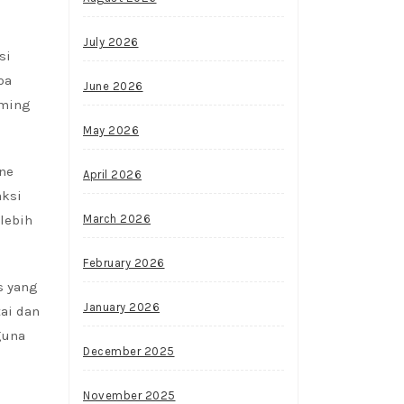
July 2026
si
pa
June 2026
aming
May 2026
ine
April 2026
aksi
lebih
March 2026
February 2026
s yang
January 2026
ai dan
guna
December 2025
November 2025