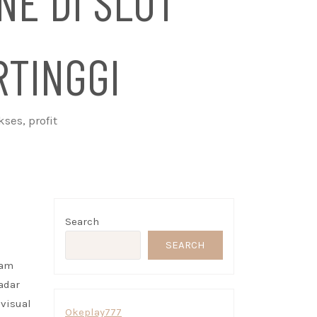
NE DI SLOT
TINGGI
ses, profit
Search
SEARCH
lam
adar
visual
Okeplay777