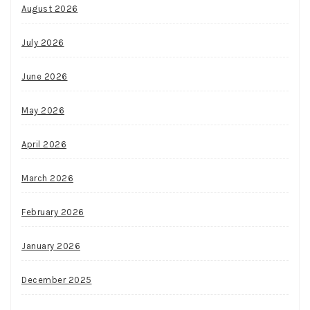
August 2026
July 2026
June 2026
May 2026
April 2026
March 2026
February 2026
January 2026
December 2025