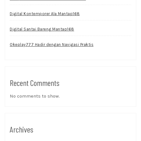
Digital Kontemporer Ala Mantap168
Digital Santai Bareng Mantap168
Okeplay777 Hadir dengan Navigasi Praktis
Recent Comments
No comments to show.
Archives