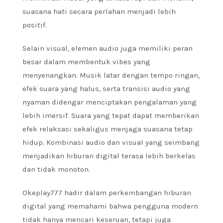
suasana hati secara perlahan menjadi lebih
positif.
Selain visual, elemen audio juga memiliki peran
besar dalam membentuk vibes yang
menyenangkan. Musik latar dengan tempo ringan,
efek suara yang halus, serta transisi audio yang
nyaman didengar menciptakan pengalaman yang
lebih imersif. Suara yang tepat dapat memberikan
efek relaksasi sekaligus menjaga suasana tetap
hidup. Kombinasi audio dan visual yang seimbang
menjadikan hiburan digital terasa lebih berkelas
dan tidak monoton.
Okeplay777 hadir dalam perkembangan hiburan
digital yang memahami bahwa pengguna modern
tidak hanya mencari keseruan, tetapi juga