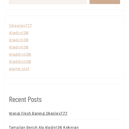
Okeplay777
Aladin138
Aladin138
Aladin138
Aladdin138
Aladdin138
game slot
Recent Posts
Wangi Fresh Bareng Okeplay777
Tampilan Bersih Ala Aladin138 Kekinian