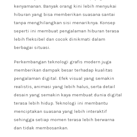
kenyamanan. Banyak orang kini lebih menyukai
hiburan yang bisa memberikan suasana santai
tanpa menghilangkan sisi menariknya. Konsep
seperti ini membuat pengalaman hiburan terasa
lebih fleksibel dan cocok dinikmati dalam
berbagai situasi.
Perkembangan teknologi grafis modern juga
memberikan dampak besar terhadap kualitas
pengalaman digital. Efek visual yang semakin
realistis, animasi yang lebih halus, serta detail
desain yang semakin kaya membuat dunia digital
terasa lebih hidup. Teknologi ini membantu
menciptakan suasana yang lebih interaktif
sehingga setiap momen terasa lebih berwarna
dan tidak membosankan.