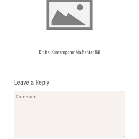
Digital Kontemporer Ala Mantap168
Leave a Reply