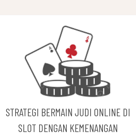
Skip
to
content
STRATEGI BERMAIN JUDI ONLINE DI
SLOT DENGAN KEMENANGAN