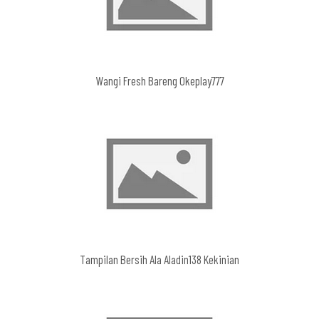
Wangi Fresh Bareng Okeplay777
Tampilan Bersih Ala Aladin138 Kekinian