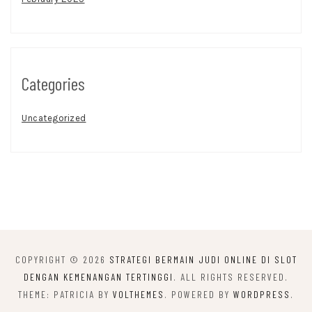
Categories
Uncategorized
COPYRIGHT © 2026
STRATEGI BERMAIN JUDI ONLINE DI SLOT
DENGAN KEMENANGAN TERTINGGI
. ALL RIGHTS RESERVED.
THEME: PATRICIA BY
VOLTHEMES
. POWERED BY
WORDPRESS
.