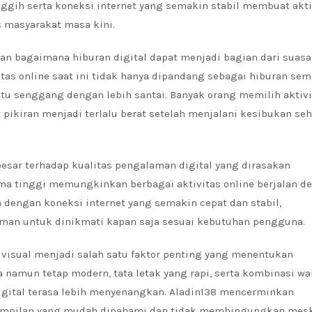
ggih serta koneksi internet yang semakin stabil membuat akti
s masyarakat masa kini.
an bagaimana hiburan digital dapat menjadi bagian dari suas
tas online saat ini tidak hanya dipandang sebagai hiburan sem
tu senggang dengan lebih santai. Banyak orang memilih aktivi
 pikiran menjadi terlalu berat setelah menjalani kesibukan seh
sar terhadap kualitas pengalaman digital yang dirasakan
a tinggi memungkinkan berbagai aktivitas online berjalan d
 dengan koneksi internet yang semakin cepat dan stabil,
aman untuk dinikmati kapan saja sesuai kebutuhan pengguna.
 visual menjadi salah satu faktor penting yang menentukan
namun tetap modern, tata letak yang rapi, serta kombinasi wa
ital terasa lebih menyenangkan. Aladin138 mencerminkan
ampilan yang mudah dipahami dan tidak membingungkan mes