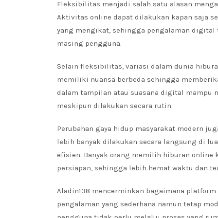
Fleksibilitas menjadi salah satu alasan meng
Aktivitas online dapat dilakukan kapan saja s
yang mengikat, sehingga pengalaman digital 
masing pengguna.
Selain fleksibilitas, variasi dalam dunia hibu
memiliki nuansa berbeda sehingga memberikan
dalam tampilan atau suasana digital mampu m
meskipun dilakukan secara rutin.
Perubahan gaya hidup masyarakat modern juga
lebih banyak dilakukan secara langsung di luar
efisien. Banyak orang memilih hiburan onlin
persiapan, sehingga lebih hemat waktu dan te
Aladin138 mencerminkan bagaimana platform
pengalaman yang sederhana namun tetap mod
pengguna tidak perlu melalui proses yang rum