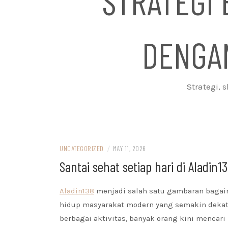
STRATEGI 
DENGA
Strategi, 
UNCATEGORIZED
/
MAY 11, 2026
Santai sehat setiap hari di Aladin1
Aladin138
menjadi salah satu gambaran bagai
hidup masyarakat modern yang semakin dekat 
berbagai aktivitas, banyak orang kini mencari 