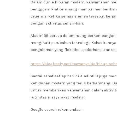
Dalam dunia hiburan modern, kenyamanan men
pengguna. Platform yang mampu memberikan 
diterima. Ketika semua elemen tersebut berja
dengan aktivitas sehari-hari.
Aladin138 berada dalam ruang perkembangan te
mengikuti perubahan teknologi. Kehadirann
pengalaman yang fleksibel, sederhana, dan se
https://blogfreely.net/mawarsyekia/hidup-seha
Santai sehat setiap hari di Aladin138 juga me
kehidupan modern yang terus berkembang. Du
untuk memberikan kenyamanan dalam aktivita
rutinitas masyarakat modern.
Google search rekomendasi :