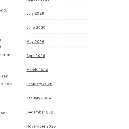
i.
entu
July 2026
-
June 2026
n
May 2026
l
noton
April 2026
March 2026
uran
is dan
February 2026
January 2026
December 2025
kan
November 2025
n