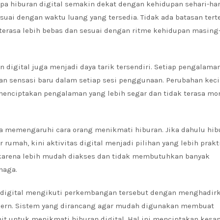
apa hiburan digital semakin dekat dengan kehidupan sehari-har
esuai dengan waktu luang yang tersedia. Tidak ada batasan tert
terasa lebih bebas dan sesuai dengan ritme kehidupan masing
ran digital juga menjadi daya tarik tersendiri. Setiap pengalama
 sensasi baru dalam setiap sesi penggunaan. Perubahan keci
enciptakan pengalaman yang lebih segar dan tidak terasa mo
 memengaruhi cara orang menikmati hiburan. Jika dahulu hib
 rumah, kini aktivitas digital menjadi pilihan yang lebih prakt
e karena lebih mudah diakses dan tidak membutuhkan banyak
naga.
 digital mengikuti perkembangan tersebut dengan menghadir
ern. Sistem yang dirancang agar mudah digunakan membuat
it untuk menikmati hiburan digital. Hal ini menciptakan kesa