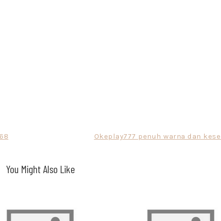
168
Okeplay777 penuh warna dan kese
You Might Also Like