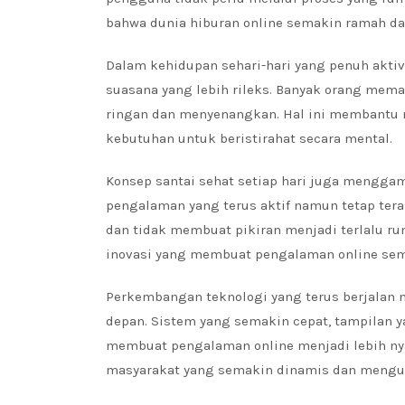
bahwa dunia hiburan online semakin ramah da
Dalam kehidupan sehari-hari yang penuh aktiv
suasana yang lebih rileks. Banyak orang mem
ringan dan menyenangkan. Hal ini membantu 
kebutuhan untuk beristirahat secara mental.
Konsep santai sehat setiap hari juga mengg
pengalaman yang terus aktif namun tetap tera
dan tidak membuat pikiran menjadi terlalu r
inovasi yang membuat pengalaman online sema
Perkembangan teknologi yang terus berjalan 
depan. Sistem yang semakin cepat, tampilan y
membuat pengalaman online menjadi lebih nya
masyarakat yang semakin dinamis dan mengut