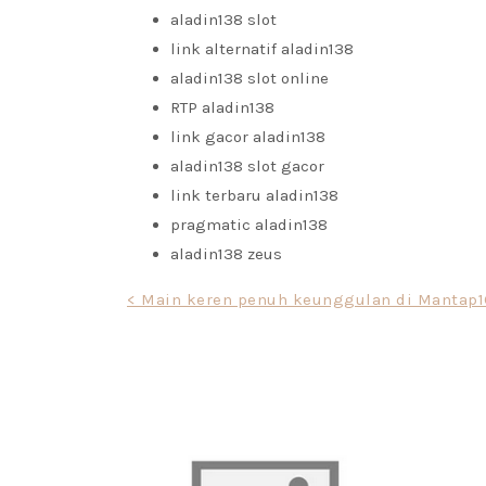
aladin138 slot
link alternatif aladin138
aladin138 slot online
RTP aladin138
link gacor aladin138
aladin138 slot gacor
link terbaru aladin138
pragmatic aladin138
aladin138 zeus
Post
< Main keren penuh keunggulan di Mantap
navigation