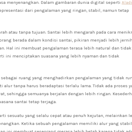
rasa menyenangkan. Dalam gambaran dunia digital seperti
Alad
epresentasi dari pengalaman yang ringan, stabil, namun tetap
arah atau tanpa tujuan. Santai lebih mengarah pada cara menik
orang berada dalam kondisi santai, pikiran menjadi lebih jerni
n. Hal ini membuat pengalaman terasa lebih natural dan tidak
erti ini menciptakan suasana yang lebih nyaman dan tidak
 sebagai ruang yang menghadirkan pengalaman yang tidak rum
lur tanpa harus beradaptasi terlalu lama. Tidak ada proses 
t, sehingga semuanya berjalan dengan lebih ringan. Keseder
asana santai tetap terjaga.
rti sesuatu yang selalu cepat atau penuh kejutan, melainkan l
nangkan. Ketika sebuah pengalaman memiliki alur yang stabil,
lan ini membuat seseorang merasa lebih betah karena tidak ad