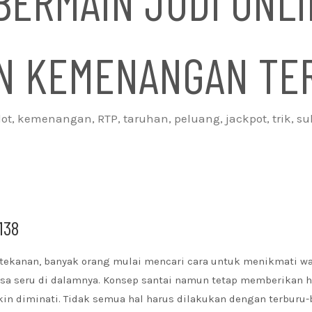
BERMAIN JUDI ONLI
N KEMENANGAN TER
slot, kemenangan, RTP, taruhan, peluang, jackpot, trik, suk
138
tekanan, banyak orang mulai mencari cara untuk menikmati w
asa seru di dalamnya. Konsep santai namun tetap memberikan h
 diminati. Tidak semua hal harus dilakukan dengan terburu-