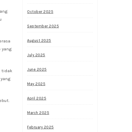
yang
October 2025
u
September 2025
erasa
August 2025
e yang
July 2025
June 2025
 tidak
 yang
May 2025
April 2025
ebut.
March 2025
February 2025