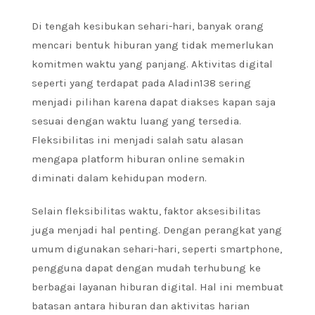
Di tengah kesibukan sehari-hari, banyak orang
mencari bentuk hiburan yang tidak memerlukan
komitmen waktu yang panjang. Aktivitas digital
seperti yang terdapat pada Aladin138 sering
menjadi pilihan karena dapat diakses kapan saja
sesuai dengan waktu luang yang tersedia.
Fleksibilitas ini menjadi salah satu alasan
mengapa platform hiburan online semakin
diminati dalam kehidupan modern.
Selain fleksibilitas waktu, faktor aksesibilitas
juga menjadi hal penting. Dengan perangkat yang
umum digunakan sehari-hari, seperti smartphone,
pengguna dapat dengan mudah terhubung ke
berbagai layanan hiburan digital. Hal ini membuat
batasan antara hiburan dan aktivitas harian