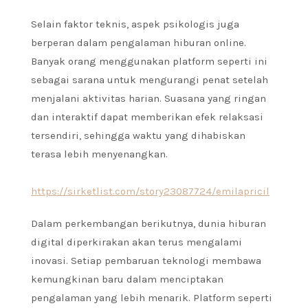
Selain faktor teknis, aspek psikologis juga
berperan dalam pengalaman hiburan online.
Banyak orang menggunakan platform seperti ini
sebagai sarana untuk mengurangi penat setelah
menjalani aktivitas harian. Suasana yang ringan
dan interaktif dapat memberikan efek relaksasi
tersendiri, sehingga waktu yang dihabiskan
terasa lebih menyenangkan.
https://sirketlist.com/story23087724/emilapricil
Dalam perkembangan berikutnya, dunia hiburan
digital diperkirakan akan terus mengalami
inovasi. Setiap pembaruan teknologi membawa
kemungkinan baru dalam menciptakan
pengalaman yang lebih menarik. Platform seperti