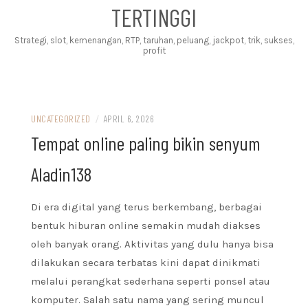
TERTINGGI
Strategi, slot, kemenangan, RTP, taruhan, peluang, jackpot, trik, sukses,
profit
UNCATEGORIZED
/
APRIL 6, 2026
Tempat online paling bikin senyum
Aladin138
Di era digital yang terus berkembang, berbagai
bentuk hiburan online semakin mudah diakses
oleh banyak orang. Aktivitas yang dulu hanya bisa
dilakukan secara terbatas kini dapat dinikmati
melalui perangkat sederhana seperti ponsel atau
komputer. Salah satu nama yang sering muncul