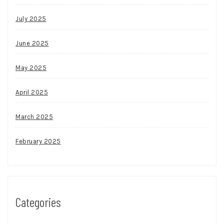
July 2025
June 2025
May 2025
April 2025
March 2025
February 2025
Categories