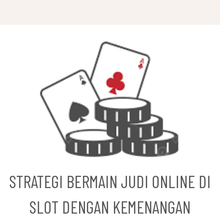
Skip
to
content
STRATEGI BERMAIN JUDI ONLINE DI
SLOT DENGAN KEMENANGAN