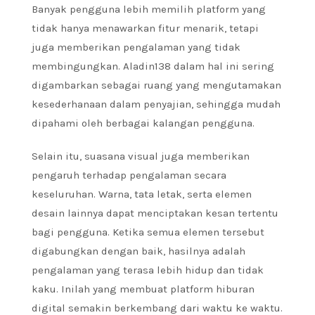
Banyak pengguna lebih memilih platform yang
tidak hanya menawarkan fitur menarik, tetapi
juga memberikan pengalaman yang tidak
membingungkan. Aladin138 dalam hal ini sering
digambarkan sebagai ruang yang mengutamakan
kesederhanaan dalam penyajian, sehingga mudah
dipahami oleh berbagai kalangan pengguna.
Selain itu, suasana visual juga memberikan
pengaruh terhadap pengalaman secara
keseluruhan. Warna, tata letak, serta elemen
desain lainnya dapat menciptakan kesan tertentu
bagi pengguna. Ketika semua elemen tersebut
digabungkan dengan baik, hasilnya adalah
pengalaman yang terasa lebih hidup dan tidak
kaku. Inilah yang membuat platform hiburan
digital semakin berkembang dari waktu ke waktu.