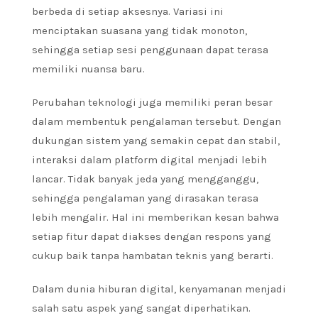
berbeda di setiap aksesnya. Variasi ini
menciptakan suasana yang tidak monoton,
sehingga setiap sesi penggunaan dapat terasa
memiliki nuansa baru.
Perubahan teknologi juga memiliki peran besar
dalam membentuk pengalaman tersebut. Dengan
dukungan sistem yang semakin cepat dan stabil,
interaksi dalam platform digital menjadi lebih
lancar. Tidak banyak jeda yang mengganggu,
sehingga pengalaman yang dirasakan terasa
lebih mengalir. Hal ini memberikan kesan bahwa
setiap fitur dapat diakses dengan respons yang
cukup baik tanpa hambatan teknis yang berarti.
Dalam dunia hiburan digital, kenyamanan menjadi
salah satu aspek yang sangat diperhatikan.