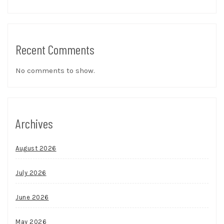
Recent Comments
No comments to show.
Archives
August 2026
July 2026
June 2026
May 2026