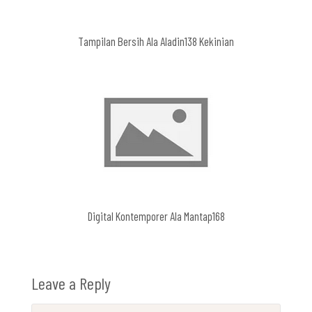
Tampilan Bersih Ala Aladin138 Kekinian
Digital Kontemporer Ala Mantap168
Leave a Reply