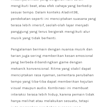
mengikuti beat, atau efek cahaya yang berkedip
sesuai tempo. Dalam konteks Aladin138,
pendekatan seperti ini menciptakan suasana yang
terasa lebih imersif, seolah-olah layar menjadi
panggung yang terus bergerak mengikuti alur
musik yang tidak berhenti.
Pengalaman bermain dengan nuansa musik dan
tarian juga sering memberikan kesan emosional
yang berbeda dibandingkan game dengan
mekanik konvensional. Ritme yang stabil dapat
menciptakan rasa nyaman, sementara perubahan
tempo yang tiba-tiba dapat memberikan kejutan
visual maupun audio. Kombinasi ini membuat
interaksi terasa lebih hidup, karena pemain tidak
hanya melihat atau melakukan sesuatu, tetapi