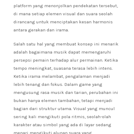
platform yang menonjolkan pendekatan tersebut,
di mana setiap elemen visual dan suara seolah
dirancang untuk menciptakan kesan harmonis
antara gerakan dan irama.
Salah satu hal yang membuat konsep ini menarik
adalah bagaimana musik dapat memengaruhi
persepsi pemain terhadap alur permainan. Ketika
tempo meningkat, suasana terasa lebih intens.
Ketika irama melambat, pengalaman menjadi
lebih tenang dan fokus. Dalam game yang
mengusung rasa musik dan tarian, perubahan ini
bukan hanya elemen tambahan, tetapi menjadi
bagian dari struktur utama. Visual yang muncul
sering kali mengikuti pola ritmis, seolah-olah
karakter atau simbol yang ada di layar sedang
menari mengikuti alunan suara yang