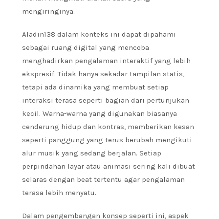
mengiringinya.
Aladin138 dalam konteks ini dapat dipahami
sebagai ruang digital yang mencoba
menghadirkan pengalaman interaktif yang lebih
ekspresif. Tidak hanya sekadar tampilan statis,
tetapi ada dinamika yang membuat setiap
interaksi terasa seperti bagian dari pertunjukan
kecil. Warna-warna yang digunakan biasanya
cenderung hidup dan kontras, memberikan kesan
seperti panggung yang terus berubah mengikuti
alur musik yang sedang berjalan. Setiap
perpindahan layar atau animasi sering kali dibuat
selaras dengan beat tertentu agar pengalaman
terasa lebih menyatu.
Dalam pengembangan konsep seperti ini, aspek