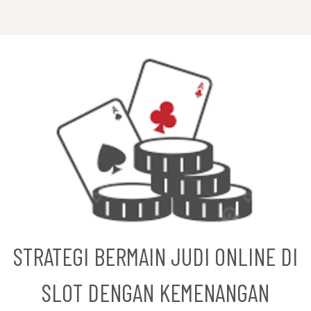
Skip
to
content
STRATEGI BERMAIN JUDI ONLINE DI
SLOT DENGAN KEMENANGAN