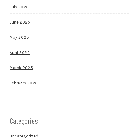
July 2025
June 2025
May 2025
April 2025
March 2025
February 2025
Categories
Uncategorized