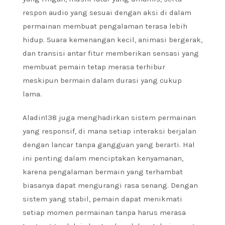
respon audio yang sesuai dengan aksi di dalam
permainan membuat pengalaman terasa lebih
hidup. Suara kemenangan kecil, animasi bergerak,
dan transisi antar fitur memberikan sensasi yang
membuat pemain tetap merasa terhibur
meskipun bermain dalam durasi yang cukup
lama.
Aladin138 juga menghadirkan sistem permainan
yang responsif, di mana setiap interaksi berjalan
dengan lancar tanpa gangguan yang berarti. Hal
ini penting dalam menciptakan kenyamanan,
karena pengalaman bermain yang terhambat
biasanya dapat mengurangi rasa senang. Dengan
sistem yang stabil, pemain dapat menikmati
setiap momen permainan tanpa harus merasa