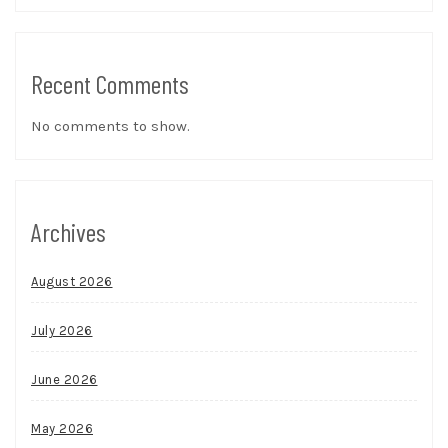
Recent Comments
No comments to show.
Archives
August 2026
July 2026
June 2026
May 2026