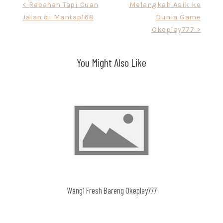
Post
< Rebahan Tapi Cuan
Melangkah Asik ke
Jalan di Mantap168
Dunia Game
navigation
Okeplay777 >
You Might Also Like
Wangi Fresh Bareng Okeplay777