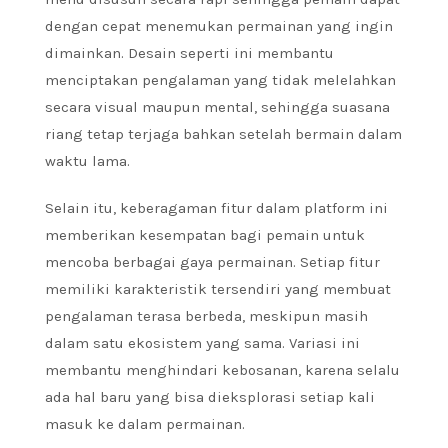
dengan cepat menemukan permainan yang ingin
dimainkan. Desain seperti ini membantu
menciptakan pengalaman yang tidak melelahkan
secara visual maupun mental, sehingga suasana
riang tetap terjaga bahkan setelah bermain dalam
waktu lama.
Selain itu, keberagaman fitur dalam platform ini
memberikan kesempatan bagi pemain untuk
mencoba berbagai gaya permainan. Setiap fitur
memiliki karakteristik tersendiri yang membuat
pengalaman terasa berbeda, meskipun masih
dalam satu ekosistem yang sama. Variasi ini
membantu menghindari kebosanan, karena selalu
ada hal baru yang bisa dieksplorasi setiap kali
masuk ke dalam permainan.