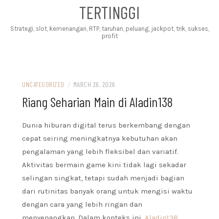
TERTINGGI
Strategi, slot, kemenangan, RTP, taruhan, peluang, jackpot, trik, sukses,
profit
UNCATEGORIZED
/
MARCH 26, 2026
Riang Seharian Main di Aladin138
Dunia hiburan digital terus berkembang dengan
cepat seiring meningkatnya kebutuhan akan
pengalaman yang lebih fleksibel dan variatif.
Aktivitas bermain game kini tidak lagi sekadar
selingan singkat, tetapi sudah menjadi bagian
dari rutinitas banyak orang untuk mengisi waktu
dengan cara yang lebih ringan dan
menyenangkan. Dalam konteks ini,
Aladin138