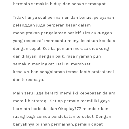
bermain semakin hidup dan penuh semangat.
Tidak hanya soal permainan dan bonus, pelayanan
pelanggan juga berperan besar dalam
menciptakan pengalaman positif. Tim dukungan
yang responsif membantu menyelesaikan kendala
dengan cepat. Ketika pemain merasa didukung
dan dilayani dengan baik, rasa nyaman pun
semakin meningkat. Hal ini membuat
keseluruhan pengalaman terasa lebih profesional
dan terpercaya.
Main seru juga berarti memiliki kebebasan dalam
memilih strategi. Setiap pemain memiliki gaya
bermain berbeda, dan Okeplay777 memberikan
ruang bagi semua pendekatan tersebut. Dengan
banyaknya pilihan permainan, pemain dapat