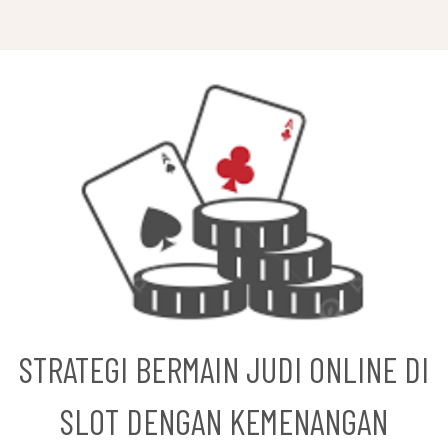
Skip
to
content
STRATEGI BERMAIN JUDI ONLINE DI
SLOT DENGAN KEMENANGAN