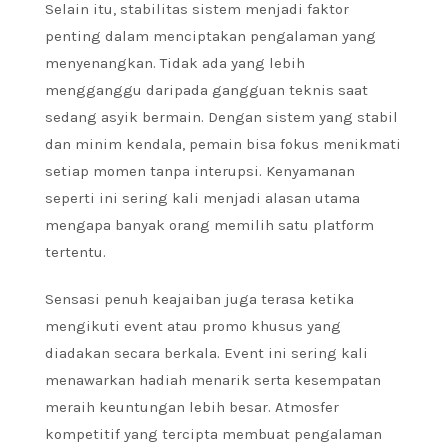
Selain itu, stabilitas sistem menjadi faktor
penting dalam menciptakan pengalaman yang
menyenangkan. Tidak ada yang lebih
mengganggu daripada gangguan teknis saat
sedang asyik bermain. Dengan sistem yang stabil
dan minim kendala, pemain bisa fokus menikmati
setiap momen tanpa interupsi. Kenyamanan
seperti ini sering kali menjadi alasan utama
mengapa banyak orang memilih satu platform
tertentu.
Sensasi penuh keajaiban juga terasa ketika
mengikuti event atau promo khusus yang
diadakan secara berkala. Event ini sering kali
menawarkan hadiah menarik serta kesempatan
meraih keuntungan lebih besar. Atmosfer
kompetitif yang tercipta membuat pengalaman