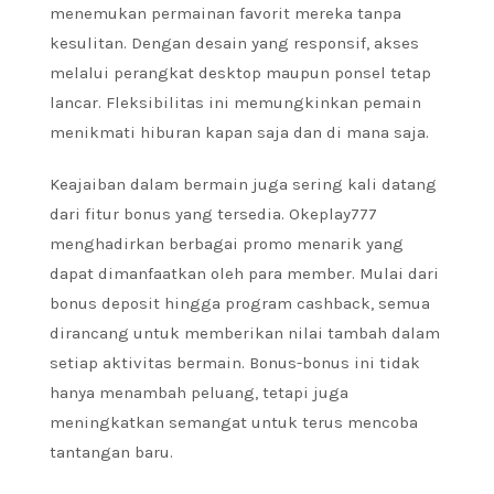
menemukan permainan favorit mereka tanpa
kesulitan. Dengan desain yang responsif, akses
melalui perangkat desktop maupun ponsel tetap
lancar. Fleksibilitas ini memungkinkan pemain
menikmati hiburan kapan saja dan di mana saja.
Keajaiban dalam bermain juga sering kali datang
dari fitur bonus yang tersedia. Okeplay777
menghadirkan berbagai promo menarik yang
dapat dimanfaatkan oleh para member. Mulai dari
bonus deposit hingga program cashback, semua
dirancang untuk memberikan nilai tambah dalam
setiap aktivitas bermain. Bonus-bonus ini tidak
hanya menambah peluang, tetapi juga
meningkatkan semangat untuk terus mencoba
tantangan baru.