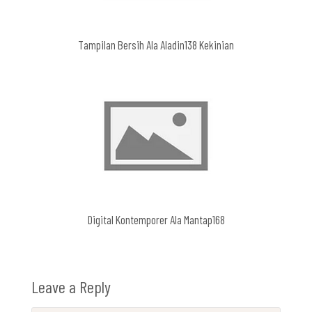
Tampilan Bersih Ala Aladin138 Kekinian
Digital Kontemporer Ala Mantap168
Leave a Reply