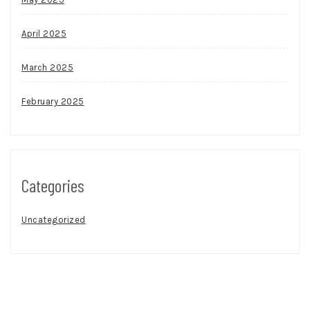
April 2025
March 2025
February 2025
Categories
Uncategorized