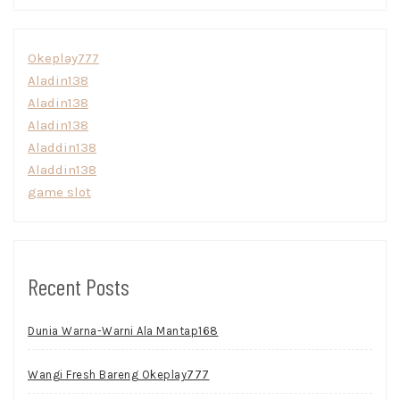
Okeplay777
Aladin138
Aladin138
Aladin138
Aladdin138
Aladdin138
game slot
Recent Posts
Dunia Warna-Warni Ala Mantap168
Wangi Fresh Bareng Okeplay777