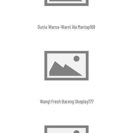
Dunia Warna-Warni Ala Mantap168
Wangi Fresh Bareng Okeplay777