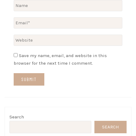
Save my name, email, and website in this
browser for the next time I comment.
Search
SEARCH