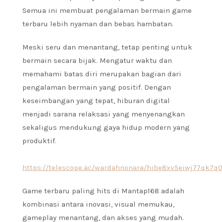
Semua ini membuat pengalaman bermain game
terbaru lebih nyaman dan bebas hambatan.
Meski seru dan menantang, tetap penting untuk
bermain secara bijak. Mengatur waktu dan
memahami batas diri merupakan bagian dari
pengalaman bermain yang positif. Dengan
keseimbangan yang tepat, hiburan digital
menjadi sarana relaksasi yang menyenangkan
sekaligus mendukung gaya hidup modern yang
produktif.
https://telescope.ac/wardahnonara/hibe8xv5eiwj77qk7q
Game terbaru paling hits di Mantap168 adalah
kombinasi antara inovasi, visual memukau,
gameplay menantang, dan akses yang mudah.