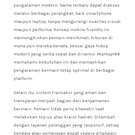
pengalaman modern. Game terbaru dapat diakses
melalui berbagai perangkat, baik smartphone
maupun laptop, tanpa mengurangi kualitas visual
maupun performa. Konsep mobile-friendly ini
memungkinkan pemain menikmati hiburan di
mana pun mereka berada, sesuai gaya hidup
modern yang serba cepat dan dinamis. Mantap168
memahami kebutuhan ini dan memastikan
pengalaman bermain tetap optimal di berbagai
platform.
Selain itu, sistem transaksi yang aman dan
transparan menjadi bagian dari kenyamanan
bermain. Pemain tidak perlu khawatir saat
melakukan top-up atau klaim hadiah. Ditambah
dengan layanan pelanggan yang responsif, setiap
kendala atau pertanyaan dapat segera ditangani.