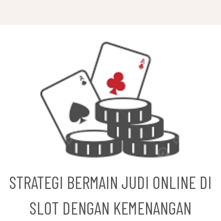
Skip
to
content
STRATEGI BERMAIN JUDI ONLINE DI
SLOT DENGAN KEMENANGAN