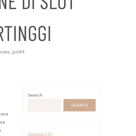
NE DI SLOT
TINGGI
ses, profit
Search
SEARCH
cara
isa
k
Okeplay777