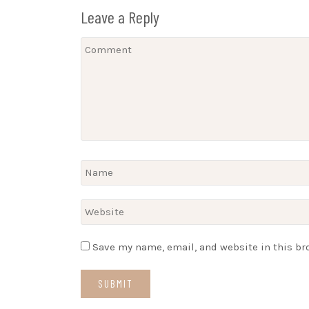
Leave a Reply
Save my name, email, and website in this br