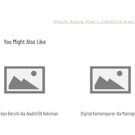
Masuk Ruang Magic Hebatnya Aladi
You Might Also Like
lan Bersih Ala Aladin138 Kekinian
Digital Kontemporer Ala Mantap