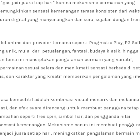
gas jadi juara tiap hari” karena mekanisme permainan yang
g memungkinkan sensasi kemenangan terasa konsisten dari wakt
buran digital yang menyenangkan dan seru, sejalan dengan tren
 online dari provider ternama seperti Pragmatic Play, PG Soft
 unik, mulai dari petualangan, fantasi, budaya klasik, hingga
n tema ini menciptakan pengalaman bermain yang variatif,
ermainan sesuai selera dan menikmati sensasi berbeda di set
lus, dan karakter yang kreatif memberikan pengalaman yang ime
rasa kompetitif adalah kombinasi visual menarik dan mekanis
imasi, dan efek suara dirancang untuk membuat pengguna tetap
ambahan seperti free spin, simbol liar, dan pengganda nilai
sensasi kemenangan. Mekanisme bonus ini membuat penggun
njadi juara setiap hari, meningkatkan pengalaman bermain m