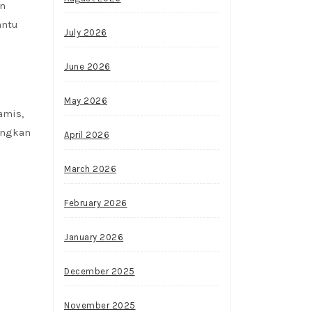
an
antu
July 2026
June 2026
May 2026
amis,
angkan
April 2026
March 2026
February 2026
January 2026
December 2025
November 2025