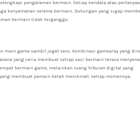
elengkapi pengalaman bermain. Setiap kendala atau pertanya
njaga kenyamanan selama bermain. Dukungan yang sigap memb
aman bermain tidak terganggu.
n main game sambil joget seru. Kombinasi gameplay yang din
 suasana yang ceria membuat setiap sesi bermain terasa menyen
tempat bermain game, melainkan ruang hiburan digital yang
e yang membuat pemain betah menikmati setiap momennya.