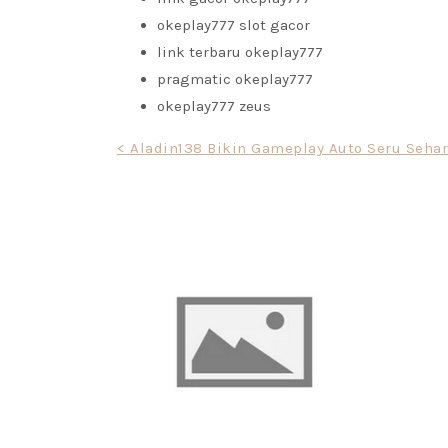
okeplay777 slot gacor
link terbaru okeplay777
pragmatic okeplay777
okeplay777 zeus
Post
< Aladin138 Bikin Gameplay Auto Seru Sehar
navigation