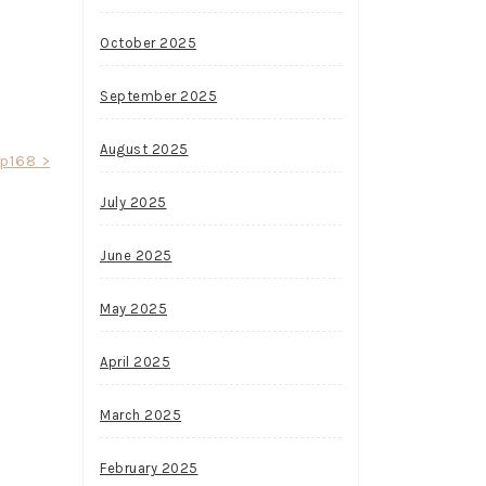
October 2025
September 2025
August 2025
p168 >
July 2025
June 2025
May 2025
April 2025
March 2025
February 2025