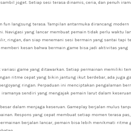
sambil joget. Setiap sesi terasa dinamis, ceria, dan penuh ira
an fun langsung terasa. Tampilan antarmuka dirancang modern
i. Navigasi yang lancar membuat pemain tidak perlu waktu la
ir, ringan, dan siap menemani sesi bermain yang santai tapi t
h memberi kesan bahwa bermain game bisa jadi aktivitas yang
t variasi game yang ditawarkan. Setiap permainan memiliki te
ngan ritme cepat yang bikin jantung ikut berdebar, ada juga 
 bergoyang ringan. Perpaduan ini menciptakan pengalaman ber
a iramanya sendiri yang mengajak pemain larut dalam keseruan
n besar dalam menjaga keseruan. Gameplay berjalan mulus tanp
inan. Respons yang cepat membuat setiap momen terasa pas,
permainan berjalan lancar, pemain bisa lebih menikmati ritme
batan.