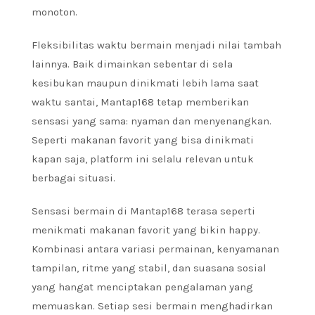
monoton.
Fleksibilitas waktu bermain menjadi nilai tambah
lainnya. Baik dimainkan sebentar di sela
kesibukan maupun dinikmati lebih lama saat
waktu santai, Mantap168 tetap memberikan
sensasi yang sama: nyaman dan menyenangkan.
Seperti makanan favorit yang bisa dinikmati
kapan saja, platform ini selalu relevan untuk
berbagai situasi.
Sensasi bermain di Mantap168 terasa seperti
menikmati makanan favorit yang bikin happy.
Kombinasi antara variasi permainan, kenyamanan
tampilan, ritme yang stabil, dan suasana sosial
yang hangat menciptakan pengalaman yang
memuaskan. Setiap sesi bermain menghadirkan