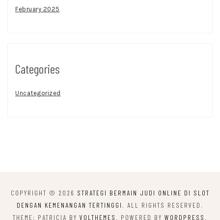
February 2025
Categories
Uncategorized
COPYRIGHT © 2026
STRATEGI BERMAIN JUDI ONLINE DI SLOT
DENGAN KEMENANGAN TERTINGGI
. ALL RIGHTS RESERVED.
THEME: PATRICIA BY
VOLTHEMES
. POWERED BY
WORDPRESS
.