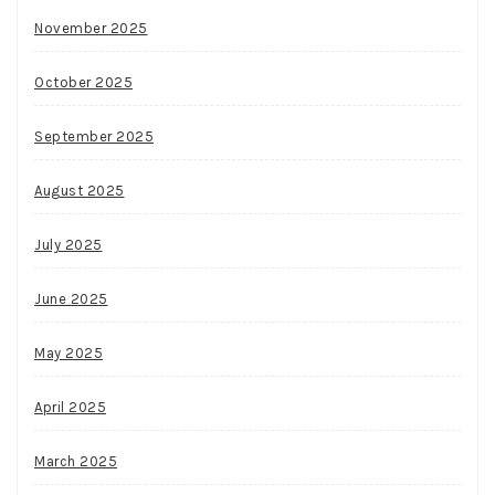
November 2025
October 2025
September 2025
August 2025
July 2025
June 2025
May 2025
April 2025
March 2025