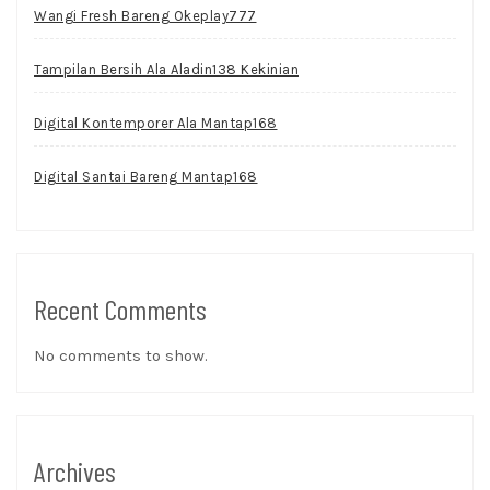
Wangi Fresh Bareng Okeplay777
Tampilan Bersih Ala Aladin138 Kekinian
Digital Kontemporer Ala Mantap168
Digital Santai Bareng Mantap168
Recent Comments
No comments to show.
Archives