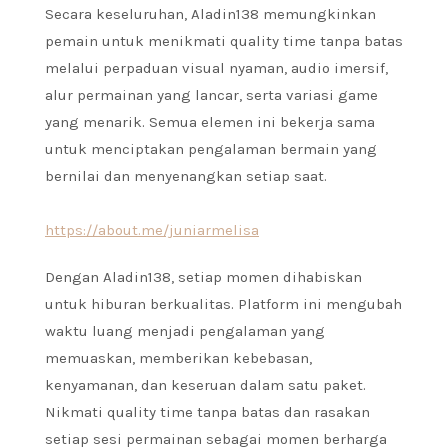
Secara keseluruhan, Aladin138 memungkinkan
pemain untuk menikmati quality time tanpa batas
melalui perpaduan visual nyaman, audio imersif,
alur permainan yang lancar, serta variasi game
yang menarik. Semua elemen ini bekerja sama
untuk menciptakan pengalaman bermain yang
bernilai dan menyenangkan setiap saat.
https://about.me/juniarmelisa
Dengan Aladin138, setiap momen dihabiskan
untuk hiburan berkualitas. Platform ini mengubah
waktu luang menjadi pengalaman yang
memuaskan, memberikan kebebasan,
kenyamanan, dan keseruan dalam satu paket.
Nikmati quality time tanpa batas dan rasakan
setiap sesi permainan sebagai momen berharga