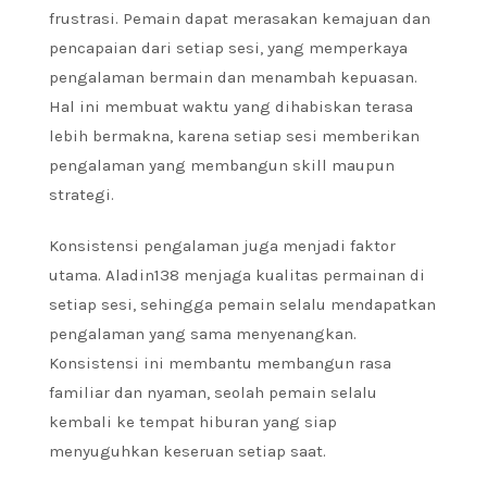
frustrasi. Pemain dapat merasakan kemajuan dan
pencapaian dari setiap sesi, yang memperkaya
pengalaman bermain dan menambah kepuasan.
Hal ini membuat waktu yang dihabiskan terasa
lebih bermakna, karena setiap sesi memberikan
pengalaman yang membangun skill maupun
strategi.
Konsistensi pengalaman juga menjadi faktor
utama. Aladin138 menjaga kualitas permainan di
setiap sesi, sehingga pemain selalu mendapatkan
pengalaman yang sama menyenangkan.
Konsistensi ini membantu membangun rasa
familiar dan nyaman, seolah pemain selalu
kembali ke tempat hiburan yang siap
menyuguhkan keseruan setiap saat.