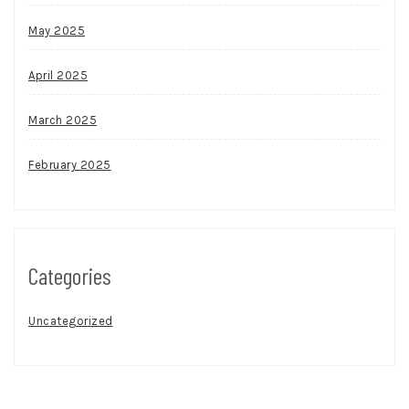
May 2025
April 2025
March 2025
February 2025
Categories
Uncategorized