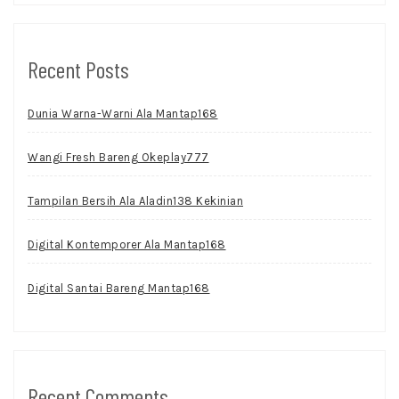
Recent Posts
Dunia Warna-Warni Ala Mantap168
Wangi Fresh Bareng Okeplay777
Tampilan Bersih Ala Aladin138 Kekinian
Digital Kontemporer Ala Mantap168
Digital Santai Bareng Mantap168
Recent Comments