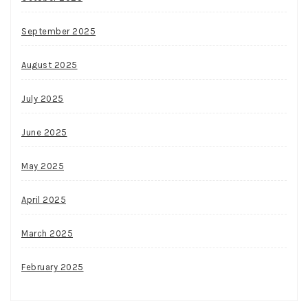
September 2025
August 2025
July 2025
June 2025
May 2025
April 2025
March 2025
February 2025