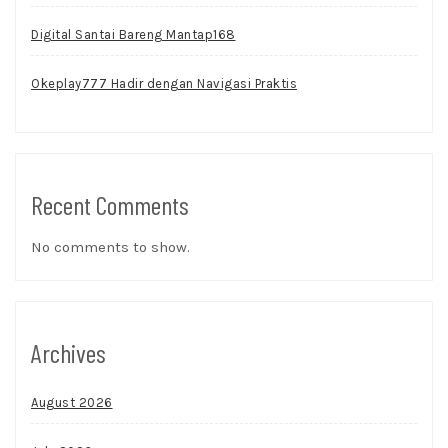
Digital Santai Bareng Mantap168
Okeplay777 Hadir dengan Navigasi Praktis
Recent Comments
No comments to show.
Archives
August 2026