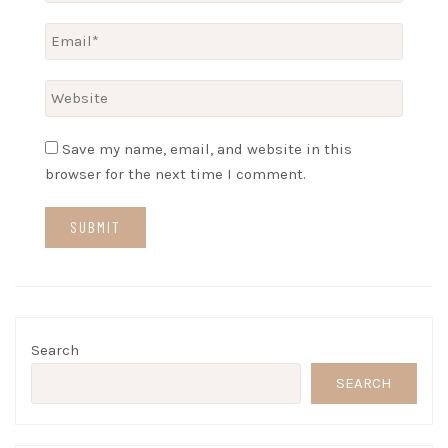
Save my name, email, and website in this
browser for the next time I comment.
Search
SEARCH