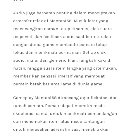
Audio juga berperan penting dalam menciptakan
atmosfer relax di Mantap168. Musik latar yang
menenangkan namun tetap dinamis, efek suara
responsif, dan feedback audio saat berinteraksi
dengan dunia game membantu pemain tetap
fokus dan menikmati permainan. Setiap efek
audio, mulai dari gemericik air, langkah kaki di
hutan, hingga suara item langka yang ditemukan,
memberikan sensasi imersif yang membuat
pemain betah berlama-lama di dunia game.
Gameplay Mantap168 dirancang agar fleksibel dan
ramah pemain. Pemain dapat memilih mode
eksplorasi santai untuk menikmati pemandangan
dan menemukan item, atau mode tantangan
untuk merasakan adrenalin saat menaklukkan