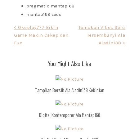
pragmatic mantap168
mantap168 zeus
Post
< Okeplay777 Bikin
Temukan Vibes Seru
Game Makin Cakep dan
Tersembunyi Ala
navigation
Fun
Aladin138 >
You Might Also Like
Tampilan Bersih Ala Aladin138 Kekinian
Digital Kontemporer Ala Mantap168