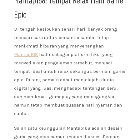
Mantap168: Tempat Relax Main Game
Epic
Di tengah kesibukan sehari-hari, banyak orang
mencari cara untuk bersantai sambil tetap
menikmati hiburan yang menyenangkan.
Mantap168
hadir sebagai platform fiksi yang
menyediakan pengalaman tersebut, menjadi
tempat ideal untuk relax sekaligus bermain game
epic. Di sini, pemain dapat menjelajahi dunia
digital yang luas, menghadapi tantangan seru,
dan menikmati gameplay yang menegangkan
namun tetap membuat suasana hati nyaman dan
santai.
Salah satu keunggulan Mantap168 adalah desain
game yang epic namun mudah diakses. Pemain