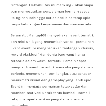
rintangan. Fleksibilitas ini memungkinkan siapa
pun menyesuaikan pengalaman bermain sesuai
keinginan, sehingga setiap sesi bisa tetap epic
tanpa kehilangan kenyamanan dan suasana relax.
Selain itu, Mantap168 menyediakan event tematik
dan misi unik yang menambah variasi permainan.
Event-event ini menghadirkan tantangan khusus,
reward eksklusif, dan dunia baru yang hanya
tersedia dalam waktu tertentu. Pemain dapat
mengikuti event ini untuk mencoba pengalaman
berbeda, menemukan item langka, atau sekadar
menikmati visual dan gameplay yang lebih epic.
Event ini menjaga permainan tetap segar dan
memberi motivasi untuk terus kembali, sambil
tetap mempertahankan pengalaman bermain
yang relax.