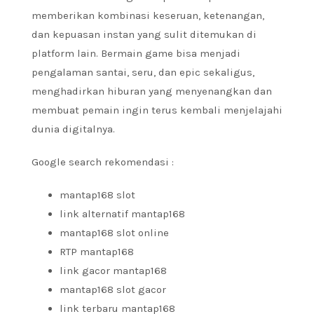
memberikan kombinasi keseruan, ketenangan,
dan kepuasan instan yang sulit ditemukan di
platform lain. Bermain game bisa menjadi
pengalaman santai, seru, dan epic sekaligus,
menghadirkan hiburan yang menyenangkan dan
membuat pemain ingin terus kembali menjelajahi
dunia digitalnya.
Google search rekomendasi :
mantap168 slot
link alternatif mantap168
mantap168 slot online
RTP mantap168
link gacor mantap168
mantap168 slot gacor
link terbaru mantap168