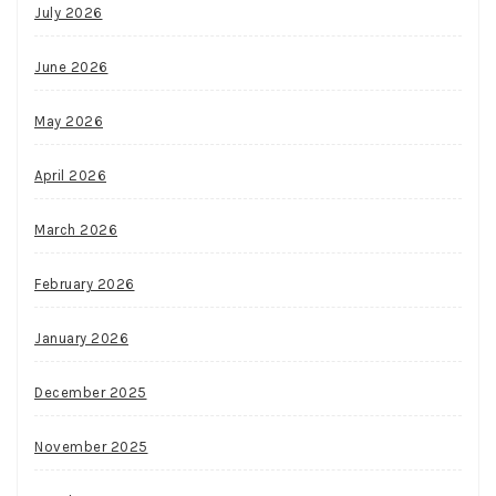
July 2026
June 2026
May 2026
April 2026
March 2026
February 2026
January 2026
December 2025
November 2025