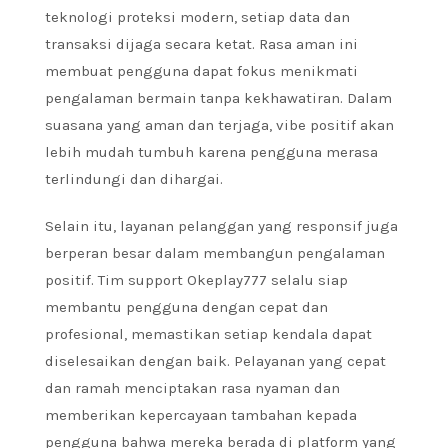
teknologi proteksi modern, setiap data dan
transaksi dijaga secara ketat. Rasa aman ini
membuat pengguna dapat fokus menikmati
pengalaman bermain tanpa kekhawatiran. Dalam
suasana yang aman dan terjaga, vibe positif akan
lebih mudah tumbuh karena pengguna merasa
terlindungi dan dihargai.
Selain itu, layanan pelanggan yang responsif juga
berperan besar dalam membangun pengalaman
positif. Tim support Okeplay777 selalu siap
membantu pengguna dengan cepat dan
profesional, memastikan setiap kendala dapat
diselesaikan dengan baik. Pelayanan yang cepat
dan ramah menciptakan rasa nyaman dan
memberikan kepercayaan tambahan kepada
pengguna bahwa mereka berada di platform yang