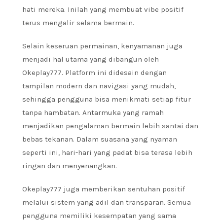
hati mereka. Inilah yang membuat vibe positif
terus mengalir selama bermain.
Selain keseruan permainan, kenyamanan juga
menjadi hal utama yang dibangun oleh
Okeplay777. Platform ini didesain dengan
tampilan modern dan navigasi yang mudah,
sehingga pengguna bisa menikmati setiap fitur
tanpa hambatan. Antarmuka yang ramah
menjadikan pengalaman bermain lebih santai dan
bebas tekanan. Dalam suasana yang nyaman
seperti ini, hari-hari yang padat bisa terasa lebih
ringan dan menyenangkan.
Okeplay777 juga memberikan sentuhan positif
melalui sistem yang adil dan transparan. Semua
pengguna memiliki kesempatan yang sama