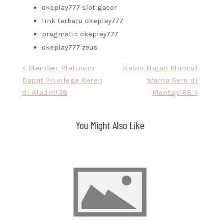
okeplay777 slot gacor
link terbaru okeplay777
pragmatic okeplay777
okeplay777 zeus
Post
< Member Platinum
Habis Hujan Muncul
Dapat Privilege Keren
Warna Seru di
navigation
di Aladin138
Mantap168 >
You Might Also Like