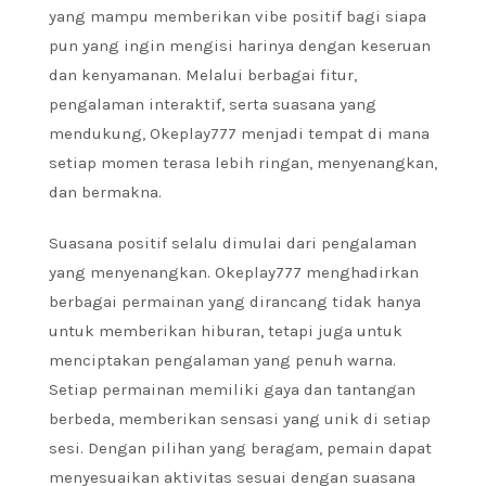
yang mampu memberikan vibe positif bagi siapa
pun yang ingin mengisi harinya dengan keseruan
dan kenyamanan. Melalui berbagai fitur,
pengalaman interaktif, serta suasana yang
mendukung, Okeplay777 menjadi tempat di mana
setiap momen terasa lebih ringan, menyenangkan,
dan bermakna.
Suasana positif selalu dimulai dari pengalaman
yang menyenangkan. Okeplay777 menghadirkan
berbagai permainan yang dirancang tidak hanya
untuk memberikan hiburan, tetapi juga untuk
menciptakan pengalaman yang penuh warna.
Setiap permainan memiliki gaya dan tantangan
berbeda, memberikan sensasi yang unik di setiap
sesi. Dengan pilihan yang beragam, pemain dapat
menyesuaikan aktivitas sesuai dengan suasana