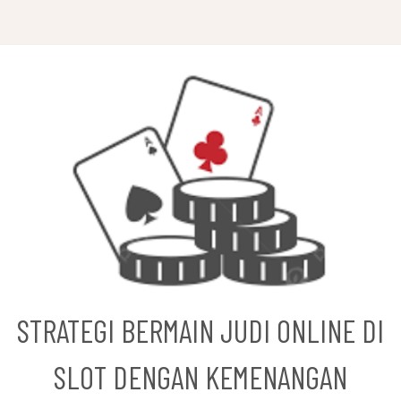
Skip
to
content
STRATEGI BERMAIN JUDI ONLINE DI
SLOT DENGAN KEMENANGAN