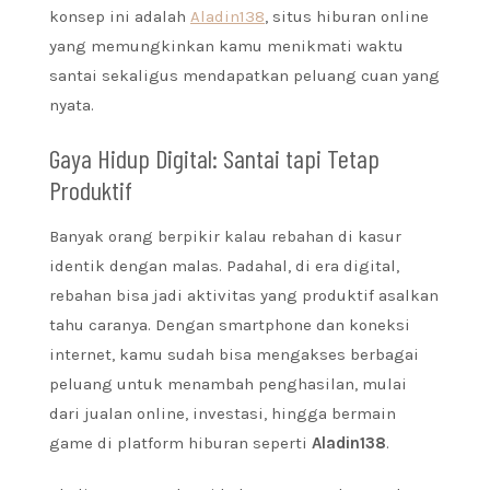
konsep ini adalah
Aladin138
, situs hiburan online
yang memungkinkan kamu menikmati waktu
santai sekaligus mendapatkan peluang cuan yang
nyata.
Gaya Hidup Digital: Santai tapi Tetap
Produktif
Banyak orang berpikir kalau rebahan di kasur
identik dengan malas. Padahal, di era digital,
rebahan bisa jadi aktivitas yang produktif asalkan
tahu caranya. Dengan smartphone dan koneksi
internet, kamu sudah bisa mengakses berbagai
peluang untuk menambah penghasilan, mulai
dari jualan online, investasi, hingga bermain
game di platform hiburan seperti
Aladin138
.