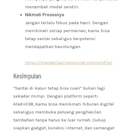
menambah modal sendiri.
Nikmati Prosesnya
Jangan terlalu fokus pada hasil. Dengan
menikmati setiap permainan, kamu bisa
tetap santai sekaligus berpotensi
mendapatkan keuntungan.
https://nianaqilza.livejournal.com/profile/
Kesimpulan
“Santai di kasur tetap bisa cuan” bukan lagi
sekadar mimpi. Dengan platform seperti
Aladin138, kamu bisa menikmati hiburan digital
sekaligus membuka peluang penghasilan
tambahan tanpa harus ke luar rumah. Cukup
siapkan gadget, koneksi internet, dan semangat