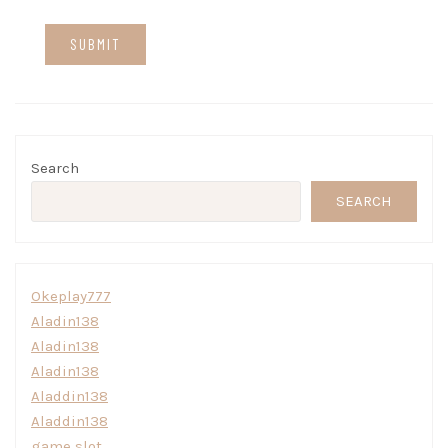
Search
SEARCH
Okeplay777
Aladin138
Aladin138
Aladin138
Aladdin138
Aladdin138
game slot