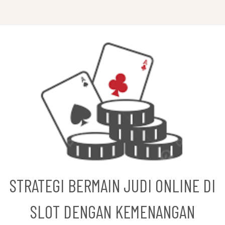
Skip
to
content
STRATEGI BERMAIN JUDI ONLINE DI
SLOT DENGAN KEMENANGAN