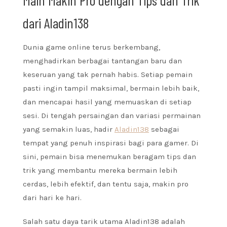
Main Makin Pro dengan Tips dan Trik
dari Aladin138
Dunia game online terus berkembang,
menghadirkan berbagai tantangan baru dan
keseruan yang tak pernah habis. Setiap pemain
pasti ingin tampil maksimal, bermain lebih baik,
dan mencapai hasil yang memuaskan di setiap
sesi. Di tengah persaingan dan variasi permainan
yang semakin luas, hadir
Aladin138
sebagai
tempat yang penuh inspirasi bagi para gamer. Di
sini, pemain bisa menemukan beragam tips dan
trik yang membantu mereka bermain lebih
cerdas, lebih efektif, dan tentu saja, makin pro
dari hari ke hari.
Salah satu daya tarik utama Aladin138 adalah