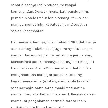
cepat biasanya lebih mudah mencapai
kemenangan. Dengan mengikuti panduan ini,
pemain bisa bermain lebih tenang, fokus, dan
mampu mengambil keputusan yang tepat di
setiap kesempatan.
Hal menarik lainnya, tips di Aladin138 tidak hanya
soal strategi teknis, tapi juga menyentuh aspek
mental dan emosional. Dalam dunia permainan,
konsentrasi dan ketenangan sering kali menjadi
kunci sukses. Aladin138 memahami hal ini dan
menghadirkan berbagai panduan tentang
bagaimana menjaga fokus, mengelola tekanan
saat bermain, serta tetap menikmati setiap
momen tanpa terbebani oleh hasil. Pendekatan ini
membuat pengalaman bermain terasa lebih
ringan namun tetap kompetitif.