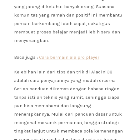
yang jarang diketahui banyak orang. Suasana
komunitas yang ramah dan positif ini membantu
pemain berkembang lebih cepat, sekaligus
membuat proses belajar menjadi lebih seru dan
menyenangkan.
Baca juga :
Cara bermain ala pro player
Kelebihan lain dari tips dan trik di Aladin138
adalah cara penyajiannya yang mudah dicerna.
Setiap panduan dikemas dengan bahasa ringan,
tanpa istilah teknis yang rumit, sehingga siapa
pun bisa memahami dan langsung
menerapkannya. Mulai dari panduan dasar untuk
mengenal mekanik permainan, hingga strategi
tingkat lanjut untuk membaca pola kemenangan
— semuanya tersedia dan bisa dipelajari kapan