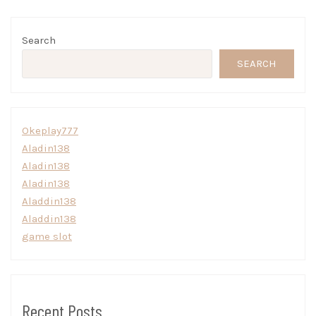
Search
SEARCH
Okeplay777
Aladin138
Aladin138
Aladin138
Aladdin138
Aladdin138
game slot
Recent Posts