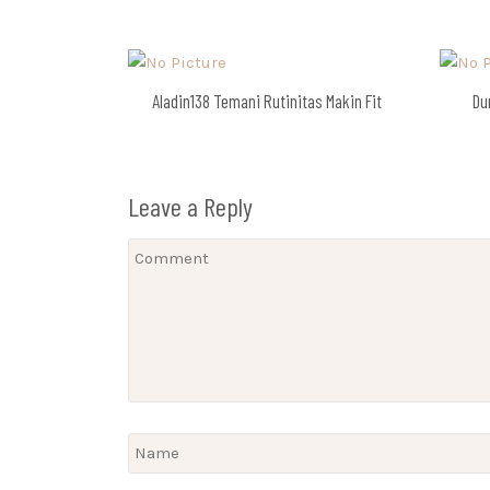
Aladin138 Temani Rutinitas Makin Fit
Du
Leave a Reply