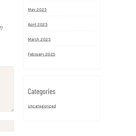
May 2025
April 2025
77
March 2025
February 2025
Categories
Uncategorized