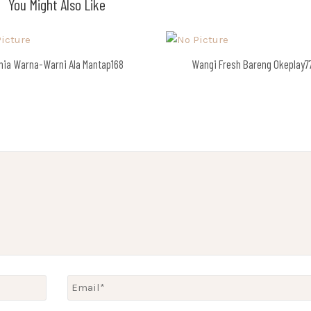
You Might Also Like
nia Warna-Warni Ala Mantap168
Wangi Fresh Bareng Okeplay7