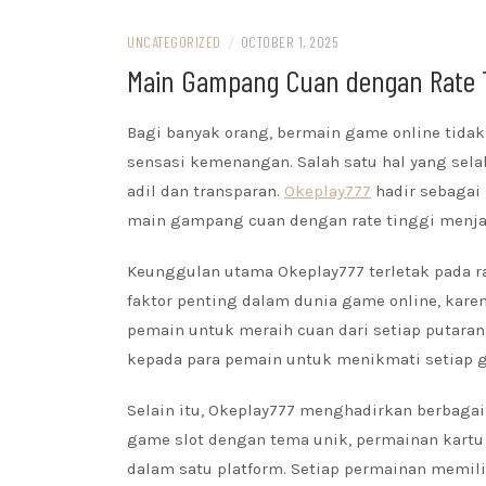
UNCATEGORIZED
/
OCTOBER 1, 2025
Main Gampang Cuan dengan Rate T
Bagi banyak orang, bermain game online tida
sensasi kemenangan. Salah satu hal yang sela
adil dan transparan.
Okeplay777
hadir sebagai
main gampang cuan dengan rate tinggi menja
Keunggulan utama Okeplay777 terletak pada ra
faktor penting dalam dunia game online, kare
pemain untuk meraih cuan dari setiap putaran.
kepada para pemain untuk menikmati setiap g
Selain itu, Okeplay777 menghadirkan berbagai
game slot dengan tema unik, permainan kartu 
dalam satu platform. Setiap permainan memili