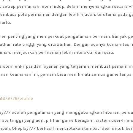
 setiap permainan lebih hidup. Selain menyenangkan secara vi
membaca pola permainan dengan lebih mudah, terutama pada 
kartu.
emen penting yang memperkuat pengalaman bermain. Banyak p
aatkan rate tinggi yang ditawarkan. Dengan adanya komunitas in
aman, menjadikan permainan lebih interaktif dan seru.
 Sistem enkripsi dan layanan yang terjamin membuat pemain m
inan keamanan ini, pemain bisa menikmati semua game tanpa 
a1279778/profile
ay777 adalah pengalaman yang menggabungkan hiburan, pelua
te tinggi yang adil, pilihan game beragam, sistem user-friend
limpah, Okeplay777 berhasil menciptakan tempat ideal untuk be