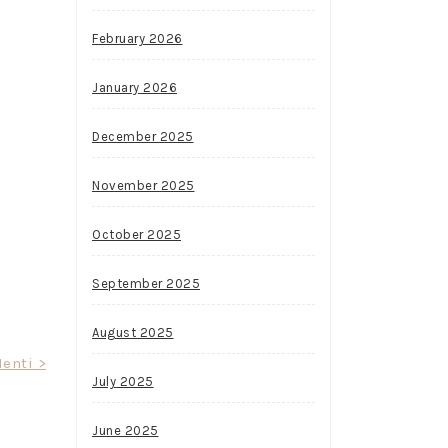
February 2026
January 2026
December 2025
November 2025
October 2025
September 2025
August 2025
enti >
July 2025
June 2025