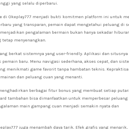
nggi yang selalu diperbarui.
ate di Okeplay777 menjadi bukti komitmen platform ini untuk m
rbaru yang transparan, pemain dapat mengetahui peluang di s
i menjadikan pengalaman bermain bukan hanya sekadar hiburan
ng tetap menyenangkan.
ng berkat sistemnya yang user-friendly. Aplikasi dan situsnya
 pemain baru. Menu navigasi sederhana, akses cepat, dan sist
ng menikmati game favorit tanpa hambatan teknis. Kepraktisa
rmainan dan peluang cuan yang menanti.
a menghadirkan berbagai fitur bonus yang membuat setiap puta
 reward tambahan bisa dimanfaatkan untuk memperbesar peluang
pengalaman main gampang cuan menjadi semakin nyata dan
eplay777 juga menambah daya tarik. Efek grafis yang menarik,