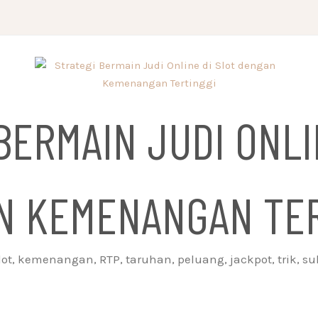
BERMAIN JUDI ONLI
N KEMENANGAN TER
slot, kemenangan, RTP, taruhan, peluang, jackpot, trik, suk