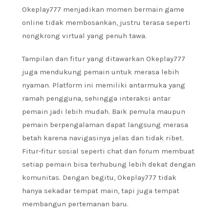
Okeplay777 menjadikan momen bermain game
online tidak membosankan, justru terasa seperti
nongkrong virtual yang penuh tawa.
Tampilan dan fitur yang ditawarkan Okeplay777
juga mendukung pemain untuk merasa lebih
nyaman. Platform ini memiliki antarmuka yang
ramah pengguna, sehingga interaksi antar
pemain jadi lebih mudah. Baik pemula maupun
pemain berpengalaman dapat langsung merasa
betah karena navigasinya jelas dan tidak ribet.
Fitur-fitur sosial seperti chat dan forum membuat
setiap pemain bisa terhubung lebih dekat dengan
komunitas. Dengan begitu, Okeplay777 tidak
hanya sekadar tempat main, tapi juga tempat
membangun pertemanan baru.