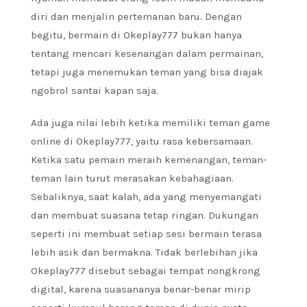
diri dan menjalin pertemanan baru. Dengan
begitu, bermain di Okeplay777 bukan hanya
tentang mencari kesenangan dalam permainan,
tetapi juga menemukan teman yang bisa diajak
ngobrol santai kapan saja.
Ada juga nilai lebih ketika memiliki teman game
online di Okeplay777, yaitu rasa kebersamaan.
Ketika satu pemain meraih kemenangan, teman-
teman lain turut merasakan kebahagiaan.
Sebaliknya, saat kalah, ada yang menyemangati
dan membuat suasana tetap ringan. Dukungan
seperti ini membuat setiap sesi bermain terasa
lebih asik dan bermakna. Tidak berlebihan jika
Okeplay777 disebut sebagai tempat nongkrong
digital, karena suasananya benar-benar mirip