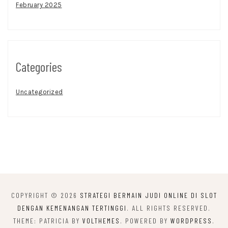
February 2025
Categories
Uncategorized
COPYRIGHT © 2026
STRATEGI BERMAIN JUDI ONLINE DI SLOT
DENGAN KEMENANGAN TERTINGGI
. ALL RIGHTS RESERVED.
THEME: PATRICIA BY
VOLTHEMES
. POWERED BY
WORDPRESS
.