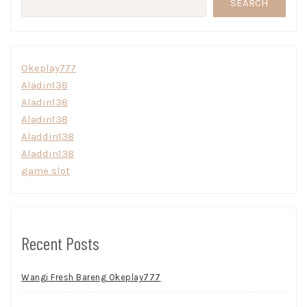
SEARCH
Okeplay777
Aladin138
Aladin138
Aladin138
Aladdin138
Aladdin138
game slot
Recent Posts
Wangi Fresh Bareng Okeplay777