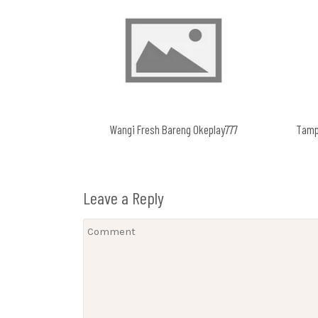
Wangi Fresh Bareng Okeplay777
Tampi
Leave a Reply