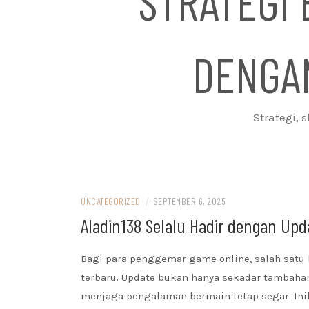
STRATEGI 
DENGA
Strategi, 
UNCATEGORIZED
/
SEPTEMBER 6, 2025
Aladin138 Selalu Hadir dengan Upd
Bagi para penggemar game online, salah satu
terbaru. Update bukan hanya sekadar tambahan
menjaga pengalaman bermain tetap segar. In