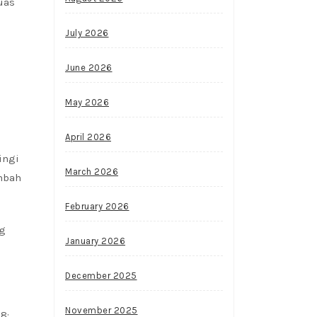
uas
July 2026
June 2026
May 2026
April 2026
ingi
March 2026
mbah
February 2026
ng
January 2026
December 2025
November 2025
8: