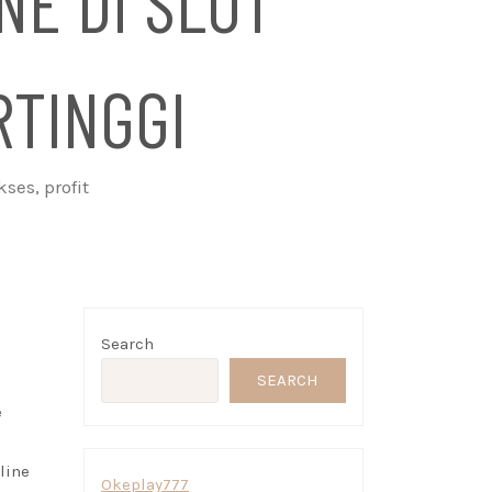
NE DI SLOT
TINGGI
ses, profit
Search
SEARCH
e
line
Okeplay777