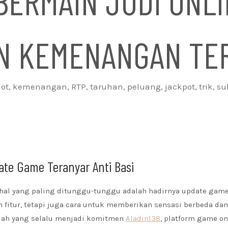
BERMAIN JUDI ONLI
N KEMENANGAN TER
slot, kemenangan, RTP, taruhan, peluang, jackpot, trik, suk
ate Game Teranyar Anti Basi
 hal yang paling ditunggu-tunggu adalah hadirnya update gam
 fitur, tetapi juga cara untuk memberikan sensasi berbeda dan
ilah yang selalu menjadi komitmen
Aladin138
, platform game on