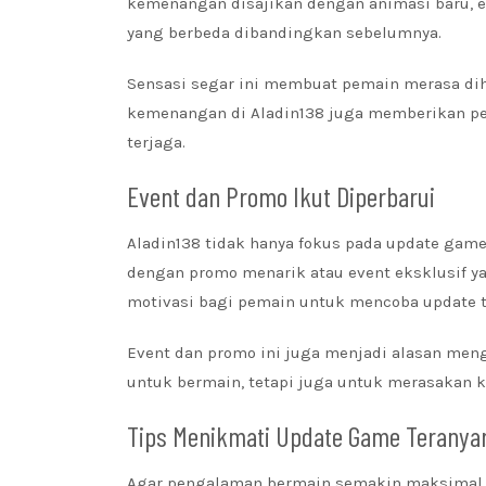
kemenangan disajikan dengan animasi baru, ef
yang berbeda dibandingkan sebelumnya.
Sensasi segar ini membuat pemain merasa dih
kemenangan di Aladin138 juga memberikan p
terjaga.
Event dan Promo Ikut Diperbarui
Aladin138 tidak hanya fokus pada update game,
dengan promo menarik atau event eksklusif 
motivasi bagi pemain untuk mencoba update t
Event dan promo ini juga menjadi alasan men
untuk bermain, tetapi juga untuk merasakan k
Tips Menikmati Update Game Teranya
Agar pengalaman bermain semakin maksimal, b