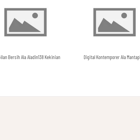
lan Bersih Ala Aladin138 Kekinian
Digital Kontemporer Ala Mantap