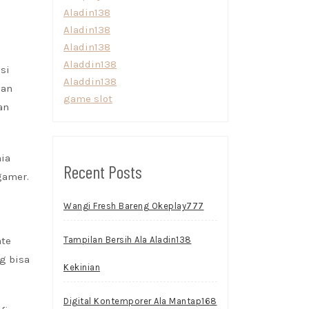
Aladin138
Aladin138
Aladin138
Aladdin138
si
Aladdin138
dan
game slot
an
nia
Recent Posts
gamer.
Wangi Fresh Bareng Okeplay777
ate
Tampilan Bersih Ala Aladin138
g bisa
Kekinian
Digital Kontemporer Ala Mantap168