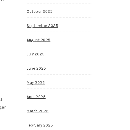
October 2025
September 2025
August 2025
July 2025
June 2025
May 2025
April 2025
h,
gar
March 2025
February 2025