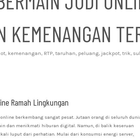
BERMAIN JUDI ONLI
N KEMENANGAN TER
slot, kemenangan, RTP, taruhan, peluang, jackpot, trik, suk
line Ramah Lingkungan
 online berkembang sangat pesat. Jutaan orang di seluruh duni
 dan menikmati hiburan digital. Namun, di balik keseruan
ali luput dari perhatian. Mulai dari konsumsi energi server,