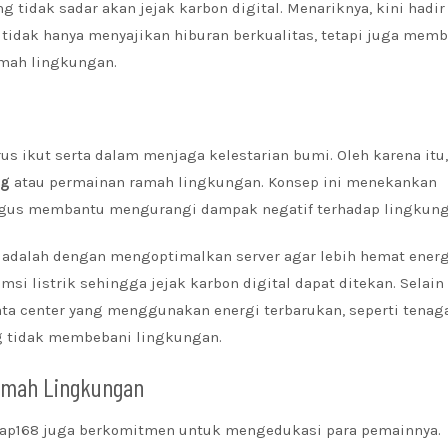
 tidak sadar akan jejak karbon digital. Menariknya, kini hadir
 tidak hanya menyajikan hiburan berkualitas, tetapi juga mem
amah lingkungan.
 ikut serta dalam menjaga kelestarian bumi. Oleh karena itu,
ng
atau permainan ramah lingkungan. Konsep ini menekankan
ligus membantu mengurangi dampak negatif terhadap lingkung
 adalah dengan mengoptimalkan server agar lebih hemat energ
 listrik sehingga jejak karbon digital dapat ditekan. Selain 
ta center yang menggunakan energi terbarukan, seperti tenag
g tidak membebani lingkungan.
amah Lingkungan
antap168 juga berkomitmen untuk mengedukasi para pemainnya.