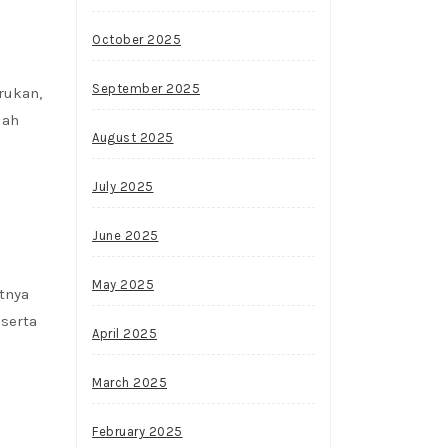
October 2025
September 2025
rukan,
dah
August 2025
July 2025
June 2025
May 2025
tnya
serta
April 2025
March 2025
February 2025