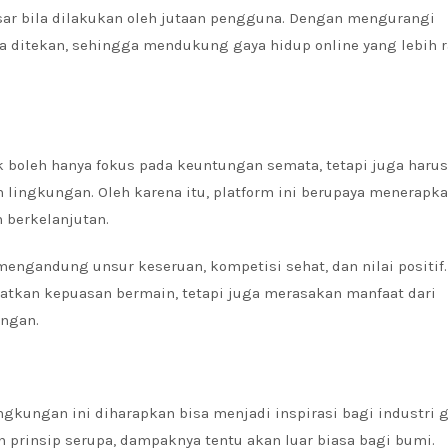
sar bila dilakukan oleh jutaan pengguna. Dengan mengurangi
isa ditekan, sehingga mendukung gaya hidup online yang lebih
k boleh hanya fokus pada keuntungan semata, tetapi juga harus
lingkungan. Oleh karena itu, platform ini berupaya menerapk
 berkelanjutan.
ngandung unsur keseruan, kompetisi sehat, dan nilai positif.
tkan kepuasan bermain, tetapi juga merasakan manfaat dari
ungan.
gkungan ini diharapkan bisa menjadi inspirasi bagi industri
n prinsip serupa, dampaknya tentu akan luar biasa bagi bumi.