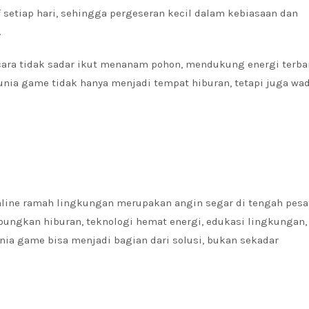
 setiap hari, sehingga pergeseran kecil dalam kebiasaan dan
.
cara tidak sadar ikut menanam pohon, mendukung energi terba
ia game tidak hanya menjadi tempat hiburan, tetapi juga wa
line ramah lingkungan merupakan angin segar di tengah pesa
ngkan hiburan, teknologi hemat energi, edukasi lingkungan, 
ia game bisa menjadi bagian dari solusi, bukan sekadar